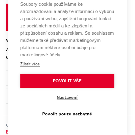
Profil univerzity
Spolupráce se školami
Soubory cookie používáme ke
Vysoké
Výzkumné infrastruktury
shromažďování a analýze informací o výkonu
Udržitelná univerzita
učení
Služby univerzity
Transfer znalostí
a používání webu, zajištění fungování funkcí
technické
Podnikavá univerzita / ContriBUTe
Mezinárodní dohody
ze sociálních médií a ke zlepšení a
Open Science
v
Bezpečná univerzita
přizpůsobení obsahu a reklam. Se souhlasem
Univerzitní sítě
Brně
Projekty
můžeme také předávat marketingovým
VYSOKÉ UČENÍ TECHNICKÉ V BRNĚ
Vyznamenání
platformám některé osobní údaje pro
Projekty ze strukturálních fondů
Antonínská 548/1
www.vut.cz
marketingové účely.
Organizační struktura
602 00 Brno
vut@vutbr.cz
Specifický výzkum
Zjistit více
Úřední deska
Ochrana osobních údajů
POVOLIT VŠE
(externí
Pracovní příležitosti
Nastavení
odkaz)
Podpora a rozvoj zaměstnanců a studujících
Povolit pouze nezbytné
Rovné příležitosti
Copyright © 2026 VUT
Sociální bezpečí
Prohlášení o přístupnosti