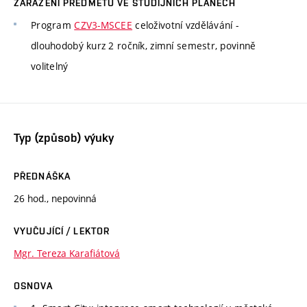
ZAŘAZENÍ PŘEDMĚTU VE STUDIJNÍCH PLÁNECH
Program
CZV3-MSCEE
celoživotní vzdělávání -
dlouhodobý kurz 2 ročník, zimní semestr, povinně
volitelný
Typ (způsob) výuky
PŘEDNÁŠKA
26 hod., nepovinná
VYUČUJÍCÍ / LEKTOR
Mgr. Tereza Karafiátová
OSNOVA