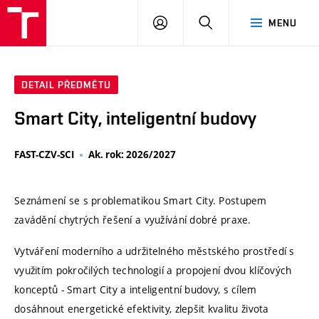
VUT
PŘIHLÁSIT
HLEDAT
MENU
SE
DETAIL PŘEDMĚTU
Smart City, inteligentní budovy
FAST-CZV-SCI
Ak. rok: 2026/2027
Seznámení se s problematikou Smart City. Postupem
zavádění chytrých řešení a využívání dobré praxe.
Vytváření moderního a udržitelného městského prostředí s
využitím pokročilých technologií a propojení dvou klíčových
konceptů - Smart City a inteligentní budovy, s cílem
dosáhnout energetické efektivity, zlepšit kvalitu života