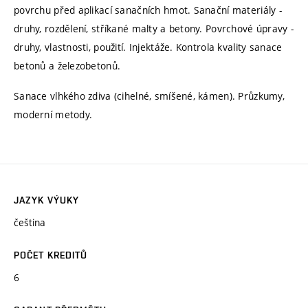
povrchu před aplikací sanačních hmot. Sanační materiály -
druhy, rozdělení, stříkané malty a betony. Povrchové úpravy -
druhy, vlastnosti, použití. Injektáže. Kontrola kvality sanace
betonů a železobetonů.
Sanace vlhkého zdiva (cihelné, smíšené, kámen). Průzkumy,
moderní metody.
JAZYK VÝUKY
čeština
POČET KREDITŮ
6