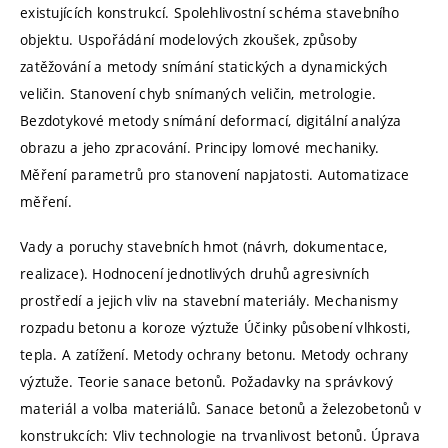
existujících konstrukcí. Spolehlivostní schéma stavebního
objektu. Uspořádání modelových zkoušek, způsoby
zatěžování a metody snímání statických a dynamických
veličin. Stanovení chyb snímaných veličin, metrologie.
Bezdotykové metody snímání deformací, digitální analýza
obrazu a jeho zpracování. Principy lomové mechaniky.
Měření parametrů pro stanovení napjatosti. Automatizace
měření.
Vady a poruchy stavebních hmot (návrh, dokumentace,
realizace). Hodnocení jednotlivých druhů agresivních
prostředí a jejich vliv na stavební materiály. Mechanismy
rozpadu betonu a koroze výztuže Účinky působení vlhkosti,
tepla. A zatížení. Metody ochrany betonu. Metody ochrany
výztuže. Teorie sanace betonů. Požadavky na správkový
materiál a volba materiálů. Sanace betonů a železobetonů v
konstrukcích: Vliv technologie na trvanlivost betonů. Úprava