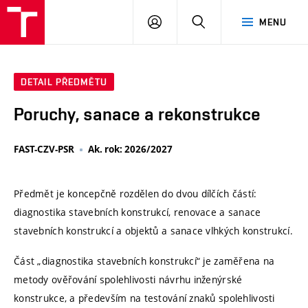
VUT
PŘIHLÁSIT
HLEDAT
MENU
SE
DETAIL PŘEDMĚTU
Poruchy, sanace a rekonstrukce
FAST-CZV-PSR
Ak. rok: 2026/2027
Předmět je koncepčně rozdělen do dvou dílčích částí:
diagnostika stavebních konstrukcí, renovace a sanace
stavebních konstrukcí a objektů a sanace vlhkých konstrukcí.
Část „diagnostika stavebních konstrukcí“ je zaměřena na
metody ověřování spolehlivosti návrhu inženýrské
konstrukce, a především na testování znaků spolehlivosti