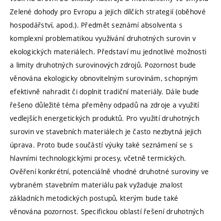
Zelené dohody pro Evropu a jejich dílčích strategií (oběhové
hospodářství, apod.). Předmět seznámí absolventa s
komplexní problematikou využívání druhotných surovin v
ekologických materiálech. Představí mu jednotlivé možnosti
a limity druhotných surovinových zdrojů. Pozornost bude
věnována ekologicky obnovitelným surovinám, schopným
efektivně nahradit či doplnit tradiční materiály. Dále bude
řešeno důležité téma přeměny odpadů na zdroje a využití
vedlejších energetických produktů. Pro využití druhotných
surovin ve stavebních materiálech je často nezbytná jejich
úprava. Proto bude součástí výuky také seznámení se s
hlavními technologickými procesy, včetně termických.
Ověření konkrétní, potenciálně vhodné druhotné suroviny ve
vybraném stavebním materiálu pak vyžaduje znalost
základních metodických postupů, kterým bude také
věnována pozornost. Specifickou oblastí řešení druhotných