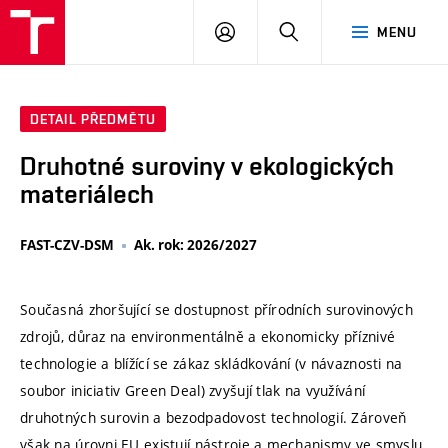
VUT
PŘIHLÁSIT
HLEDAT
MENU
SE
DETAIL PŘEDMĚTU
Druhotné suroviny v ekologických
materiálech
FAST-CZV-DSM
Ak. rok: 2026/2027
Současná zhoršující se dostupnost přírodních surovinových
zdrojů, důraz na environmentálně a ekonomicky příznivé
technologie a blížící se zákaz skládkování (v návaznosti na
soubor iniciativ Green Deal) zvyšují tlak na využívání
druhotných surovin a bezodpadovost technologií. Zároveň
však na úrovni EU existují nástroje a mechanismy ve smyslu