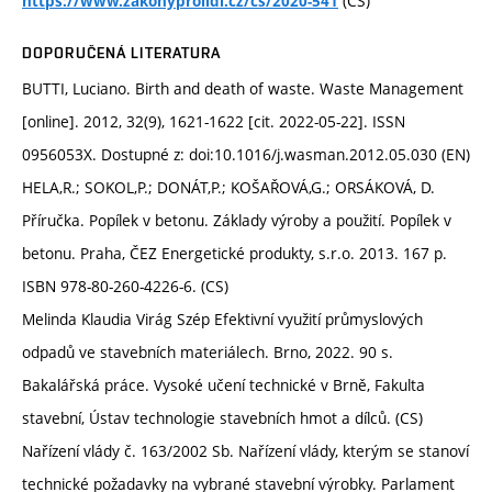
(CS)
https://www.zakonyprolidi.cz/cs/2020-541
DOPORUČENÁ LITERATURA
BUTTI, Luciano. Birth and death of waste. Waste Management
[online]. 2012, 32(9), 1621-1622 [cit. 2022-05-22]. ISSN
0956053X. Dostupné z: doi:10.1016/j.wasman.2012.05.030 (EN)
HELA,R.; SOKOL,P.; DONÁT,P.; KOŠAŘOVÁ,G.; ORSÁKOVÁ, D.
Příručka. Popílek v betonu. Základy výroby a použití. Popílek v
betonu. Praha, ČEZ Energetické produkty, s.r.o. 2013. 167 p.
ISBN 978-80-260-4226-6. (CS)
Melinda Klaudia Virág Szép Efektivní využití průmyslových
odpadů ve stavebních materiálech. Brno, 2022. 90 s.
Bakalářská práce. Vysoké učení technické v Brně, Fakulta
stavební, Ústav technologie stavebních hmot a dílců. (CS)
Nařízení vlády č. 163/2002 Sb. Nařízení vlády, kterým se stanoví
technické požadavky na vybrané stavební výrobky. Parlament