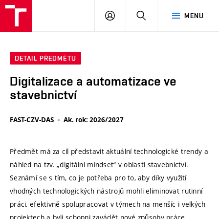
VUT
PŘIHLÁSIT
HLEDAT
MENU
SE
DETAIL PŘEDMĚTU
Digitalizace a automatizace ve
stavebnictví
FAST-CZV-DAS
Ak. rok: 2026/2027
Předmět má za cíl představit aktuální technologické trendy a
náhled na tzv. „digitální mindset“ v oblasti stavebnictví.
Seznámí se s tím, co je potřeba pro to, aby díky využití
vhodných technologických nástrojů mohli eliminovat rutinní
práci, efektivně spolupracovat v týmech na menšíc i velkých
projektech a byli schopni zavádět nové způsoby práce.