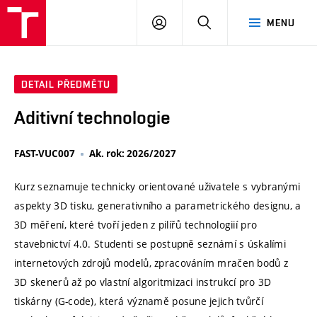
VUT
PŘIHLÁSIT
HLEDAT
MENU
SE
DETAIL PŘEDMĚTU
Aditivní technologie
FAST-VUC007
Ak. rok: 2026/2027
Kurz seznamuje technicky orientované uživatele s vybranými
aspekty 3D tisku, generativního a parametrického designu, a
3D měření, které tvoří jeden z pilířů technologiií pro
stavebnictví 4.0. Studenti se postupně seznámí s úskalími
internetových zdrojů modelů, zpracováním mračen bodů z
3D skenerů až po vlastní algoritmizaci instrukcí pro 3D
tiskárny (G-code), která významě posune jejich tvůrčí