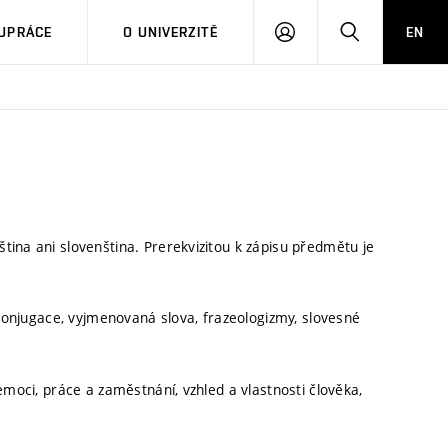
PŘIHLÁSIT
HLEDAT
UPRÁCE
O UNIVERZITĚ
EN
SE
tina ani slovenština. Prerekvizitou k zápisu předmětu je
 konjugace, vyjmenovaná slova, frazeologizmy, slovesné
emoci, práce a zaměstnání, vzhled a vlastnosti člověka,