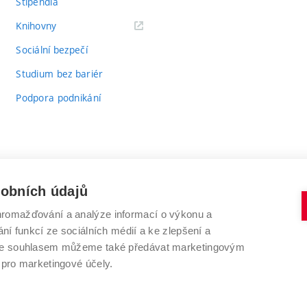
Stipendia
(externí
Knihovny
odkaz)
Sociální bezpečí
Studium bez bariér
Podpora podnikání
sobních údajů
romažďování a analýze informací o výkonu a
VYSOKÉ UČENÍ TECHNICKÉ V BRNĚ
ní funkcí ze sociálních médií a ke zlepšení a
Antonínská 548/1
www.vut.cz
 Se souhlasem můžeme také předávat marketingovým
602 00 Brno
vut@vutbr.cz
 pro marketingové účely.