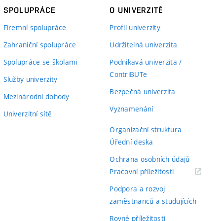
SPOLUPRÁCE
O UNIVERZITĚ
Firemní spolupráce
Profil univerzity
Zahraniční spolupráce
Udržitelná univerzita
Spolupráce se školami
Podnikavá univerzita /
ContriBUTe
Služby univerzity
Bezpečná univerzita
Mezinárodní dohody
Vyznamenání
Univerzitní sítě
Organizační struktura
Úřední deska
Ochrana osobních údajů
(externí
Pracovní příležitosti
odkaz)
Podpora a rozvoj
zaměstnanců a studujících
Rovné příležitosti