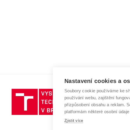
Nastavení cookies a o
Soubory cookie používáme ke sh
Vysoké
používání webu, zajištění fungová
učení
přizpůsobení obsahu a reklam.
technické
platformám některé osobní údaje
v
Brně
Zjistit více