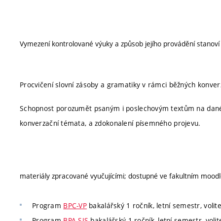
Vymezení kontrolované výuky a způsob jejího provádění stanov
Procvičení slovní zásoby a gramatiky v rámci běžných konve
Schopnost porozumět psaným i poslechovým textům na dané 
konverzační témata, a zdokonalení písemného projevu.
materiály zpracované vyučujícími; dostupné ve fakultním moodl
Program
BPC-VP
bakalářský 1 ročník, letní semestr, volit
Program
BPA-SIS
bakalářský 1 ročník, letní semestr, volit