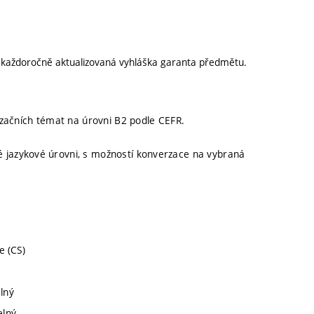
í každoročně aktualizovaná vyhláška garanta předmětu.
rzačních témat na úrovni B2 podle CEFR.
jazykové úrovni, s možností konverzace na vybraná
e (CS)
elný
elný