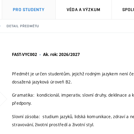
PRO STUDENTY
VĚDA A VÝZKUM
SPOL
DETAIL PŘEDMĚTU
FAST-VYC002
Ak. rok: 2026/2027
Předmět je určen studentům, jejichž rodným jazykem není češ
dosažená jazyková úroveň B2.
Gramatika: kondicionál, imperativ, slovní druhy, deklinace a
předpony.
Slovní zásoba: studium jazyků, lidská komunikace, zdraví a n
stravování, životní prostředí a životní styl.