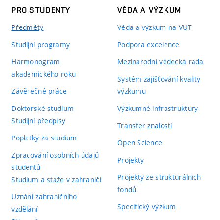
PRO STUDENTY
VĚDA A VÝZKUM
Předměty
Věda a výzkum na VUT
Studijní programy
Podpora excelence
Harmonogram
Mezinárodní vědecká rada
akademického roku
Systém zajišťování kvality
Závěrečné práce
výzkumu
Doktorské studium
Výzkumné infrastruktury
Studijní předpisy
Transfer znalostí
Poplatky za studium
Open Science
Zpracování osobních údajů
Projekty
studentů
Projekty ze strukturálních
Studium a stáže v zahraničí
fondů
Uznání zahraničního
Specifický výzkum
vzdělání