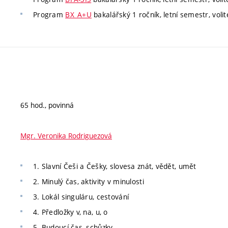
Program
BX_A+U
bakalářský 1 ročník, letní semestr, volit
65 hod., povinná
Mgr. Veronika Rodriguezová
1. Slavní Češi a Češky, slovesa znát, vědět, umět
2. Minulý čas, aktivity v minulosti
3. Lokál singuláru, cestování
4. Předložky v, na, u, o
5. Budoucí čas, schůzky