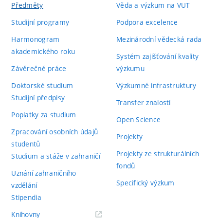
Předměty
Věda a výzkum na VUT
Studijní programy
Podpora excelence
Harmonogram
Mezinárodní vědecká rada
akademického roku
Systém zajišťování kvality
Závěrečné práce
výzkumu
Doktorské studium
Výzkumné infrastruktury
Studijní předpisy
Transfer znalostí
Poplatky za studium
Open Science
Zpracování osobních údajů
Projekty
studentů
Projekty ze strukturálních
Studium a stáže v zahraničí
fondů
Uznání zahraničního
Specifický výzkum
vzdělání
Stipendia
(externí
Knihovny