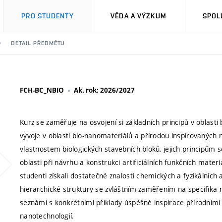
PRO STUDENTY
VĚDA A VÝZKUM
SPOL
DETAIL PŘEDMĚTU
FCH-BC_NBIO
Ak. rok: 2026/2027
Kurz se zaměřuje na osvojení si základních principů v oblast
vývoje v oblasti bio-nanomateriálů a přírodou inspirovaných 
vlastnostem biologických stavebních bloků, jejich principům s
oblasti při návrhu a konstrukci artificiálních funkčních materiá
studenti získali dostatečné znalosti chemických a fyzikálníc
hierarchické struktury se zvláštním zaměřením na specifika n
seznámí s konkrétními příklady úspěšné inspirace přírodními
nanotechnologií.