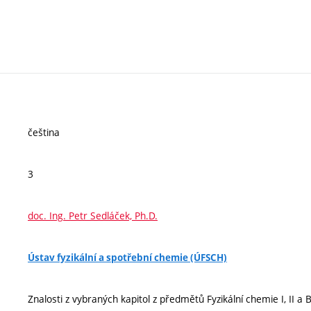
čeština
3
doc. Ing. Petr Sedláček, Ph.D.
Ústav fyzikální a spotřební chemie (ÚFSCH)
Znalosti z vybraných kapitol z předmětů Fyzikální chemie I, II 