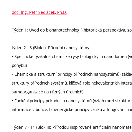
doc. Ing. Petr Sedláček, Ph.D.
Týden 1: Úvod do bionanotechnologií (historická perspektiva, sou
týden 2 - 6 (Blok I): Přírodní nanosystémy
• Specifické fyzikálně-chemické rysy biologických nanodomén (v
pohybu)
• Chemické a strukturní principy přírodních nanosystémů (zákla
struktury přírodních systémů, klíčová role nekovalentních inter
samoorganizace na různých úrovních)
• Funkční principy přírodních nanosystémů (vztah mezi struktur
informace v buňce, bioenergické principy vzniku a fungování n
Týden 7 - 11 (Blok II): Přírodou inspirované artificiální nanomat