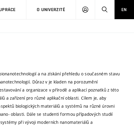
PŘIHLÁSIT
HLEDAT
UPRÁCE
O UNIVERZITĚ
EN
SE
i bionanotechnologií a na získání přehledu o současném stavu
nanotechnologií. Důraz v je kladen na porozumění
estavování a organizace v přírodě a aplikací poznatků z této
lů a zařízení pro různé aplikační oblasti. Cílem je, aby
h aspektů biologických materiálů a systémů na různé úrovni
ano- oblasti. Dále se studenti formou případových studií
 systémy při vývoji moderních nanomateriálů a