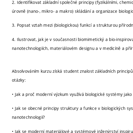
2. Identifikovat základní společné principy (fyzikálními, chemi
úrovně (nano-, mikro- a makro) skládání a organizace biolog
3. Popsat vztah mezi (biologickou) funkcí a strukturou přírod
4. Ilustrovat, jak je v současnosti biomimetický a bio-inspir
nanotechnologiích, materiálovém designu a v medicíně a pří
Absolvováním kurzu získá student znalost základních principů 
otázky:
• Jak a proč moderní výzkum využívá biologické systémy jako i
• Jak se obecné principy struktury a funkce v biologických sy
nanotechnologií?
• Jak se moderní materiálové a systémové inženýrství inspiru