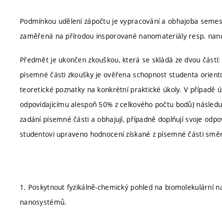
Podmínkou udělení zápočtu je vypracování a obhajoba semest
zaměřená na přírodou insporované nanomateriály resp. nano
Předmět je ukončen zkouškou, která se skládá ze dvou částí: 
písemné části zkoušky je ověřena schopnost studenta orient
teoretické poznatky na konkrétní praktické úkoly. V případě
odpovídajícímu alespoň 50% z celkového počtu bodů) následuj
zadání písemné části a obhajují, případně doplňují svoje odp
studentovi upraveno hodnocení získané z písemné části smě
1. Poskytnout fyzikálně-chemický pohled na biomolekulární na
nanosystémů.