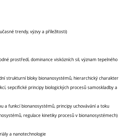
časné trendy, výzvy a příležitosti)
odné prostředí, dominance viskózních sil, význam tepelného
dní strukturní bloky bionanosystémů, hierarchický charakter
akcí, sepcifické principy biologických procesů samoskladby a
ou a funkcí bionanosystémů, principy uchovávání a toku
anosystémů, regulace kinetiky procesů v bionanosystémech)
eriály a nanotechnologie