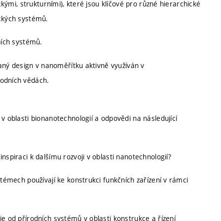
ckými, strukturními), které jsou klíčové pro různé hierarchické
ických systémů.
ních systémů.
ovaný design v nanoměřítku aktivně využíván v
rodních vědách.
v oblasti bionanotechnologií a odpovědi na následující
nspiraci k dalšímu rozvoji v oblasti nanotechnologií?
stémech používají ke konstrukci funkčních zařízení v rámci
je od přírodních systémů v oblasti konstrukce a řízení