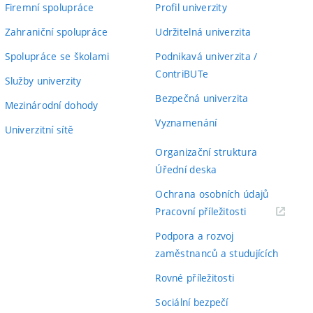
Firemní spolupráce
Profil univerzity
Zahraniční spolupráce
Udržitelná univerzita
Spolupráce se školami
Podnikavá univerzita /
ContriBUTe
Služby univerzity
Bezpečná univerzita
Mezinárodní dohody
Vyznamenání
Univerzitní sítě
Organizační struktura
Úřední deska
Ochrana osobních údajů
(externí
Pracovní příležitosti
odkaz)
Podpora a rozvoj
zaměstnanců a studujících
Rovné příležitosti
Sociální bezpečí