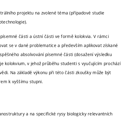
rálního projektu na zvolené téma (případové studie
technologie).
písemné části a ústní části ve formě kolokvia. V rámci
ovat se v dané problematice a především aplikovat získané
 úspěšného absolvování písemné části (dosažení výsledku
e kolokvium, v jehož průběhu studenti s vyučujícím prochází
ovědi. Na základě výkonu při této části zkoušky může být
rem k vyššímu stupni.
nostruktury a na specifické rysy biologicky relevantních