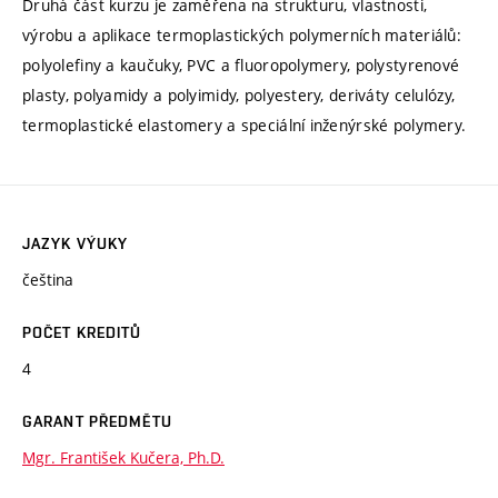
Druhá část kurzu je zaměřena na strukturu, vlastnosti,
výrobu a aplikace termoplastických polymerních materiálů:
polyolefiny a kaučuky, PVC a fluoropolymery, polystyrenové
plasty, polyamidy a polyimidy, polyestery, deriváty celulózy,
termoplastické elastomery a speciální inženýrské polymery.
JAZYK VÝUKY
čeština
POČET KREDITŮ
4
GARANT PŘEDMĚTU
Mgr. František Kučera, Ph.D.