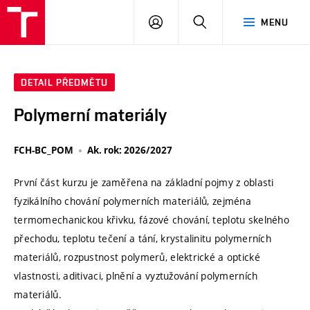
VUT
PŘIHLÁSIT
HLEDAT
MENU
SE
DETAIL PŘEDMĚTU
Polymerní materiály
FCH-BC_POM
Ak. rok: 2026/2027
První část kurzu je zaměřena na základní pojmy z oblasti
fyzikálního chování polymerních materiálů, zejména
termomechanickou křivku, fázové chování, teplotu skelného
přechodu, teplotu tečení a tání, krystalinitu polymerních
materiálů, rozpustnost polymerů, elektrické a optické
vlastnosti, aditivaci, plnění a vyztužování polymerních
materiálů.