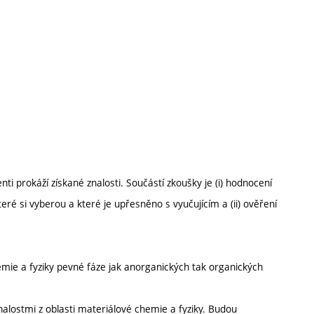
 prokáží získané znalosti. Součástí zkoušky je (i) hodnocení
ré si vyberou a které je upřesněno s vyučujícím a (ii) ověření
mie a fyziky pevné fáze jak anorganických tak organických
alostmi z oblasti materiálové chemie a fyziky. Budou