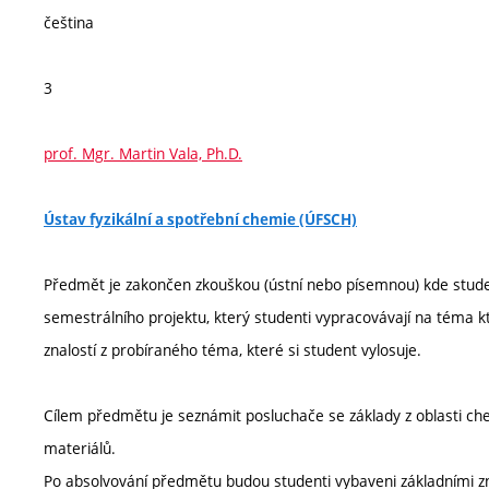
čeština
3
prof. Mgr. Martin Vala, Ph.D.
Ústav fyzikální a spotřební chemie (ÚFSCH)
Předmět je zakončen zkouškou (ústní nebo písemnou) kde studenti
semestrálního projektu, který studenti vypracovávají na téma kte
znalostí z probíraného téma, které si student vylosuje.
Cílem předmětu je seznámit posluchače se základy z oblasti che
materiálů.
Po absolvování předmětu budou studenti vybaveni základními zn