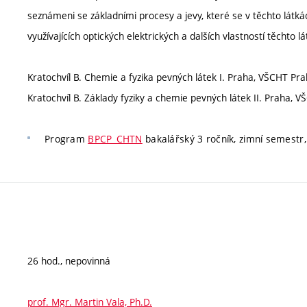
seznámeni se základními procesy a jevy, které se v těchto lát
využívajících optických elektrických a dalších vlastností těchto l
Kratochvíl B. Chemie a fyzika pevných látek I. Praha, VŠCHT Prah
Kratochvíl B. Základy fyziky a chemie pevných látek II. Praha, 
Program
BPCP_CHTN
bakalářský 3 ročník, zimní semestr,
26 hod., nepovinná
prof. Mgr. Martin Vala, Ph.D.