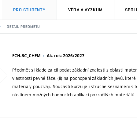
PRO STUDENTY
VĚDA A VÝZKUM
SPOL
DETAIL PŘEDMĚTU
FCH-BC_CHFM
Ak. rok: 2026/2027
Předmět si klade za cíl podat základní znalosti z oblasti mater
vlastnosti pevné fáze, (ii) na pochopení základních jevů, které v
materiály používají. Součástí kurzu je i stručné seznámení s 
nástinem možných budoucích aplikací pokročilých materiálů.