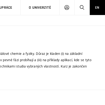
PŘIHLÁSIT
HLEDAT
UPRÁCE
O UNIVERZITĚ
EN
SE
iálové chemie a fyziky. Důraz je kladen (i) na základní
 pevné fázi probíhají a (iii) na příklady aplikací, kde se tyto
technikami studia vybraných vlastností. Kurz je zakončen