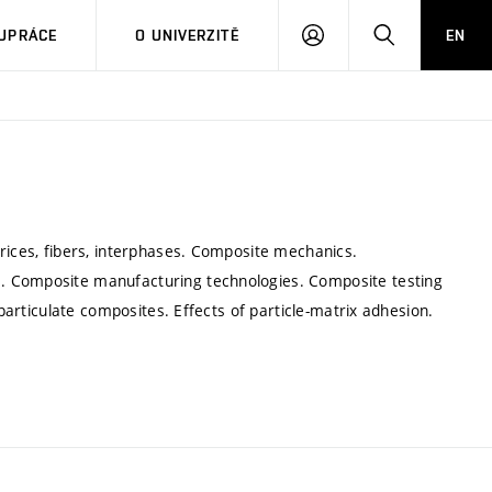
PŘIHLÁSIT
HLEDAT
UPRÁCE
O UNIVERZITĚ
EN
SE
rices, fibers, interphases. Composite mechanics.
. Composite manufacturing technologies. Composite testing
 particulate composites. Effects of particle-matrix adhesion.