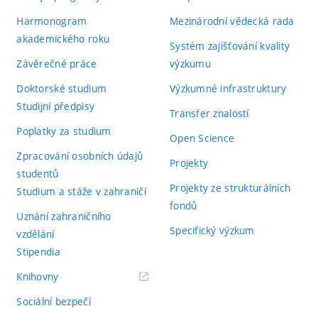
Harmonogram
Mezinárodní vědecká rada
akademického roku
Systém zajišťování kvality
Závěrečné práce
výzkumu
Doktorské studium
Výzkumné infrastruktury
Studijní předpisy
Transfer znalostí
Poplatky za studium
Open Science
Zpracování osobních údajů
Projekty
studentů
Projekty ze strukturálních
Studium a stáže v zahraničí
fondů
Uznání zahraničního
Specifický výzkum
vzdělání
Stipendia
(externí
Knihovny
odkaz)
Sociální bezpečí