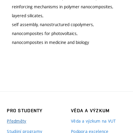
reinforcing mechanisms in polymer nanocomposites,
layered silicates,
self assembly, nanostructured copolymers,
nanocomposites for photovoltaics,
nanocomposites in medicine and biology
PRO STUDENTY
VĚDA A VÝZKUM
Předměty
Věda a výzkum na VUT
Studijní programy
Podpora excelence