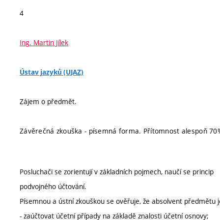
4
Ing. Martin Jílek
Ústav jazyků (UJAZ)
Zájem o předmět.
Závěrečná zkouška - písemná forma. Přítomnost alespoň 70%
Posluchači se zorientují v základních pojmech, naučí se princip
podvojného účtování.
Písemnou a ústní zkouškou se ověřuje, že absolvent předmětu 
- zaúčtovat účetní případy na základě znalosti účetní osnovy;