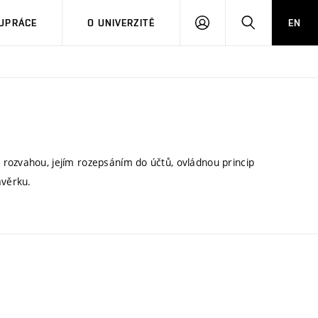
PŘIHLÁSIT
HLEDAT
UPRÁCE
O UNIVERZITĚ
EN
SE
rozvahou, jejím rozepsáním do účtů, ovládnou princip
ávěrku.