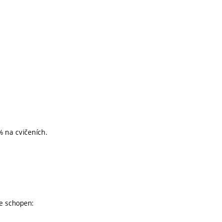
 na cvičeních.
je schopen: