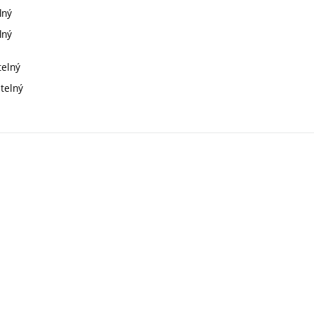
lný
lný
telný
itelný