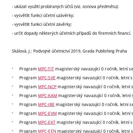
- ukázat využití probíraných účtů (viz. osnova předmětu);
- vysvětlit funkci účetní uzávěrky;
- vysvětlit funkci účetní závěrky;
- určit dopady některých účetních případů do firemních financí.
Skálová, J.: Podvojné účetnictví 2019, Grada Publishing Praha
Program
MPC-TIT
magisterský navazující 0 ročník, letní s
Program
MPC-SVE
magisterský navazující 0 ročník, letní s
Program
MPC-NCP
magisterský navazující 0 ročník, letní 
Program
MPC-KAM
magisterský navazující 0 ročník, letní 
Program
MPC-IBE
magisterský navazující 0 ročník, letní s
Program
MPC-EVM
magisterský navazující 0 ročník, letní 
Program
MPC-EKT
magisterský navazující 0 ročník, letní s
Program
MPC-EEN
magisterský navazující 0 ročník, letní 