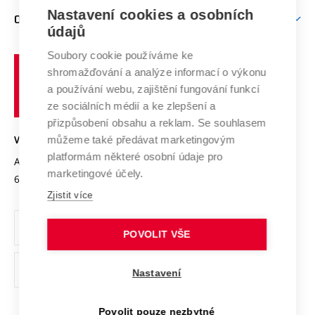
Zpracování osobních údajů uchazečů o studium
Firemní spolupráce
Mezinárodní vědecká rada
Nastavení cookies a osobních
O UNIVERZITĚ
Doktorské studium
Podpora podnikání
E-přihláška
údajů
Zahraniční spolupráce
Systém zajišťování kvality výzkumu
Profil univerzity
Spolupráce se školami
Soubory cookie používáme ke
Vysoké
Výzkumné infrastruktury
shromažďování a analýze informací o výkonu
Udržitelná univerzita
učení
Služby univerzity
Transfer znalostí
a používání webu, zajištění fungování funkcí
technické
Podnikavá univerzita / ContriBUTe
Mezinárodní dohody
ze sociálních médií a ke zlepšení a
Open Science
v
Bezpečná univerzita
přizpůsobení obsahu a reklam. Se souhlasem
Univerzitní sítě
Brně
Projekty
můžeme také předávat marketingovým
VYSOKÉ UČENÍ TECHNICKÉ V BRNĚ
Vyznamenání
platformám některé osobní údaje pro
Projekty ze strukturálních fondů
Antonínská 548/1
www.vut.cz
marketingové účely.
Organizační struktura
602 00 Brno
vut@vutbr.cz
Specifický výzkum
Zjistit více
Úřední deska
Ochrana osobních údajů
POVOLIT VŠE
(externí
Pracovní příležitosti
Nastavení
odkaz)
Podpora a rozvoj zaměstnanců a studujících
Povolit pouze nezbytné
Rovné příležitosti