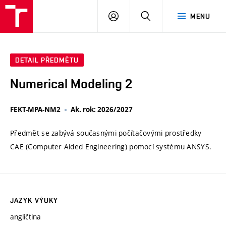
VUT
PŘIHLÁSIT
HLEDAT
MENU
SE
DETAIL PŘEDMĚTU
Numerical Modeling 2
FEKT-MPA-NM2
Ak. rok: 2026/2027
Předmět se zabývá současnými počítačovými prostředky
CAE (Computer Aided Engineering) pomocí systému ANSYS.
JAZYK VÝUKY
angličtina