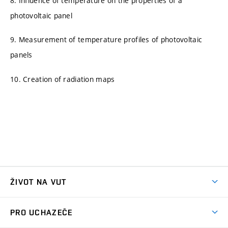
8. Influence of temperature on the properties of a
photovoltaic panel
9. Measurement of temperature profiles of photovoltaic
panels
10. Creation of radiation maps
ŽIVOT NA VUT
Atmosféra VUT
PRO UCHAZEČE
Prostory školy