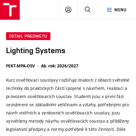
VUT
PŘIHLÁSIT
HLEDAT
MENU
SE
DETAIL PŘEDMĚTU
Lighting Systems
FEKT-MPA-OSV
Ak. rok: 2026/2027
Kurz osvětlovací soustavy rozšiřuje znalosti z oblasti světelné
techniky do praktických částí spojené s návrhem, realizací a
provozem osvětlovacích soustav. Studenti jsou v první fázi
seznámeni se základními veličinami a vztahy, potřebnými pro
návrh vnitřních a venkovních osvětlovacích soustav, jsou
vysvětleny metody návrhu osvětlovacích soustav a přiblíženy
legislativní předpisy a normy potřebné k této činnosti. Dále