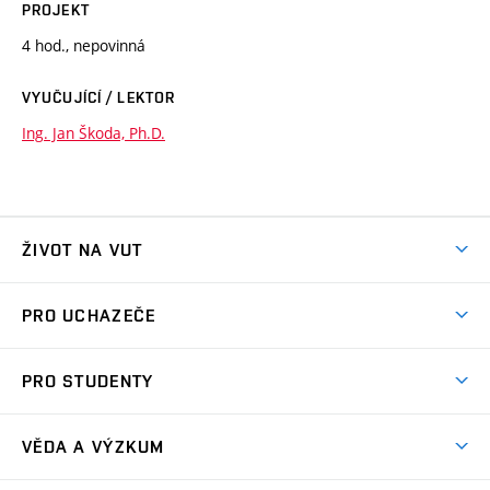
PROJEKT
4 hod., nepovinná
VYUČUJÍCÍ / LEKTOR
Ing. Jan Škoda, Ph.D.
ŽIVOT NA VUT
Atmosféra VUT
PRO UCHAZEČE
Prostory školy
Proč na VUT
Koleje
PRO STUDENTY
Studijní programy
Stravování
Předměty
Studijní předpisy
Studium a stáže v zahraničí
Stipendia
Dny otevřených dveří
VĚDA A VÝZKUM
Sport na VUT
(externí
Studijní programy
Poplatky za studium
Uznání zahraničního vzdělání
Knihovny
Aktivity pro juniory
Studentský život