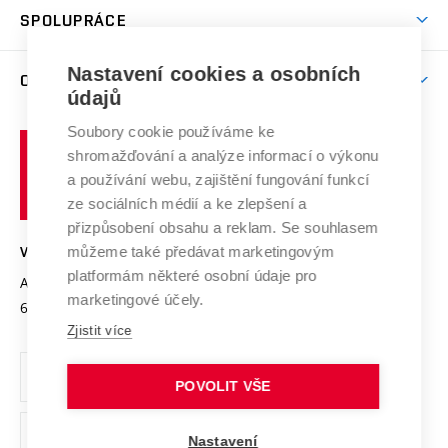
odkaz)
Věda a výzkum na VUT
Harmonogram akademického roku
Zpracování osobních údajů studentů
Sociální bezpečí
SPOLUPRÁCE
Celoživotní vzdělávání
Brno
Podpora excelence
Závěrečné práce
Studium bez bariér
Zpracování osobních údajů uchazečů o studium
Firemní spolupráce
Mezinárodní vědecká rada
Nastavení cookies a osobních
O UNIVERZITĚ
Doktorské studium
Podpora podnikání
E-přihláška
údajů
Zahraniční spolupráce
Systém zajišťování kvality výzkumu
Profil univerzity
Spolupráce se školami
Soubory cookie používáme ke
Vysoké
Výzkumné infrastruktury
shromažďování a analýze informací o výkonu
Udržitelná univerzita
učení
Služby univerzity
Transfer znalostí
a používání webu, zajištění fungování funkcí
technické
Podnikavá univerzita / ContriBUTe
Mezinárodní dohody
ze sociálních médií a ke zlepšení a
Open Science
v
Bezpečná univerzita
přizpůsobení obsahu a reklam. Se souhlasem
Univerzitní sítě
Brně
Projekty
můžeme také předávat marketingovým
VYSOKÉ UČENÍ TECHNICKÉ V BRNĚ
Vyznamenání
platformám některé osobní údaje pro
Projekty ze strukturálních fondů
Antonínská 548/1
www.vut.cz
marketingové účely.
Organizační struktura
602 00 Brno
vut@vutbr.cz
Specifický výzkum
Zjistit více
Úřední deska
Ochrana osobních údajů
POVOLIT VŠE
(externí
Pracovní příležitosti
Nastavení