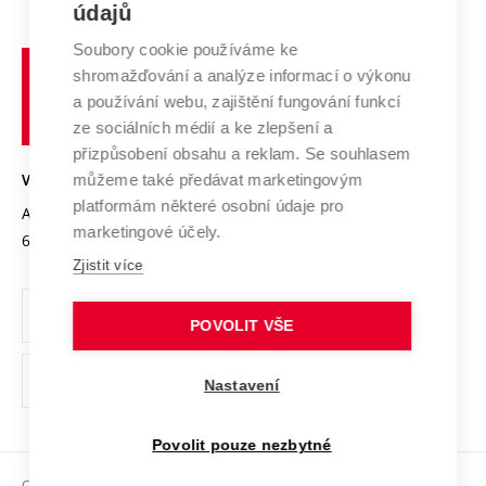
E-přihláška
údajů
Zahraniční spolupráce
Systém zajišťování kvality výzkumu
Profil univerzity
Spolupráce se školami
Soubory cookie používáme ke
Vysoké
Výzkumné infrastruktury
shromažďování a analýze informací o výkonu
Udržitelná univerzita
učení
Služby univerzity
Transfer znalostí
a používání webu, zajištění fungování funkcí
technické
Podnikavá univerzita / ContriBUTe
Mezinárodní dohody
ze sociálních médií a ke zlepšení a
Open Science
v
Bezpečná univerzita
přizpůsobení obsahu a reklam. Se souhlasem
Univerzitní sítě
Brně
Projekty
můžeme také předávat marketingovým
VYSOKÉ UČENÍ TECHNICKÉ V BRNĚ
Vyznamenání
platformám některé osobní údaje pro
Projekty ze strukturálních fondů
Antonínská 548/1
www.vut.cz
marketingové účely.
Organizační struktura
602 00 Brno
vut@vutbr.cz
Specifický výzkum
Zjistit více
Úřední deska
Ochrana osobních údajů
POVOLIT VŠE
(externí
Pracovní příležitosti
Nastavení
odkaz)
Podpora a rozvoj zaměstnanců a studujících
Povolit pouze nezbytné
Rovné příležitosti
Copyright © 2026 VUT