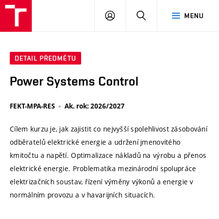
VUT
PŘIHLÁSIT
HLEDAT
MENU
SE
DETAIL PŘEDMĚTU
Power Systems Control
FEKT-MPA-RES
Ak. rok: 2026/2027
Cílem kurzu je, jak zajistit co nejvyšší spolehlivost zásobování
odběratelů elektrické energie a udržení jmenovitého
kmitočtu a napětí. Optimalizace nákladů na výrobu a přenos
elektrické energie. Problematika mezinárodní spolupráce
elektrizačních soustav, řízení výměny výkonů a energie v
normálním provozu a v havarijních situacích.