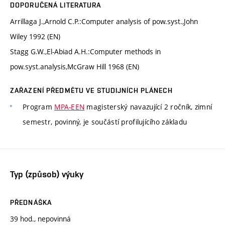
DOPORUČENÁ LITERATURA
Arrillaga J.,Arnold C.P.:Computer analysis of pow.syst.,John
Wiley 1992 (EN)
Stagg G.W.,El-Abiad A.H.:Computer methods in
pow.syst.analysis,McGraw Hill 1968 (EN)
ZAŘAZENÍ PŘEDMĚTU VE STUDIJNÍCH PLÁNECH
Program
MPA-EEN
magisterský navazující 2 ročník, zimní
semestr, povinný, je součástí profilujícího základu
Typ (způsob) výuky
PŘEDNÁŠKA
39 hod., nepovinná