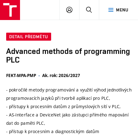
VUT
PŘIHLÁSIT
HLEDAT
MENU
SE
DETAIL PŘEDMĚTU
Advanced methods of programming
PLC
FEKT-MPA-PMP
Ak. rok: 2026/2027
- pokročilé metody programování a využití výhod jednotlivých
programovacích jazyků při tvorbě aplikací pro PLC,
- přístupy k procesním datům z průmyslových sítí v PLC,
- AS-Interface a DeviceNet jako zástupci přímého mapování
dat do paměti PLC,
- přístup k procesním a diagnostickým datům