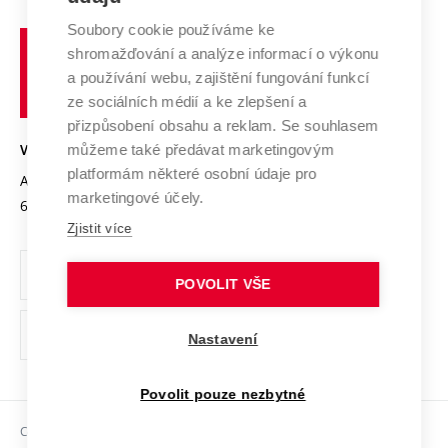
Systém zajišťování kvality výzkumu
Profil univerzity
Spolupráce se školami
Soubory cookie používáme ke
Vysoké
Výzkumné infrastruktury
shromažďování a analýze informací o výkonu
Udržitelná univerzita
učení
Služby univerzity
Transfer znalostí
a používání webu, zajištění fungování funkcí
technické
Podnikavá univerzita / ContriBUTe
Mezinárodní dohody
ze sociálních médií a ke zlepšení a
Open Science
v
Bezpečná univerzita
přizpůsobení obsahu a reklam. Se souhlasem
Univerzitní sítě
Brně
Projekty
můžeme také předávat marketingovým
VYSOKÉ UČENÍ TECHNICKÉ V BRNĚ
Vyznamenání
platformám některé osobní údaje pro
Projekty ze strukturálních fondů
Antonínská 548/1
www.vut.cz
marketingové účely.
Organizační struktura
602 00 Brno
vut@vutbr.cz
Specifický výzkum
Zjistit více
Úřední deska
Ochrana osobních údajů
POVOLIT VŠE
(externí
Pracovní příležitosti
Nastavení
odkaz)
Podpora a rozvoj zaměstnanců a studujících
Povolit pouze nezbytné
Rovné příležitosti
Copyright © 2026 VUT
Sociální bezpečí