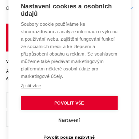
Zpracování osobních údajů uchazečů o studium
Firemní spolupráce
Mezinárodní vědecká rada
Nastavení cookies a osobních
O UNIVERZITĚ
Doktorské studium
Podpora podnikání
E-přihláška
údajů
Zahraniční spolupráce
Systém zajišťování kvality výzkumu
Profil univerzity
Spolupráce se školami
Soubory cookie používáme ke
Vysoké
Výzkumné infrastruktury
shromažďování a analýze informací o výkonu
Udržitelná univerzita
učení
Služby univerzity
Transfer znalostí
a používání webu, zajištění fungování funkcí
technické
Podnikavá univerzita / ContriBUTe
Mezinárodní dohody
ze sociálních médií a ke zlepšení a
Open Science
v
Bezpečná univerzita
přizpůsobení obsahu a reklam. Se souhlasem
Univerzitní sítě
Brně
Projekty
můžeme také předávat marketingovým
VYSOKÉ UČENÍ TECHNICKÉ V BRNĚ
Vyznamenání
platformám některé osobní údaje pro
Projekty ze strukturálních fondů
Antonínská 548/1
www.vut.cz
marketingové účely.
Organizační struktura
602 00 Brno
vut@vutbr.cz
Specifický výzkum
Zjistit více
Úřední deska
Ochrana osobních údajů
POVOLIT VŠE
(externí
Pracovní příležitosti
Nastavení
odkaz)
Podpora a rozvoj zaměstnanců a studujících
Povolit pouze nezbytné
Rovné příležitosti