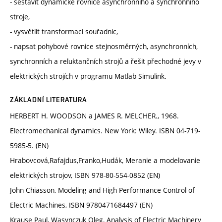
- sestavit dynamické rovnice asynchronního a synchronního
stroje,
- vysvětlit transformaci souřadnic,
- napsat pohybové rovnice stejnosměrných, asynchronních,
synchronních a reluktančních strojů a řešit přechodné jevy v
elektrických strojích v programu Matlab Simulink.
ZÁKLADNÍ LITERATURA
HERBERT H. WOODSON a JAMES R. MELCHER., 1968.
Electromechanical dynamics. New York: Wiley. ISBN 04-719-
5985-5. (EN)
Hrabovcová,Rafajdus,Franko,Hudák, Meranie a modelovanie
elektrických strojov, ISBN 978-80-554-0852 (EN)
John Chiasson, Modeling and High Performance Control of
Electric Machines, ISBN 9780471684497 (EN)
Krause Paul, Wasynczuk Oleg, Analysis of Electric Machinery