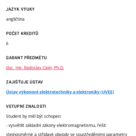
JAZYK VÝUKY
angličtina
POČET KREDITŮ
6
GARANT PŘEDMĚTU
doc. Ing. Radoslav Cipín, Ph.D.
ZAJIŠŤUJE ÚSTAV
Ústav výkonové elektrotechniky a elektroniky (UVEE)
VSTUPNÍ ZNALOSTI
Student by měl být schopen:
- vysvětlit základní zákony elektromagnetismu, řešit
stejnosměrné a střídavé obvody se soustředěnými parametry