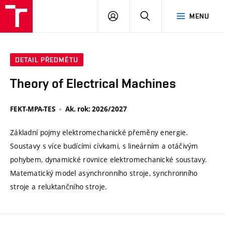
VUT
PŘIHLÁSIT
HLEDAT
MENU
SE
DETAIL PŘEDMĚTU
Theory of Electrical Machines
FEKT-MPA-TES
Ak. rok: 2026/2027
Základní pojmy elektromechanické přeměny energie.
Soustavy s více budícími cívkami, s lineárním a otáčivým
pohybem, dynamické rovnice elektromechanické soustavy.
Matematický model asynchronního stroje, synchronního
stroje a reluktančního stroje.