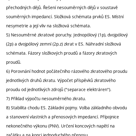
přechodných dějů. Řešení nesouměrných dějů v soustavě
souměrných impedancí. Složková schémata prvků ES. Místní
nesymetrie a její vliv na složková schémata.
5) Nesouměrné zkratové poruchy. Jednopólový (1p), dvojpólový
(2p) a dvojpólový zemní (2p.z) zkrat v ES. Náhradní složková
schémata. Fázory složkových proudů a fázory zkratových
proudů.
6) Porovnání hodnot počátečního rázového zkratového proudu
jednotlivých druhů zkratu. Výpočet příspěvků zkratového
proudu od jednotlivých zdrojů ("separace elektráren").
7) Příklad výpočtu nesouměrného zkratu.
8) Stabilita chodu ES. Základní pojmy. Volba základního obvodu
a stanovení vlastních a přenosových impedancí. Přípojnice
nekonečného výkonu (PNV). Určení koncových napětí na
začátku a na konci jednoduchého přenosu.