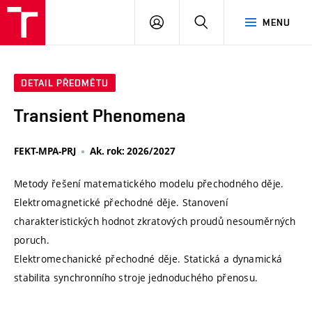
VUT
PŘIHLÁSIT
HLEDAT
MENU
SE
DETAIL PŘEDMĚTU
Transient Phenomena
FEKT-MPA-PRJ
Ak. rok: 2026/2027
Metody řešení matematického modelu přechodného děje.
Elektromagnetické přechodné děje. Stanovení
charakteristických hodnot zkratových proudů nesouměrných
poruch.
Elektromechanické přechodné děje. Statická a dynamická
stabilita synchronního stroje jednoduchého přenosu.