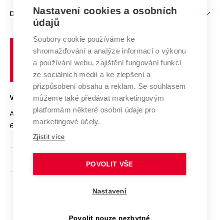
Zpracování osobních údajů uchazečů o studium
Firemní spolupráce
Mezinárodní vědecká rada
Nastavení cookies a osobních
O UNIVERZITĚ
Doktorské studium
Podpora podnikání
E-přihláška
údajů
Zahraniční spolupráce
Systém zajišťování kvality výzkumu
Profil univerzity
Spolupráce se školami
Soubory cookie používáme ke
Vysoké
Výzkumné infrastruktury
shromažďování a analýze informací o výkonu
Udržitelná univerzita
učení
Služby univerzity
Transfer znalostí
a používání webu, zajištění fungování funkcí
technické
Podnikavá univerzita / ContriBUTe
Mezinárodní dohody
ze sociálních médií a ke zlepšení a
Open Science
v
Bezpečná univerzita
přizpůsobení obsahu a reklam. Se souhlasem
Univerzitní sítě
Brně
Projekty
můžeme také předávat marketingovým
VYSOKÉ UČENÍ TECHNICKÉ V BRNĚ
Vyznamenání
platformám některé osobní údaje pro
Projekty ze strukturálních fondů
Antonínská 548/1
www.vut.cz
marketingové účely.
Organizační struktura
602 00 Brno
vut@vutbr.cz
Specifický výzkum
Zjistit více
Úřední deska
Ochrana osobních údajů
POVOLIT VŠE
(externí
Pracovní příležitosti
Nastavení
odkaz)
Podpora a rozvoj zaměstnanců a studujících
Povolit pouze nezbytné
Rovné příležitosti