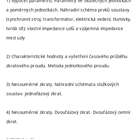
1) Výpočet parametrů: Parametry ve skutečných jednotkách
a poměrných jednotkách. Náhradní schéma prvků soustavy
(synchronní stroj, transformátor, elektrická vedení, tlumivky,
tvrdá síť); vlastní impedance uzlů a vzájemná impedance
mezi uzly
2) Charakteristické hodnoty a vyšetření časového průběhu
zkratového proudu. Metoda jednotkového proudu.
3) Nesouměrné zkraty. Náhradní schémata složkových
soustav. Jednofázový zkrat.
4) Nesouměrné zkraty. Dvoufázový zkrat. Dvoufázový zemní
zkrat.