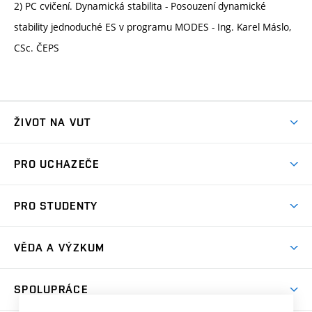
2) PC cvičení. Dynamická stabilita - Posouzení dynamické
stability jednoduché ES v programu MODES - Ing. Karel Máslo,
CSc. ČEPS
ŽIVOT NA VUT
Atmosféra VUT
PRO UCHAZEČE
Prostory školy
Proč na VUT
Koleje
PRO STUDENTY
Studijní programy
Stravování
Předměty
Studijní předpisy
Studium a stáže v zahraničí
Stipendia
Dny otevřených dveří
VĚDA A VÝZKUM
Sport na VUT
(externí
Studijní programy
Poplatky za studium
Uznání zahraničního vzdělání
Knihovny
Aktivity pro juniory
Studentský život
odkaz)
Věda a výzkum na VUT
Harmonogram akademického roku
Zpracování osobních údajů studentů
Sociální bezpečí
SPOLUPRÁCE
Celoživotní vzdělávání
Brno
Podpora excelence
Závěrečné práce
Studium bez bariér