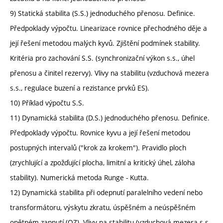
9) Statická stabilita (S.S.) jednoduchého přenosu. Definice.
Předpoklady výpočtu. Linearizace rovnice přechodného děje a
její řešení metodou malých kyvů. Zjištění podmínek stability.
Kritéria pro zachování S.S. (synchronizační výkon s.s., úhel
přenosu a činitel rezervy). Vlivy na stabilitu (vzduchová mezera
s.s., regulace buzení a rezistance prvků ES).
10) Příklad výpočtu S.S.
11) Dynamická stabilita (D.S.) jednoduchého přenosu. Definice.
Předpoklady výpočtu. Rovnice kyvu a její řešení metodou
postupných intervalů ("krok za krokem"). Pravidlo ploch
(zrychlující a zpožďující plocha, limitní a kritický úhel, záloha
stability). Numerická metoda Runge - Kutta.
12) Dynamická stabilita při odepnutí paralelního vedení nebo
transformátoru, výskytu zkratu, úspěšném a neúspěšném
opětném zapnutí (OZ). Vlivy na stabilitu (vzduchová mezera s.s.,