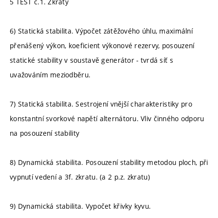
5 TEST č.1. Zkraty
6) Statická stabilita. Výpočet zátěžového úhlu, maximální
přenášený výkon, koeficient výkonové rezervy, posouzení
statické stability v soustavě generátor - tvrdá síť s
uvažováním meziodběru.
7) Statická stabilita. Sestrojení vnější charakteristiky pro
konstantní svorkové napětí alternátoru. Vliv činného odporu
na posouzení stability
8) Dynamická stabilita. Posouzení stability metodou ploch, při
vypnutí vedení a 3f. zkratu. (a 2 p.z. zkratu)
9) Dynamická stabilita. Vypočet křivky kyvu.