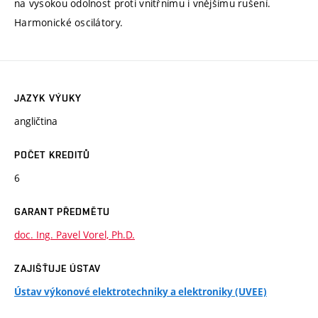
na vysokou odolnost proti vnitřnímu i vnějšímu rušení.
Harmonické oscilátory.
JAZYK VÝUKY
angličtina
POČET KREDITŮ
6
GARANT PŘEDMĚTU
doc. Ing. Pavel Vorel, Ph.D.
ZAJIŠŤUJE ÚSTAV
Ústav výkonové elektrotechniky a elektroniky (UVEE)