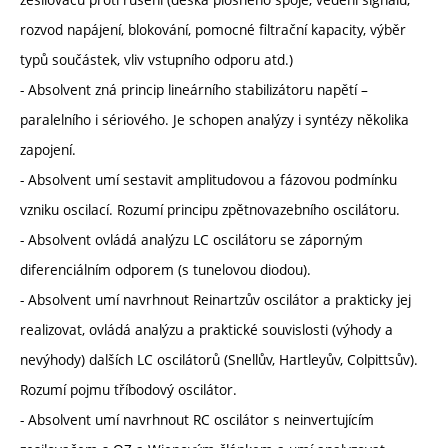
rozvod napájení, blokování, pomocné filtrační kapacity, výběr
typů součástek, vliv vstupního odporu atd.)
- Absolvent zná princip lineárního stabilizátoru napětí –
paralelního i sériového. Je schopen analýzy i syntézy několika
zapojení.
- Absolvent umí sestavit amplitudovou a fázovou podmínku
vzniku oscilací. Rozumí principu zpětnovazebního oscilátoru.
- Absolvent ovládá analýzu LC oscilátoru se záporným
diferenciálním odporem (s tunelovou diodou).
- Absolvent umí navrhnout Reinartzův oscilátor a prakticky jej
realizovat, ovládá analýzu a praktické souvislosti (výhody a
nevýhody) dalších LC oscilátorů (Snellův, Hartleyův, Colpittsův).
Rozumí pojmu tříbodový oscilátor.
- Absolvent umí navrhnout RC oscilátor s neinvertujícím