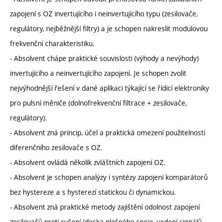
zapojení s OZ invertujícího i neinvertujícího typu (zesilovače,
regulátory, nejběžnější filtry) a je schopen nakreslit modulovou
frekvenční charakteristiku.
- Absolvent chápe praktické souvislosti (výhody a nevýhody)
invertujícího a neinvertujícího zapojení. Je schopen zvolit
nejvýhodnější řešení v dané aplikaci týkající se řídicí elektroniky
pro pulsní měniče (dolnofrekvenční filtrace + zesilovače,
regulátory).
- Absolvent zná princip, účel a praktická omezení použitelnosti
diferenčního zesilovače s OZ.
- Absolvent ovládá několik zvláštních zapojení OZ.
- Absolvent je schopen analýzy i syntézy zapojení komparátorů
bez hystereze a s hysterezí statickou či dynamickou.
- Absolvent zná praktické metody zajištění odolnost zapojení
zesilovačů proti rušení (deska plošného spoje, vedení signálů,