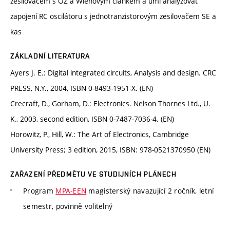
zesilovačem s OZ a Wienovým článkem a umí analyzovat
zapojení RC oscilátoru s jednotranzistorovým zesilovačem SE a
kas
ZÁKLADNÍ LITERATURA
Ayers J. E.: Digital integrated circuits, Analysis and design. CRC
PRESS, N.Y., 2004, ISBN 0-8493-1951-X. (EN)
Crecraft, D., Gorham, D.: Electronics. Nelson Thornes Ltd., U.
K., 2003, second edition, ISBN 0-7487-7036-4. (EN)
Horowitz, P., Hill, W.: The Art of Electronics, Cambridge
University Press; 3 edition, 2015, ISBN: 978-0521370950 (EN)
ZAŘAZENÍ PŘEDMĚTU VE STUDIJNÍCH PLÁNECH
Program
MPA-EEN
magisterský navazující 2 ročník, letní
semestr, povinně volitelný