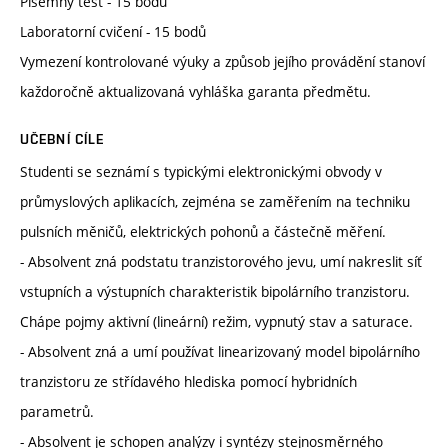
Písemný test - 15 bodů
Laboratorní cvičení - 15 bodů
Vymezení kontrolované výuky a způsob jejího provádění stanoví
každoročně aktualizovaná vyhláška garanta předmětu.
UČEBNÍ CÍLE
Studenti se seznámí s typickými elektronickými obvody v
průmyslových aplikacích, zejména se zaměřením na techniku
pulsních měničů, elektrických pohonů a částečně měření.
- Absolvent zná podstatu tranzistorového jevu, umí nakreslit síť
vstupních a výstupních charakteristik bipolárního tranzistoru.
Chápe pojmy aktivní (lineární) režim, vypnutý stav a saturace.
- Absolvent zná a umí používat linearizovaný model bipolárního
tranzistoru ze střídavého hlediska pomocí hybridních
parametrů.
- Absolvent je schopen analýzy i syntézy stejnosměrného