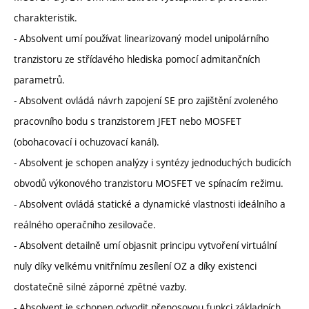
charakteristik.
- Absolvent umí používat linearizovaný model unipolárního
tranzistoru ze střídavého hlediska pomocí admitančních
parametrů.
- Absolvent ovládá návrh zapojení SE pro zajištění zvoleného
pracovního bodu s tranzistorem JFET nebo MOSFET
(obohacovací i ochuzovací kanál).
- Absolvent je schopen analýzy i syntézy jednoduchých budicích
obvodů výkonového tranzistoru MOSFET ve spínacím režimu.
- Absolvent ovládá statické a dynamické vlastnosti ideálního a
reálného operačního zesilovače.
- Absolvent detailně umí objasnit principu vytvoření virtuální
nuly díky velkému vnitřnímu zesílení OZ a díky existenci
dostatečně silné záporné zpětné vazby.
- Absolvent je schopen odvodit přenosovou funkci základních