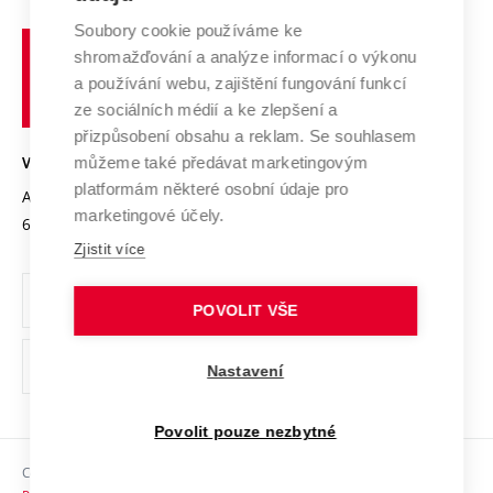
Systém zajišťování kvality výzkumu
Profil univerzity
Spolupráce se školami
Soubory cookie používáme ke
Vysoké
Výzkumné infrastruktury
shromažďování a analýze informací o výkonu
Udržitelná univerzita
učení
Služby univerzity
Transfer znalostí
a používání webu, zajištění fungování funkcí
technické
Podnikavá univerzita / ContriBUTe
Mezinárodní dohody
ze sociálních médií a ke zlepšení a
Open Science
v
Bezpečná univerzita
přizpůsobení obsahu a reklam. Se souhlasem
Univerzitní sítě
Brně
Projekty
můžeme také předávat marketingovým
VYSOKÉ UČENÍ TECHNICKÉ V BRNĚ
Vyznamenání
platformám některé osobní údaje pro
Projekty ze strukturálních fondů
Antonínská 548/1
www.vut.cz
marketingové účely.
Organizační struktura
602 00 Brno
vut@vutbr.cz
Specifický výzkum
Zjistit více
Úřední deska
Ochrana osobních údajů
POVOLIT VŠE
(externí
Pracovní příležitosti
Nastavení
odkaz)
Podpora a rozvoj zaměstnanců a studujících
Povolit pouze nezbytné
Rovné příležitosti
Copyright © 2026 VUT
Sociální bezpečí