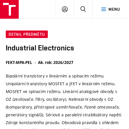
VUT
PŘIHLÁSIT
HLEDAT
MENU
SE
DETAIL PŘEDMĚTU
Industrial Electronics
FEKT-MPA-PEL
Ak. rok: 2026/2027
Bipolární tranzistory v lineárním a spínacím režimu.
Unipolární tranzistory MOSFET a JFET v lineárním režimu.
MOSFET ve spínacím režimu. Lineární analogové obvody s
OZ (zesilovače, filtry, oscilátory). Nelineární obvody s OZ
(komparátory, přístrojové usměrňovače, řízené omezovače,
generátory signálů). Sériové a paralelní strabilizátory napětí.
Zdroje konstantního proudu. Obvodová pravidla s ohledem