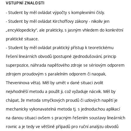
VSTUPNÍ ZNALOSTI
- Student by měl ovládat výpočty s komplexními čísly.
- Student by měl ovládat Kirchoffovy zákony - nikoliv jen
„encyklopedicky“, ale prakticky, s jasným vhledem do konkrétní
praktické situace.
- Student by měl ovládat praktický přístup k teoretickému
řešení lineárních obvodů (postupné zjednodušování, princip
superpozice, náhrada napěťového zdroje se sériovým odporem
zdrojem proudovým s paralelním odporem či naopak,
Theveninova věta). Měl by umět v dané situaci zvolit
nejvhodněší metodu a použít ji, což vyžaduje nácvik. Měl by
chápat, že metoda smyčkových proudů či uzlových napětí je
mechanicky vykonavatelná metoda tj. s jednoduchou aplikací
na danou situaci ovšem s pracným řešením soustavy lineárních
rovnic a je tedy ve většině případů pro ruční analýzu obvodů