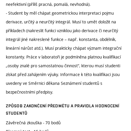
neefektivní (příliš pracná, pomalá, nevhodná).
- Student by měl chápat geometrickou interpretaci pojmu
derivace, určitý a neurčitý integrál. Musí to umět doložit na
příkladech (nakreslit funkci vzniklou jako derivace či neurčitý
integrál jiné nakreslené funkce – např. konstanta, obdélník,
lineární nárůst atd.). Musí prakticky chápat význam integrační
konstanty. Práce v laboratoři je podmíněna platnou kvalifikací
„osoby znalé pro samostatnou činnost“, kterou musí studenti
získat před zahájením výuky. Informace k této kvalifikaci jsou
uvedeny ve Směrnici děkana Seznámení studentů s
bezpečnostními předpisy.
ZPŮSOB ZAKONČENÍ PŘEDMĚTU A PRAVIDLA HODNOCENÍ
STUDENTŮ
Závěrečná zkouška - 70 bodů