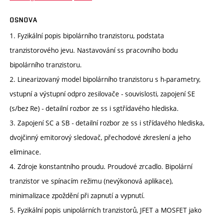
OSNOVA
1. Fyzikální popis bipolárního tranzistoru, podstata
tranzistorového jevu. Nastavování ss pracovního bodu
bipolárního tranzistoru.
2. Linearizovaný model bipolárního tranzistoru s h-parametry,
vstupní a výstupní odpro zesilovače - souvislosti, zapojení SE
(s/bez Re) - detailní rozbor ze ss i sgtřídavého hlediska.
3. Zapojení SC a SB - detailní rozbor ze ss i střídavého hlediska,
dvojčinný emitorový sledovač, přechodové zkreslení a jeho
eliminace.
4. Zdroje konstantního proudu. Proudové zrcadlo. Bipolární
tranzistor ve spínacím režimu (nevýkonová aplikace),
minimalizace zpoždění při zapnutí a vypnutí.
5. Fyzikální popis unipolárních tranzistorů, JFET a MOSFET jako