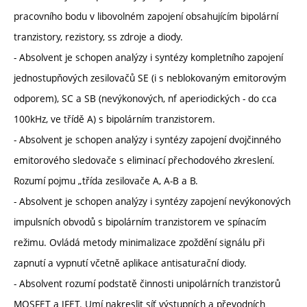
pracovního bodu v libovolném zapojení obsahujícím bipolární
tranzistory, rezistory, ss zdroje a diody.
- Absolvent je schopen analýzy i syntézy kompletního zapojení
jednostupňových zesilovačů SE (i s neblokovaným emitorovým
odporem), SC a SB (nevýkonových, nf aperiodických - do cca
100kHz, ve třídě A) s bipolárním tranzistorem.
- Absolvent je schopen analýzy i syntézy zapojení dvojčinného
emitorového sledovače s eliminací přechodového zkreslení.
Rozumí pojmu „třída zesilovače A, A-B a B.
- Absolvent je schopen analýzy i syntézy zapojení nevýkonových
impulsních obvodů s bipolárním tranzistorem ve spínacím
režimu. Ovládá metody minimalizace zpoždění signálu při
zapnutí a vypnutí včetně aplikace antisaturační diody.
- Absolvent rozumí podstatě činnosti unipolárních tranzistorů
MOSFET a JFET. Umí nakreslit síť výstupních a převodních