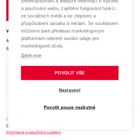
shromažďování a analýze informací o výkonu
Udržitelná univerzita
učení
Služby univerzity
Transfer znalostí
a používání webu, zajištění fungování funkcí
technické
Podnikavá univerzita / ContriBUTe
Mezinárodní dohody
ze sociálních médií a ke zlepšení a
Open Science
v
Bezpečná univerzita
přizpůsobení obsahu a reklam. Se souhlasem
Univerzitní sítě
Brně
Projekty
můžeme také předávat marketingovým
VYSOKÉ UČENÍ TECHNICKÉ V BRNĚ
Vyznamenání
platformám některé osobní údaje pro
Projekty ze strukturálních fondů
Antonínská 548/1
www.vut.cz
marketingové účely.
Organizační struktura
602 00 Brno
vut@vutbr.cz
Specifický výzkum
Zjistit více
Úřední deska
Ochrana osobních údajů
POVOLIT VŠE
(externí
Pracovní příležitosti
Nastavení
odkaz)
Podpora a rozvoj zaměstnanců a studujících
Povolit pouze nezbytné
Rovné příležitosti
Copyright © 2026 VUT
Sociální bezpečí
Prohlášení o přístupnosti
HR Award
Informace o používání cookies