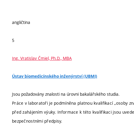
angličtina
5
Ing. Vratislav Čmiel, Ph.D., MBA
Ústav biomedicínského inženýrství (UBMI)
Jsou požadovány znalosti na úrovni bakalářského studia.
Práce v laboratoři je podmíněna platnou kvalifikací „osoby z
před zahájením výuky. Informace k této kvalifikaci jsou uve
bezpečnostními předpisy.