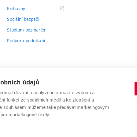
(externí
Knihovny
odkaz)
Sociální bezpečí
Studium bez bariér
Podpora podnikání
sobních údajů
romažďování a analýze informací o výkonu a
VYSOKÉ UČENÍ TECHNICKÉ V BRNĚ
ní funkcí ze sociálních médií a ke zlepšení a
Antonínská 548/1
www.vut.cz
 Se souhlasem můžeme také předávat marketingovým
602 00 Brno
vut@vutbr.cz
 pro marketingové účely.