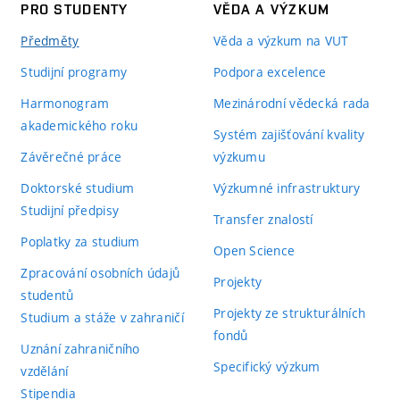
PRO STUDENTY
VĚDA A VÝZKUM
Předměty
Věda a výzkum na VUT
Studijní programy
Podpora excelence
Harmonogram
Mezinárodní vědecká rada
akademického roku
Systém zajišťování kvality
Závěrečné práce
výzkumu
Doktorské studium
Výzkumné infrastruktury
Studijní předpisy
Transfer znalostí
Poplatky za studium
Open Science
Zpracování osobních údajů
Projekty
studentů
Projekty ze strukturálních
Studium a stáže v zahraničí
fondů
Uznání zahraničního
Specifický výzkum
vzdělání
Stipendia