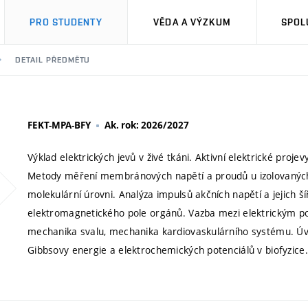
PRO STUDENTY
VĚDA A VÝZKUM
SPOL
DETAIL PŘEDMĚTU
FEKT-MPA-BFY
Ak. rok: 2026/2027
Výklad elektrických jevů v živé tkáni. Aktivní elektrické proj
Metody měření membránových napětí a proudů u izolovaných
molekulární úrovni. Analýza impulsů akčních napětí a jejich š
elektromagnetického pole orgánů. Vazba mezi elektrickým po
mechanika svalu, mechanika kardiovaskulárního systému. Úv
Gibbsovy energie a elektrochemických potenciálů v biofyzic