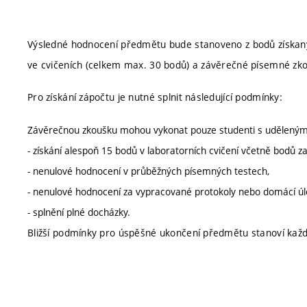
Výsledné hodnocení předmětu bude stanoveno z bodů získanýc
ve cvičeních (celkem max. 30 bodů) a závěrečné písemné z
Pro získání zápočtu je nutné splnit následující podmínky:
Závěrečnou zkoušku mohou vykonat pouze studenti s udělený
- získání alespoň 15 bodů v laboratorních cvičení včetně bodů 
- nenulové hodnocení v průběžných písemných testech,
- nenulové hodnocení za vypracované protokoly nebo domácí úl
- splnění plné docházky.
Bližší podmínky pro úspěšné ukončení předmětu stanoví kaž