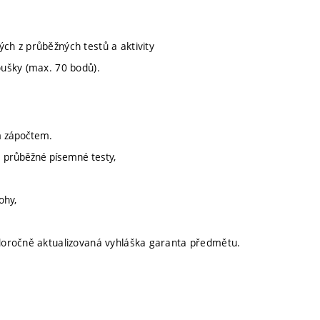
h z průběžných testů a aktivity
koušky (max. 70 bodů).
m zápočtem.
za průběžné písemné testy,
ohy,
doročně aktualizovaná vyhláška garanta předmětu.