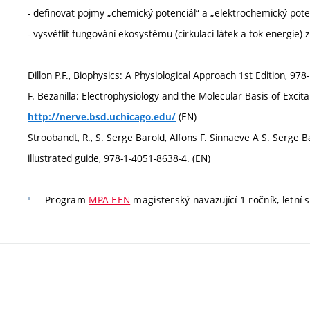
- definovat pojmy „chemický potenciál“ a „elektrochemický potenci
- vysvětlit fungování ekosystému (cirkulaci látek a tok energie
Dillon P.F., Biophysics: A Physiological Approach 1st Edition, 9
F. Bezanilla: Electrophysiology and the Molecular Basis of Excitab
(EN)
http://nerve.bsd.uchicago.edu/
Stroobandt, R., S. Serge Barold, Alfons F. Sinnaeve A S. Serge B
illustrated guide, 978-1-4051-8638-4. (EN)
Program
MPA-EEN
magisterský navazující 1 ročník, letní 