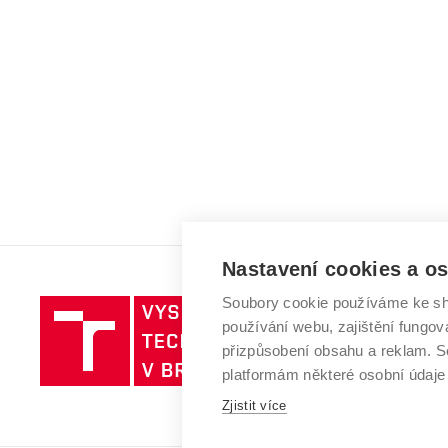
Nastavení cookies a o
Soubory cookie používáme ke sh
Vysoké
používání webu, zajištění fungová
učení
přizpůsobení obsahu a reklam.
technické
platformám některé osobní údaje
v
Zjistit více
Brně