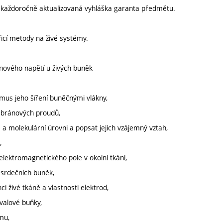
í každoročně aktualizovaná vyhláška garanta předmětu.
řicí metody na živé systémy.
ánového napětí u živých buněk
zmus jeho šíření buněčnými vlákny,
bránových proudů,
a molekulární úrovni a popsat jejich vzájemný vztah,
,
 elektromagnetického pole v okolní tkáni,
í srdečních buněk,
ci živé tkáně a vlastnosti elektrod,
svalové buňky,
ému,