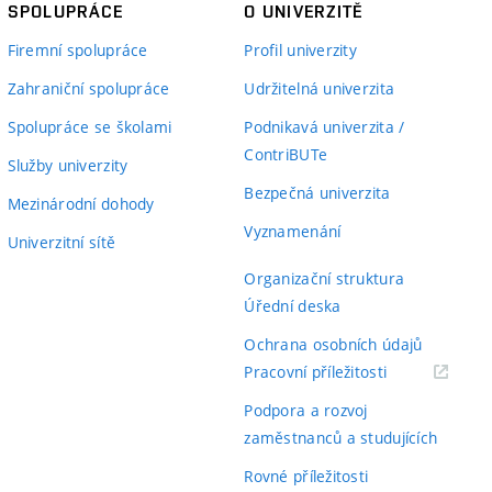
SPOLUPRÁCE
O UNIVERZITĚ
Firemní spolupráce
Profil univerzity
Zahraniční spolupráce
Udržitelná univerzita
Spolupráce se školami
Podnikavá univerzita /
ContriBUTe
Služby univerzity
Bezpečná univerzita
Mezinárodní dohody
Vyznamenání
Univerzitní sítě
Organizační struktura
Úřední deska
Ochrana osobních údajů
(externí
Pracovní příležitosti
odkaz)
Podpora a rozvoj
zaměstnanců a studujících
Rovné příležitosti