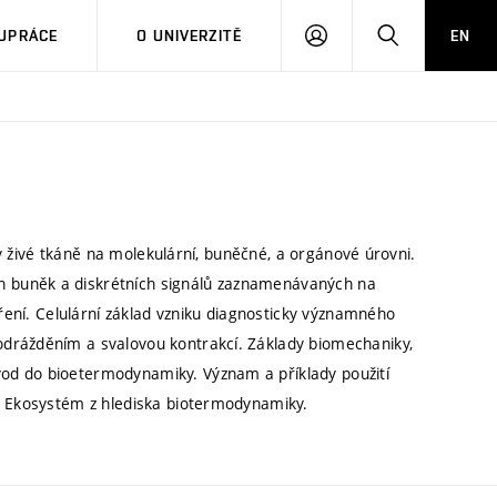
PŘIHLÁSIT
HLEDAT
UPRÁCE
O UNIVERZITĚ
EN
SE
evy živé tkáně na molekulární, buněčné, a orgánové úrovni.
 buněk a diskrétních signálů zaznamenávaných na
íření. Celulární základ vzniku diagnosticky významného
drážděním a svalovou kontrakcí. Základy biomechaniky,
od do bioetermodynamiky. Význam a příklady použití
e. Ekosystém z hlediska biotermodynamiky.