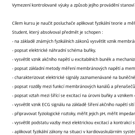
Vymezení kontrolované výuky a způsob jejího provádění stanov
Cílem kursu je naučit posluchače aplikovat fyzikální teorie a mě
Student, který absolvoval předmět je schopen :
- na základě známých fyzikálních zákonů vysvětlit vznik membr
- popsat elektrické náhradní schéma buňky,
- vysvětlit vznik akčního napětí u excitabilních buněk a mechani
- popsat základní metody měření membránových napětí a mem
- charakterizovat elektrické signály zaznamenávané na buněčné 
- popsat rozdíly mezi funkcí membránových kanálů a přenašečů
- popsat vztah mezi šířící se excitací na úrovni buňky a vznikem
- vysvětlit vznik ECG signálu na základě šíření akčního napětí sít
- připravovat fyziologické roztoky, měřit jejich pH, měřit impedan
- vysvětlit podstatu vazby mezi elektrickou excitací a kontrakcí 
- aplikovat fyzikální zákony na situaci v kardiovaskulárním syst