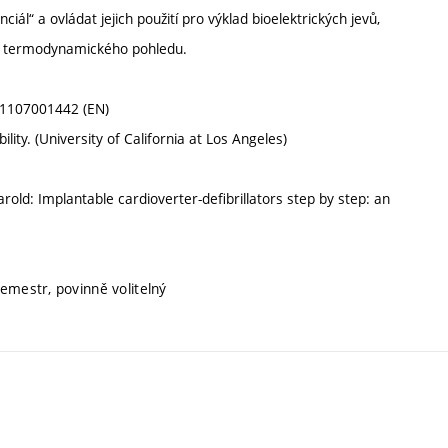
ál“ a ovládat jejich použití pro výklad bioelektrických jevů,
) z termodynamického pohledu.
78-1107001442 (EN)
ility. (University of California at Los Angeles)
arold: Implantable cardioverter-defibrillators step by step: an
semestr, povinně volitelný