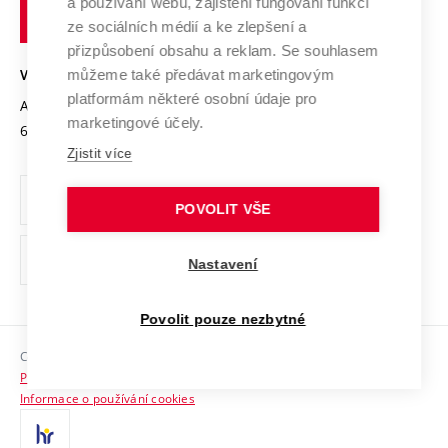
Transfer znalostí
a používání webu, zajištění fungování funkcí
technické
Podnikavá univerzita / ContriBUTe
Mezinárodní dohody
ze sociálních médií a ke zlepšení a
Open Science
v
Bezpečná univerzita
přizpůsobení obsahu a reklam. Se souhlasem
Univerzitní sítě
Brně
Projekty
můžeme také předávat marketingovým
VYSOKÉ UČENÍ TECHNICKÉ V BRNĚ
Vyznamenání
platformám některé osobní údaje pro
Projekty ze strukturálních fondů
Antonínská 548/1
www.vut.cz
marketingové účely.
Organizační struktura
602 00 Brno
vut@vutbr.cz
Specifický výzkum
Zjistit více
Úřední deska
Ochrana osobních údajů
POVOLIT VŠE
(externí
Pracovní příležitosti
Nastavení
odkaz)
Podpora a rozvoj zaměstnanců a studujících
Povolit pouze nezbytné
Rovné příležitosti
Copyright © 2026 VUT
Sociální bezpečí
Prohlášení o přístupnosti
HR Award
Informace o používání cookies
Kontakty