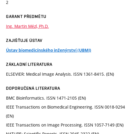
2
GARANT PŘEDMĚTU
Ing. Martin Mézl, Ph.D.
ZAJIŠŤUJE ÚSTAV
Ústav biomedicínského inženýrství (UBMI)
ZÁKLADNÍ LITERATURA
ELSEVIER: Medical Image Analysis. ISSN 1361-8415. (EN)
DOPORUČENÁ LITERATURA
BMC Bioinformatics. ISSN 1471-2105 (EN)
IEEE Transactions on Biomedical Engineering. ISSN 0018-9294
(EN)
IEEE Transactions on Image Processing. ISSN 1057-7149 (EN)
NATURE: Scientific Reports. ISSN 2045-2322 (EN)