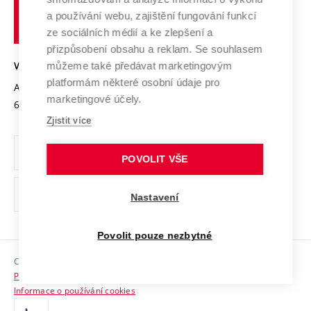
Udržitelná univerzita
učení
Služby univerzity
Transfer znalostí
a používání webu, zajištění fungování funkcí
technické
Podnikavá univerzita / ContriBUTe
Mezinárodní dohody
ze sociálních médií a ke zlepšení a
Open Science
v
Bezpečná univerzita
přizpůsobení obsahu a reklam. Se souhlasem
Univerzitní sítě
Brně
Projekty
můžeme také předávat marketingovým
VYSOKÉ UČENÍ TECHNICKÉ V BRNĚ
Vyznamenání
platformám některé osobní údaje pro
Projekty ze strukturálních fondů
Antonínská 548/1
www.vut.cz
marketingové účely.
Organizační struktura
602 00 Brno
vut@vutbr.cz
Specifický výzkum
Zjistit více
Úřední deska
Ochrana osobních údajů
POVOLIT VŠE
(externí
Pracovní příležitosti
Nastavení
odkaz)
Podpora a rozvoj zaměstnanců a studujících
Povolit pouze nezbytné
Rovné příležitosti
Copyright © 2026 VUT
Sociální bezpečí
Prohlášení o přístupnosti
HR Award
Informace o používání cookies