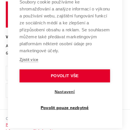
Spolupráce se školami
Soubory cookie používáme ke
Vysoké
Výzkumné infrastruktury
shromažďování a analýze informací o výkonu
Udržitelná univerzita
učení
Služby univerzity
Transfer znalostí
a používání webu, zajištění fungování funkcí
technické
Podnikavá univerzita / ContriBUTe
Mezinárodní dohody
ze sociálních médií a ke zlepšení a
Open Science
v
Bezpečná univerzita
přizpůsobení obsahu a reklam. Se souhlasem
Univerzitní sítě
Brně
Projekty
můžeme také předávat marketingovým
VYSOKÉ UČENÍ TECHNICKÉ V BRNĚ
Vyznamenání
platformám některé osobní údaje pro
Projekty ze strukturálních fondů
Antonínská 548/1
www.vut.cz
marketingové účely.
Organizační struktura
602 00 Brno
vut@vutbr.cz
Specifický výzkum
Zjistit více
Úřední deska
Ochrana osobních údajů
POVOLIT VŠE
(externí
Pracovní příležitosti
Nastavení
odkaz)
Podpora a rozvoj zaměstnanců a studujících
Povolit pouze nezbytné
Rovné příležitosti
Copyright © 2026 VUT
Sociální bezpečí
Prohlášení o přístupnosti
HR Award