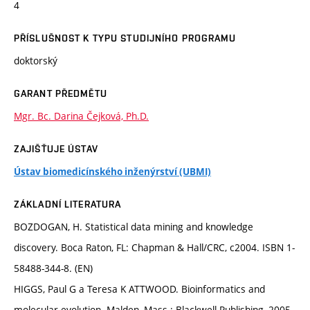
4
PŘÍSLUŠNOST K TYPU STUDIJNÍHO PROGRAMU
doktorský
GARANT PŘEDMĚTU
Mgr. Bc. Darina Čejková, Ph.D.
ZAJIŠŤUJE ÚSTAV
Ústav biomedicínského inženýrství (UBMI)
ZÁKLADNÍ LITERATURA
BOZDOGAN, H. Statistical data mining and knowledge
discovery. Boca Raton, FL: Chapman & Hall/CRC, c2004. ISBN 1-
58488-344-8. (EN)
HIGGS, Paul G a Teresa K ATTWOOD. Bioinformatics and
molecular evolution. Malden, Mass.: Blackwell Publishing, 2005.