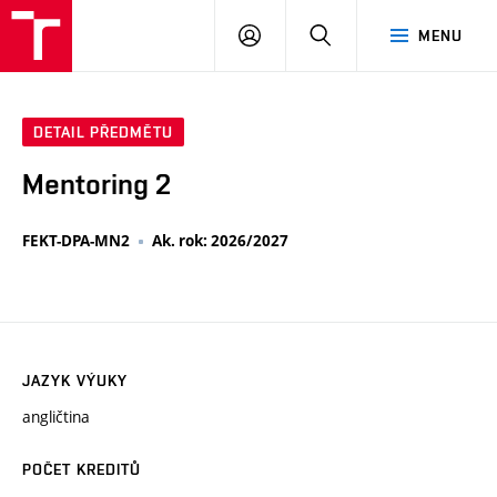
VUT
PŘIHLÁSIT
HLEDAT
MENU
SE
DETAIL PŘEDMĚTU
Mentoring 2
FEKT-DPA-MN2
Ak. rok: 2026/2027
JAZYK VÝUKY
angličtina
POČET KREDITŮ