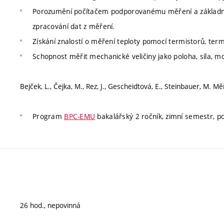
Porozumění počítačem podporovanému měření a základní
zpracování dat z měření.
Získání znalostí o měření teploty pomocí termistorů, ter
Schopnost měřit mechanické veličiny jako poloha, síla, m
Bejček, L., Čejka, M., Rez, J., Gescheidtová, E., Steinbauer, M. M
Program
BPC-EMU
bakalářský 2 ročník, zimní semestr, p
26 hod., nepovinná