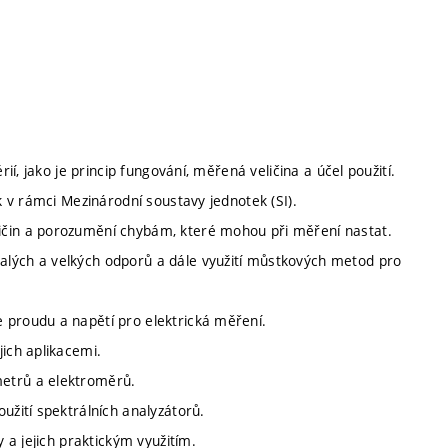
ií, jako je princip fungování, měřená veličina a účel použití.
k v rámci Mezinárodní soustavy jednotek (SI).
ičin a porozumění chybám, které mohou při měření nastat.
alých a velkých odporů a dále využití můstkových metod pro
 proudu a napětí pro elektrická měření.
jich aplikacemi.
metrů a elektroměrů.
užití spektrálních analyzátorů.
y a jejich praktickým využitím.