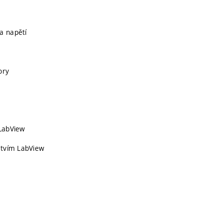
a napětí
ory
 LabView
ictvím LabView