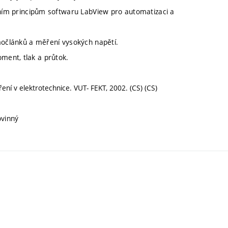
m principům softwaru LabView pro automatizaci a
močlánků a měření vysokých napětí.
oment, tlak a průtok.
ěření v elektrotechnice. VUT- FEKT, 2002. (CS) (CS)
ovinný