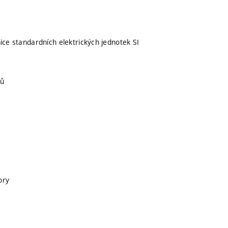
inice standardních elektrických jednotek SI
rů
ory