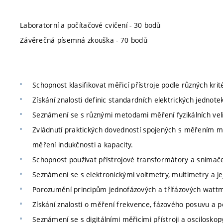
Laboratorní a počítačové cvičení - 30 bodů
Závěrečná písemná zkouška - 70 bodů
Schopnost klasifikovat měřicí přístroje podle různých kritér
Získání znalosti definic standardních elektrických jednote
Seznámení se s různými metodami měření fyzikálních vel
Zvládnutí praktických dovedností spojených s měřením m
měření indukčnosti a kapacity.
Schopnost používat přístrojové transformátory a snímače
Seznámení se s elektronickými voltmetry, multimetry a je
Porozumění principům jednofázových a třífázových watt
Získání znalosti o měření frekvence, fázového posuvu a po
Seznámení se s digitálními měřicími přístroji a osciloskop