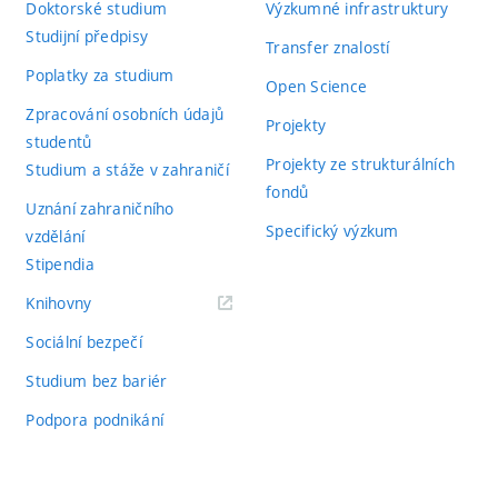
Doktorské studium
Výzkumné infrastruktury
Studijní předpisy
Transfer znalostí
Poplatky za studium
Open Science
Zpracování osobních údajů
Projekty
studentů
Projekty ze strukturálních
Studium a stáže v zahraničí
fondů
Uznání zahraničního
Specifický výzkum
vzdělání
Stipendia
(externí
Knihovny
odkaz)
Sociální bezpečí
Studium bez bariér
Podpora podnikání