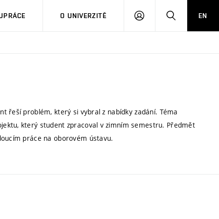
PŘIHLÁSIT
HLEDAT
UPRÁCE
O UNIVERZITĚ
EN
SE
t řeší problém, který si vybral z nabídky zadání. Téma
jektu, který student zpracoval v zimním semestru. Předmět
vedoucím práce na oborovém ústavu.