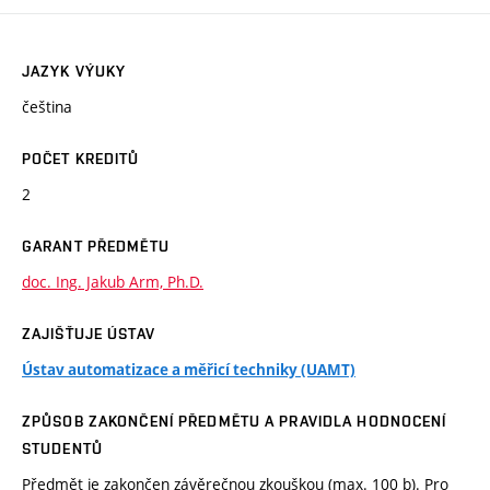
JAZYK VÝUKY
čeština
POČET KREDITŮ
2
GARANT PŘEDMĚTU
doc. Ing. Jakub Arm, Ph.D.
ZAJIŠŤUJE ÚSTAV
Ústav automatizace a měřicí techniky (UAMT)
ZPŮSOB ZAKONČENÍ PŘEDMĚTU A PRAVIDLA HODNOCENÍ
STUDENTŮ
Předmět je zakončen závěrečnou zkouškou (max. 100 b). Pro