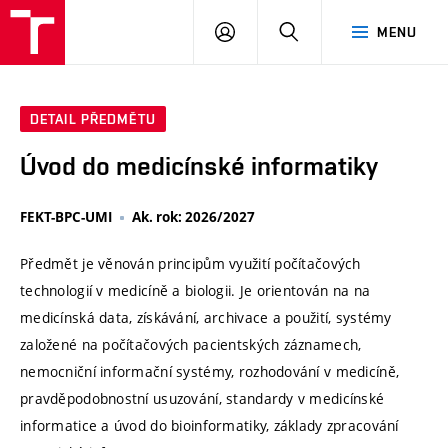
VUT
PŘIHLÁSIT
HLEDAT
MENU
SE
DETAIL PŘEDMĚTU
Úvod do medicínské informatiky
FEKT-BPC-UMI
Ak. rok: 2026/2027
Předmět je věnován principům využití počítačových
technologií v medicíně a biologii. Je orientován na na
medicínská data, získávání, archivace a použití, systémy
založené na počítačových pacientských záznamech,
nemocniční informační systémy, rozhodování v medicíně,
pravděpodobnostní usuzování, standardy v medicínské
informatice a úvod do bioinformatiky, základy zpracování