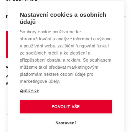
Brno
Podpora excelence
Závěrečné práce
Studium bez bariér
Zpracování osobních údajů uchazečů o studium
Firemní spolupráce
Mezinárodní vědecká rada
Nastavení cookies a osobních
O UNIVERZITĚ
Doktorské studium
Podpora podnikání
E-přihláška
údajů
Zahraniční spolupráce
Systém zajišťování kvality výzkumu
Profil univerzity
Spolupráce se školami
Soubory cookie používáme ke
Vysoké
Výzkumné infrastruktury
shromažďování a analýze informací o výkonu
Udržitelná univerzita
učení
Služby univerzity
Transfer znalostí
a používání webu, zajištění fungování funkcí
technické
Podnikavá univerzita / ContriBUTe
Mezinárodní dohody
ze sociálních médií a ke zlepšení a
Open Science
v
Bezpečná univerzita
přizpůsobení obsahu a reklam. Se souhlasem
Univerzitní sítě
Brně
Projekty
můžeme také předávat marketingovým
VYSOKÉ UČENÍ TECHNICKÉ V BRNĚ
Vyznamenání
platformám některé osobní údaje pro
Projekty ze strukturálních fondů
Antonínská 548/1
www.vut.cz
marketingové účely.
Organizační struktura
602 00 Brno
vut@vutbr.cz
Specifický výzkum
Zjistit více
Úřední deska
Ochrana osobních údajů
POVOLIT VŠE
(externí
Pracovní příležitosti
Nastavení
odkaz)
Podpora a rozvoj zaměstnanců a studujících