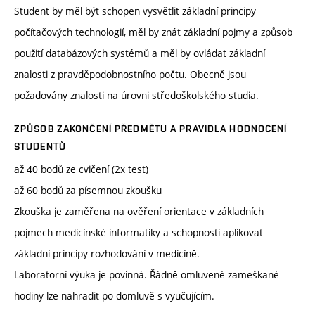
Student by měl být schopen vysvětlit základní principy
počítačových technologií, měl by znát základní pojmy a způsob
použití databázových systémů a měl by ovládat základní
znalosti z pravděpodobnostního počtu. Obecně jsou
požadovány znalosti na úrovni středoškolského studia.
ZPŮSOB ZAKONČENÍ PŘEDMĚTU A PRAVIDLA HODNOCENÍ
STUDENTŮ
až 40 bodů ze cvičení (2x test)
až 60 bodů za písemnou zkoušku
Zkouška je zaměřena na ověření orientace v základních
pojmech medicínské informatiky a schopnosti aplikovat
základní principy rozhodování v medicíně.
Laboratorní výuka je povinná. Řádně omluvené zameškané
hodiny lze nahradit po domluvě s vyučujícím.