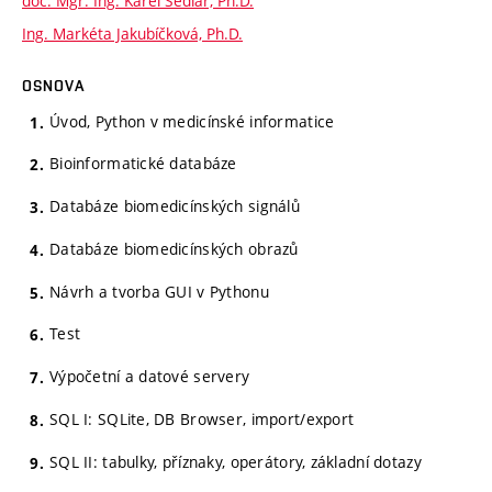
doc. Mgr. Ing. Karel Sedlář, Ph.D.
Ing. Markéta Jakubíčková, Ph.D.
OSNOVA
Úvod, Python v medicínské informatice
Bioinformatické databáze
Databáze biomedicínských signálů
Databáze biomedicínských obrazů
Návrh a tvorba GUI v Pythonu
Test
Výpočetní a datové servery
SQL I: SQLite, DB Browser, import/export
SQL II: tabulky, příznaky, operátory, základní dotazy