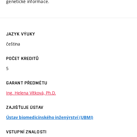
genetické informace.
JAZYK VÝUKY
čeština
POČET KREDITŮ
5
GARANT PŘEDMĚTU
Ing. Helena Vítková, Ph.D.
ZAJIŠŤUJE ÚSTAV
Ústav biomedicínského inženýrství (UBMI)
VSTUPNÍ ZNALOSTI