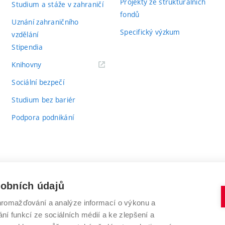
Projekty ze strukturálních
Studium a stáže v zahraničí
fondů
Uznání zahraničního
Specifický výzkum
vzdělání
Stipendia
(externí
Knihovny
odkaz)
Sociální bezpečí
Studium bez bariér
Podpora podnikání
sobních údajů
romažďování a analýze informací o výkonu a
VYSOKÉ UČENÍ TECHNICKÉ V BRNĚ
ní funkcí ze sociálních médií a ke zlepšení a
Antonínská 548/1
www.vut.cz