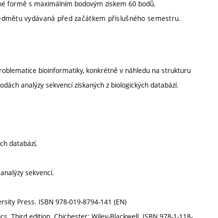
emné formě s maximálním bodovým ziskem 60 bodů.
předmětu vydávaná před začátkem příslušného semestru.
roblematice bioinformatiky, konkrétně v náhledu na strukturu
todách analýzy sekvencí získaných z biologických databází.
ch databází,
analýzy sekvencí.
versity Press. ISBN 978-019-8794-141 (EN)
s. Third edition. Chichester: Wiley-Blackwell. ISBN 978-1-118-