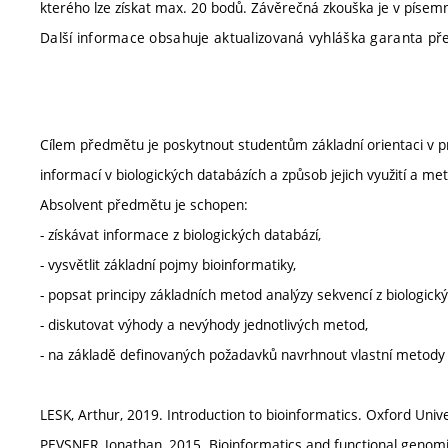
kterého lze získat max. 20 bodů. Závěrečná zkouška je v pís
Další informace obsahuje aktualizovaná vyhláška garanta 
Cílem předmětu je poskytnout studentům základní orientaci v p
informací v biologických databázích a způsob jejich využití a me
Absolvent předmětu je schopen:
- získávat informace z biologických databází,
- vysvětlit základní pojmy bioinformatiky,
- popsat principy základních metod analýzy sekvencí z biologický
- diskutovat výhody a nevýhody jednotlivých metod,
- na základě definovaných požadavků navrhnout vlastní metody 
LESK, Arthur, 2019. Introduction to bioinformatics. Oxford Uni
PEVSNER, Jonathan, 2015. Bioinformatics and functional genomic