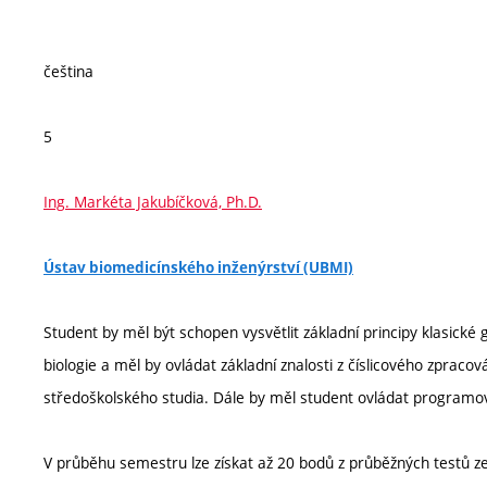
čeština
5
Ing. Markéta Jakubíčková, Ph.D.
Ústav biomedicínského inženýrství (UBMI)
Student by měl být schopen vysvětlit základní principy klasické
biologie a měl by ovládat základní znalosti z číslicového zpraco
středoškolského studia. Dále by měl student ovládat programov
V průběhu semestru lze získat až 20 bodů z průběžných testů ze 