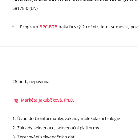
58178-0 (EN)
Program
BPC-BTB
bakalářský 2 ročník, letní semestr, povi
26 hod., nepovinná
Ing. Markéta Jakubíčková, Ph.D.
1. Úvod do bioinformatiky, základy molekulární biologie
2. Základy sekvenace, sekvenační platformy
3. Zpracování sekvenačních dat