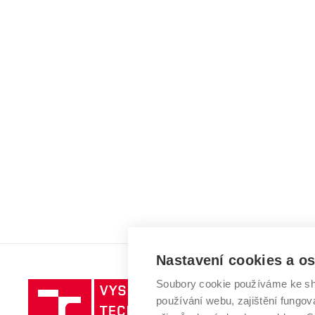
Nastavení cookies a o
Soubory cookie používáme ke sh
Vysoké
používání webu, zajištění fungová
učení