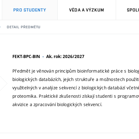
PRO STUDENTY
VĚDA A VÝZKUM
SPOL
DETAIL PŘEDMĚTU
FEKT-BPC-BIN
Ak. rok: 2026/2027
Předmět je věnován principům bioinformatické práce s biolog
biologických databázích, jejich struktuře a možnostech použ
využitelných v analýze sekvencí z biologických databází vč
proteomika. Praktické zkušenosti získají studenti s program
akvizice a zpracování biologických sekvencí.