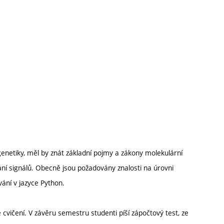
 genetiky, měl by znát základní pojmy a zákony molekulární
vání signálů. Obecně jsou požadovány znalosti na úrovni
ání v jazyce Python.
cvičení. V závěru semestru studenti píší zápočtový test, ze