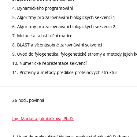
4. Dynamického programování
5. Algoritmy pro zarovnávání biologických sekvencí 1
6. Algoritmy pro zarovnávání biologických sekvencí 2
7. Mutace a substituční matice
8. BLAST a vícenásobné zarovnávání sekvencí
9. Úvod do fylogenetika, fylogenetické stromy a metody jejich 
10. Numerické reprezentace sekvencí
11. Proteiny a metody predikce proteinových struktur
26 hod., povinná
Ing. Markéta Jakubíčková, Ph.D.
1. Úvod do molekulární biologie, opakování základů Pythonu