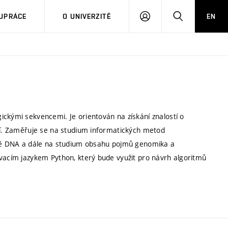
PŘIHLÁSIT
HLEDAT
UPRÁCE
O UNIVERZITĚ
EN
SE
ickými sekvencemi. Je orientován na získání znalostí o
ití. Zaměřuje se na studium informatických metod
etně DNA a dále na studium obsahu pojmů genomika a
ovacím jazykem Python, který bude využit pro návrh algoritmů