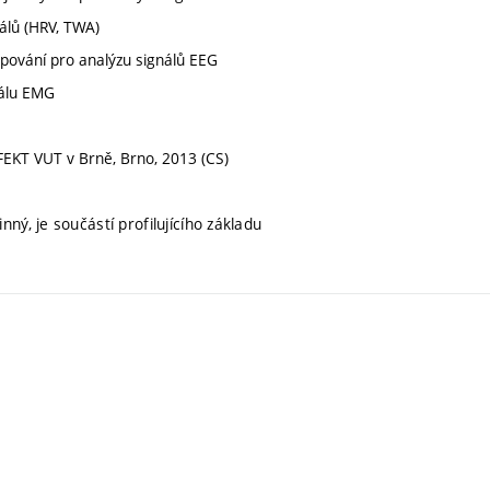
nálů (HRV, TWA)
apování pro analýzu signálů EEG
nálu EMG
a FEKT VUT v Brně, Brno, 2013 (CS)
nný, je součástí profilujícího základu