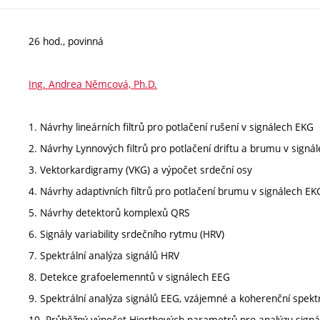
26 hod., povinná
Ing. Andrea Němcová, Ph.D.
1. Návrhy lineárních filtrů pro potlačení rušení v signálech EKG
2. Návrhy Lynnových filtrů pro potlačení driftu a brumu v signá
3. Vektorkardigramy (VKG) a výpočet srdeční osy
4. Návrhy adaptivních filtrů pro potlačení brumu v signálech EK
5. Návrhy detektorů komplexů QRS
6. Signály variability srdečního rytmu (HRV)
7. Spektrální analýza signálů HRV
8. Detekce grafoelemenntů v signálech EEG
9. Spektrální analýza signálů EEG, vzájemné a koherenční spek
10. Průběžný výpočet Hjorthových parametrů pro analýzu sign