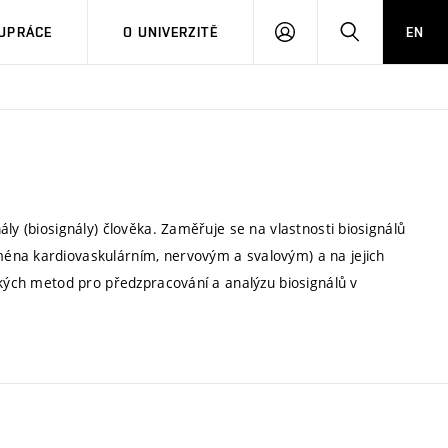
PŘIHLÁSIT
HLEDAT
UPRÁCE
O UNIVERZITĚ
EN
SE
ly (biosignály) člověka. Zaměřuje se na vlastnosti biosignálů
éna kardiovaskulárním, nervovým a svalovým) a na jejich
ckých metod pro předzpracování a analýzu biosignálů v