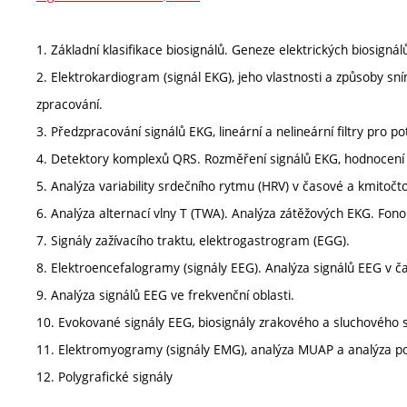
1. Základní klasifikace biosignálů. Geneze elektrických biosignálů
2. Elektrokardiogram (signál EKG), jeho vlastnosti a způsoby sn
zpracování.
3. Předzpracování signálů EKG, lineární a nelineární filtry pro po
4. Detektory komplexů QRS. Rozměření signálů EKG, hodnocení 
5. Analýza variability srdečního rytmu (HRV) v časové a kmitočto
6. Analýza alternací vlny T (TWA). Analýza zátěžových EKG. Fono
7. Signály zažívacího traktu, elektrogastrogram (EGG).
8. Elektroencefalogramy (signály EEG). Analýza signálů EEG v ča
9. Analýza signálů EEG ve frekvenční oblasti.
10. Evokované signály EEG, biosignály zrakového a sluchového
11. Elektromyogramy (signály EMG), analýza MUAP a analýza p
12. Polygrafické signály