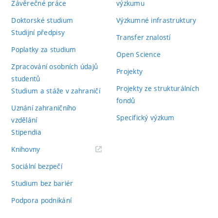
Závěrečné práce
výzkumu
Doktorské studium
Výzkumné infrastruktury
Studijní předpisy
Transfer znalostí
Poplatky za studium
Open Science
Zpracování osobních údajů
Projekty
studentů
Projekty ze strukturálních
Studium a stáže v zahraničí
fondů
Uznání zahraničního
Specifický výzkum
vzdělání
Stipendia
(externí
Knihovny
odkaz)
Sociální bezpečí
Studium bez bariér
Podpora podnikání