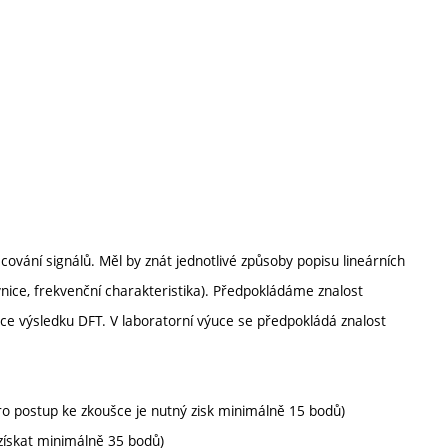
cování signálů. Měl by znát jednotlivé způsoby popisu lineárních
ovnice, frekvenční charakteristika). Předpokládáme znalost
ce výsledku DFT. V laboratorní výuce se předpokládá znalost
pro postup ke zkoušce je nutný zisk minimálně 15 bodů)
získat minimálně 35 bodů)