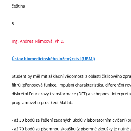
čeština
5
Ing. Andrea Němcová, Ph.D.
Ústav biomedicínského inženýrství (UBMI)
Student by měl mít základní vědomosti z oblasti číslicového zpra
filtrů (přenosová funkce, impulsní charakteristika, diferenční r
diskrétní Fourierovy transformace (DFT) a schopnost interpreta
programového prostředí Matlab.
- až 30 bodů za řešení zadaných úkolů v laboratorním cvičení (
- až 70 bodů za písemnou zkoušku (z písemné zkoušky je nutné 