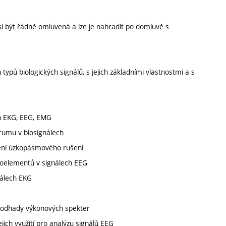
í být řádně omluvená a lze je nahradit po domluvě s
ypů biologických signálů, s jejich základními vlastnostmi a s
ch EKG, EEG, EMG
 brumu v biosignálech
ačení úzkopásmového rušení
afoelementů v signálech EEG
nálech EKG
o odhady výkonových spekter
ich využití pro analýzu signálů EEG