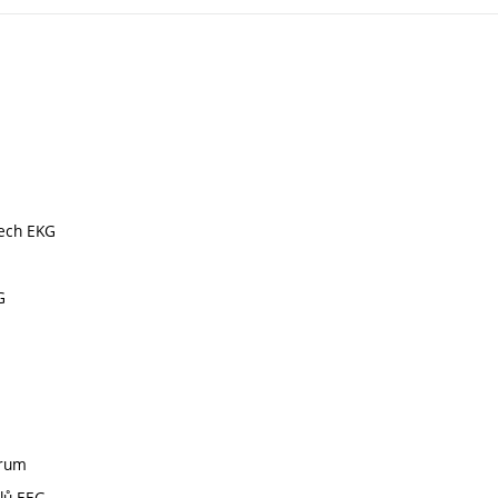
lech EKG
G
trum
álů EEG