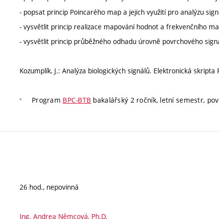
- popsat princip Poincarého map a jejich využití pro analýzu sig
- vysvětlit princip realizace mapování hodnot a frekvenčního m
- vysvětlit princip průběžného odhadu úrovně povrchového sig
Kozumplík, J.: Analýza biologických signálů. Elektronická skript
Program
BPC-BTB
bakalářský 2 ročník, letní semestr, povi
26 hod., nepovinná
Ing. Andrea Němcová, Ph.D.