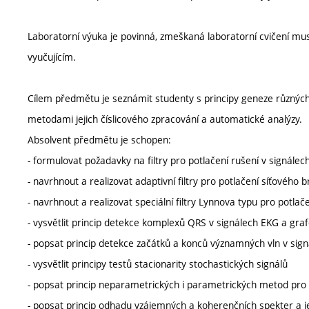
Laboratorní výuka je povinná, zmeškaná laboratorní cvičení mus
vyučujícím.
Cílem předmětu je seznámit studenty s principy geneze různých t
metodami jejich číslicového zpracování a automatické analýzy.
Absolvent předmětu je schopen:
- formulovat požadavky na filtry pro potlačení rušení v signále
- navrhnout a realizovat adaptivní filtry pro potlačení síťového
- navrhnout a realizovat speciální filtry Lynnova typu pro potl
- vysvětlit princip detekce komplexů QRS v signálech EKG a gr
- popsat princip detekce začátků a konců významných vln v sig
- vysvětlit principy testů stacionarity stochastických signálů
- popsat princip neparametrických i parametrických metod pr
- popsat princip odhadu vzájemných a koherenčních spekter a jej