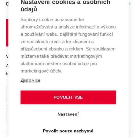
Mezinárodní vědecká rada
Nastavení cookies a osobních
O UNIVERZITĚ
Doktorské studium
Podpora podnikání
E-přihláška
údajů
Zahraniční spolupráce
Systém zajišťování kvality výzkumu
Profil univerzity
Spolupráce se školami
Soubory cookie používáme ke
Vysoké
Výzkumné infrastruktury
shromažďování a analýze informací o výkonu
Udržitelná univerzita
učení
Služby univerzity
Transfer znalostí
a používání webu, zajištění fungování funkcí
technické
Podnikavá univerzita / ContriBUTe
Mezinárodní dohody
ze sociálních médií a ke zlepšení a
Open Science
v
Bezpečná univerzita
přizpůsobení obsahu a reklam. Se souhlasem
Univerzitní sítě
Brně
Projekty
můžeme také předávat marketingovým
VYSOKÉ UČENÍ TECHNICKÉ V BRNĚ
Vyznamenání
platformám některé osobní údaje pro
Projekty ze strukturálních fondů
Antonínská 548/1
www.vut.cz
marketingové účely.
Organizační struktura
602 00 Brno
vut@vutbr.cz
Specifický výzkum
Zjistit více
Úřední deska
Ochrana osobních údajů
POVOLIT VŠE
(externí
Pracovní příležitosti
Nastavení
odkaz)
Podpora a rozvoj zaměstnanců a studujících
Povolit pouze nezbytné
Rovné příležitosti