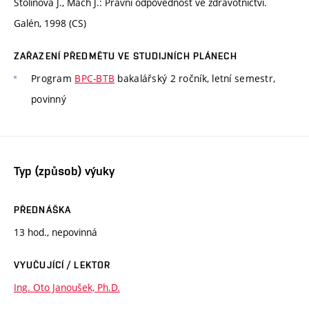
Stolinová J., Mach J.: Právní odpovědnost ve zdravotnictví.
Galén, 1998 (CS)
ZAŘAZENÍ PŘEDMĚTU VE STUDIJNÍCH PLÁNECH
Program
BPC-BTB
bakalářský 2 ročník, letní semestr,
povinný
Typ (způsob) výuky
PŘEDNÁŠKA
13 hod., nepovinná
VYUČUJÍCÍ / LEKTOR
Ing. Oto Janoušek, Ph.D.