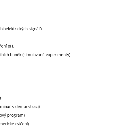
bioelektrických signálů
ření pH.
lních buněk (simulované experimenty)
)
minář s demonstrací)
ačový program)
erické cvičení)