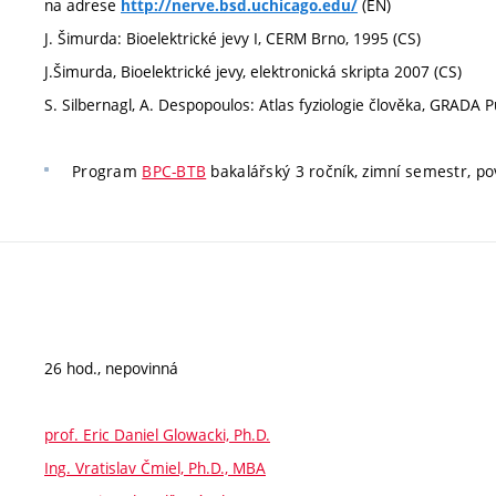
na adrese
(EN)
http://nerve.bsd.uchicago.edu/
J. Šimurda: Bioelektrické jevy I, CERM Brno, 1995 (CS)
J.Šimurda, Bioelektrické jevy, elektronická skripta 2007 (CS)
S. Silbernagl, A. Despopoulos: Atlas fyziologie člověka, GRADA P
Program
BPC-BTB
bakalářský 3 ročník, zimní semestr, povi
26 hod., nepovinná
prof. Eric Daniel Glowacki, Ph.D.
Ing. Vratislav Čmiel, Ph.D., MBA