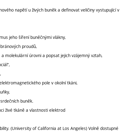
ového napětí u živých buněk a definovat veličiny vystupující v
zmus jeho šíření buněčnými vlákny,
bránových proudů,
a molekulární úrovni a popsat jejich vzájemný vztah,
iál“,
,
 elektromagnetického pole v okolní tkáni,
buňky,
í srdečních buněk.
ci živé tkáně a vlastnosti elektrod
bility. (University of California at Los Angeles) Volně dostupné