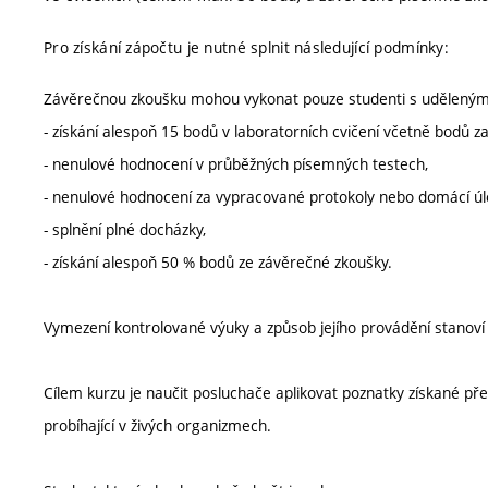
Pro získání zápočtu je nutné splnit následující podmínky:
Závěrečnou zkoušku mohou vykonat pouze studenti s udělený
- získání alespoň 15 bodů v laboratorních cvičení včetně bodů 
- nenulové hodnocení v průběžných písemných testech,
- nenulové hodnocení za vypracované protokoly nebo domácí úl
- splnění plné docházky,
- získání alespoň 50 % bodů ze závěrečné zkoušky.
Vymezení kontrolované výuky a způsob jejího provádění stanov
Cílem kurzu je naučit posluchače aplikovat poznatky získané př
probíhající v živých organizmech.