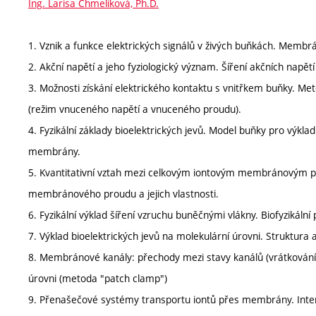
Ing. Larisa Chmelíková, Ph.D.
1. Vznik a funkce elektrických signálů v živých buňkách. Membr
2. Akční napětí a jeho fyziologický význam. Šíření akčních napět
3. Možnosti získání elektrického kontaktu s vnitřkem buňky
(režim vnuceného napětí a vnuceného proudu).
4. Fyzikální základy bioelektrických jevů. Model buňky pro výkl
membrány.
5. Kvantitativní vztah mezi celkovým iontovým membránovým p
membránového proudu a jejich vlastnosti.
6. Fyzikální výklad šíření vzruchu buněčnými vlákny. Biofyzikální
7. Výklad bioelektrických jevů na molekulární úrovni. Struktura
8. Membránové kanály: přechody mezi stavy kanálů (vrátkován
úrovni (metoda "patch clamp")
9. Přenašečové systémy transportu iontů přes membrány. Inter