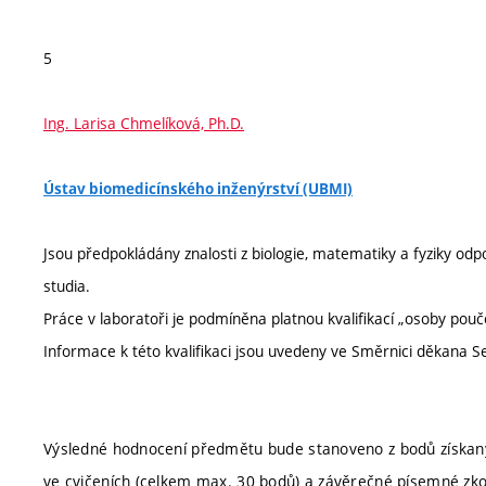
5
Ing. Larisa Chmelíková, Ph.D.
Ústav biomedicínského inženýrství (UBMI)
Jsou předpokládány znalosti z biologie, matematiky a fyziky 
studia.
Práce v laboratoři je podmíněna platnou kvalifikací „osoby pouč
Informace k této kvalifikaci jsou uvedeny ve Směrnici děkana 
Výsledné hodnocení předmětu bude stanoveno z bodů získanýc
ve cvičeních (celkem max. 30 bodů) a závěrečné písemné z