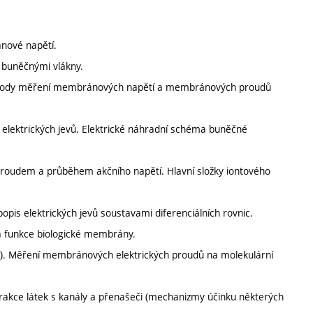
ánové napětí.
í buněčnými vlákny.
. Metody měření membránových napětí a membránových proudů
ad elektrických jevů. Elektrické náhradní schéma buněčné
roudem a průběhem akčního napětí. Hlavní složky iontového
 popis elektrických jevů soustavami diferenciálních rovnic.
 a funkce biologické membrány.
í). Měření membránových elektrických proudů na molekulární
akce látek s kanály a přenašeči (mechanizmy účinku některých