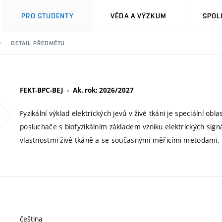
PRO STUDENTY
VĚDA A VÝZKUM
SPOL
DETAIL PŘEDMĚTU
FEKT-BPC-BEJ
Ak. rok: 2026/2027
Fyzikální výklad elektrických jevů v živé tkáni je speciální ob
posluchače s biofyzikálním základem vzniku elektrických signá
vlastnostmi živé tkáně a se současnými měřicími metodami.
čeština