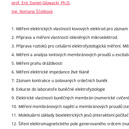
prof. Eric Daniel Glowacki, Ph.D.
Ing. Romana Ščotková
1. Měření elektrických vlastností kovových elektrod pro záznam 
2. Příprava a měření vlastností skleněných mikroelektrod.
3. Příprava roztoků pro celulární elektrofyziologická měření. Mě
4. Měření a analýza iontových membránových proudů u excitabi
5. Měření prahu dráždivosti
6. Měření elektrické impedance živé tkáně
7. Záznam kontrakce u izolovaných srdečních buněk
8. Exkurze do laboratoře buněčné elektrofyziologie
9. Elektrické vlastnosti buněčných membrán (numerické cvičení
10. Měření membránových napětí a membránových proudů (se
11. Molekulární základy bioelektrických jevů (interaktivní počít
12. Šíření elektromagnetického pole generovaného srdcem (num