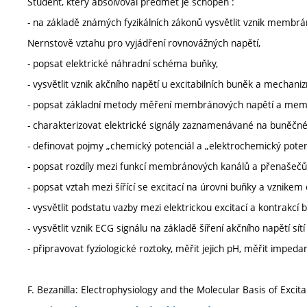
Student, který absolvoval předmět je schopen :
- na základě známých fyzikálních zákonů vysvětlit vznik membrán
Nernstově vztahu pro vyjádření rovnovážných napětí,
- popsat elektrické náhradní schéma buňky,
- vysvětlit vznik akčního napětí u excitabilních buněk a mechani
- popsat základní metody měření membránových napětí a mem
- charakterizovat elektrické signály zaznamenávané na buněčné 
- definovat pojmy „chemický potenciál a „elektrochemický potenc
- popsat rozdíly mezi funkcí membránových kanálů a přenašečů
- popsat vztah mezi šířící se excitací na úrovni buňky a vznikem
- vysvětlit podstatu vazby mezi elektrickou excitací a kontrakcí 
- vysvětlit vznik ECG signálu na základě šíření akčního napětí sít
- připravovat fyziologické roztoky, měřit jejich pH, měřit impedan
F. Bezanilla: Electrophysiology and the Molecular Basis of Excita