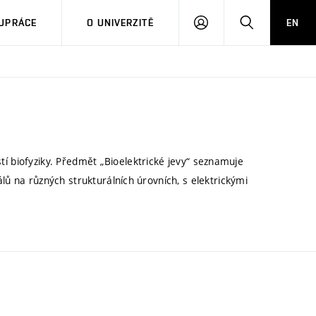
PŘIHLÁSIT
HLEDAT
UPRÁCE
O UNIVERZITĚ
EN
SE
lastí biofyziky. Předmět „Bioelektrické jevy“ seznamuje
lů na různých strukturálních úrovních, s elektrickými