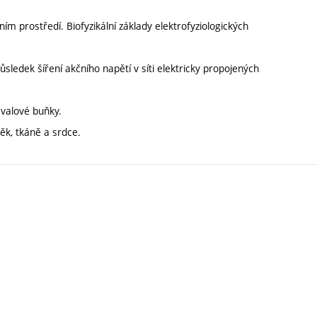
ím prostředí. Biofyzikální základy elektrofyziologických
sledek šíření akčního napětí v síti elektricky propojených
svalové buňky.
k, tkáně a srdce.