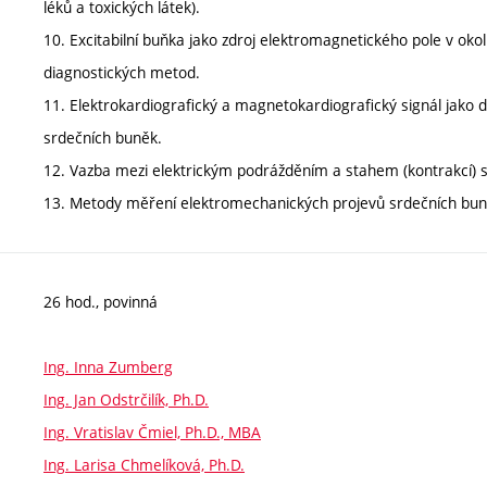
léků a toxických látek).
10. Excitabilní buňka jako zdroj elektromagnetického pole v okoln
diagnostických metod.
11. Elektrokardiografický a magnetokardiografický signál jako dů
srdečních buněk.
12. Vazba mezi elektrickým podrážděním a stahem (kontrakcí) 
13. Metody měření elektromechanických projevů srdečních buně
26 hod., povinná
Ing. Inna Zumberg
Ing. Jan Odstrčilík, Ph.D.
Ing. Vratislav Čmiel, Ph.D., MBA
Ing. Larisa Chmelíková, Ph.D.