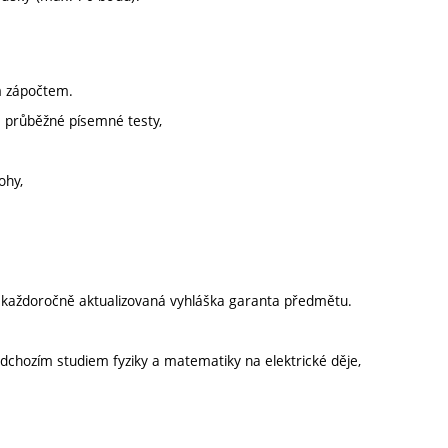
m zápočtem.
za průběžné písemné testy,
ohy,
í každoročně aktualizovaná vyhláška garanta předmětu.
edchozím studiem fyziky a matematiky na elektrické děje,