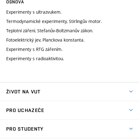
OSNOVA
Experimenty s ultrazvukem.
Termodynamické experimenty, Stirlingův motor.
Teplotní záření, Stefanův-Boltzmanův zákon.
Fotoelektrický jev, Planckova konstanta.
Experimenty s RTG zářením.
Experimenty s radioaktivitou.
ŽIVOT NA VUT
Atmosféra VUT
PRO UCHAZEČE
Prostory školy
Proč na VUT
Koleje
PRO STUDENTY
Studijní programy
Stravování