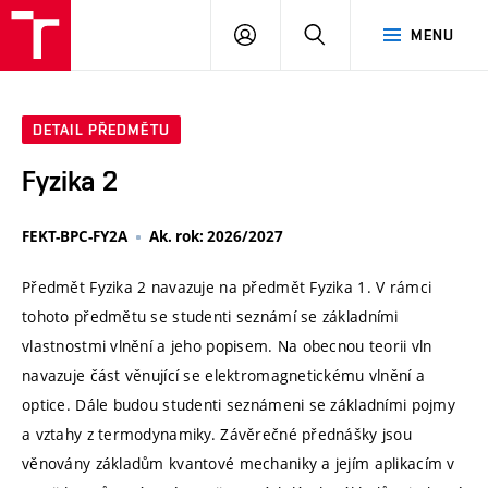
VUT
PŘIHLÁSIT
HLEDAT
MENU
SE
DETAIL PŘEDMĚTU
Fyzika 2
FEKT-BPC-FY2A
Ak. rok: 2026/2027
Předmět Fyzika 2 navazuje na předmět Fyzika 1. V rámci
tohoto předmětu se studenti seznámí se základními
vlastnostmi vlnění a jeho popisem. Na obecnou teorii vln
navazuje část věnující se elektromagnetickému vlnění a
optice. Dále budou studenti seznámeni se základními pojmy
a vztahy z termodynamiky. Závěrečné přednášky jsou
věnovány základům kvantové mechaniky a jejím aplikacím v