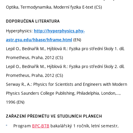
Optika, Termodynamika, Moderní fyzika E-text (CS)
DOPORUČENÁ LITERATURA
Hyperphysics:
http://hyperphysics.phy-
(EN)
astr.gsu.edu/hbase/hframe.html
Lepil O., Bednařík M., Hýblová R.: Fyzika pro střední školy 1. díl,
Prometheus, Praha, 2012 (CS)
Lepil O., Bednařík M., Hýblová R.: Fyzika pro střední školy 2. díl,
Prometheus, Praha, 2012 (CS)
Serway R., A.: Physics for Scientists and Engineers with Modern
Physics Saunders College Publishing, Philadelphia, London,...,
1996 (EN)
ZAŘAZENÍ PŘEDMĚTU VE STUDIJNÍCH PLÁNECH
Program
BPC-BTB
bakalářský 1 ročník, letní semestr,