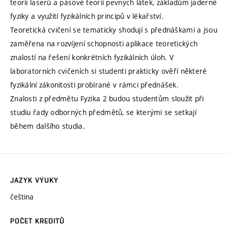
teorii laserů a pásové teorii pevných látek, základům jaderné
fyziky a využití fyzikálních principů v lékařství.
Teoretická cvičení se tematicky shodují s přednáškami a jsou
zaměřena na rozvíjení schopnosti aplikace teoretických
znalostí na řešení konkrétních fyzikálních úloh. V
laboratorních cvičeních si studenti prakticky ověří některé
fyzikální zákonitosti probírané v rámci přednášek.
Znalosti z předmětu Fyzika 2 budou studentům sloužit při
studiu řady odborných předmětů, se kterými se setkají
během dalšího studia.
JAZYK VÝUKY
čeština
POČET KREDITŮ