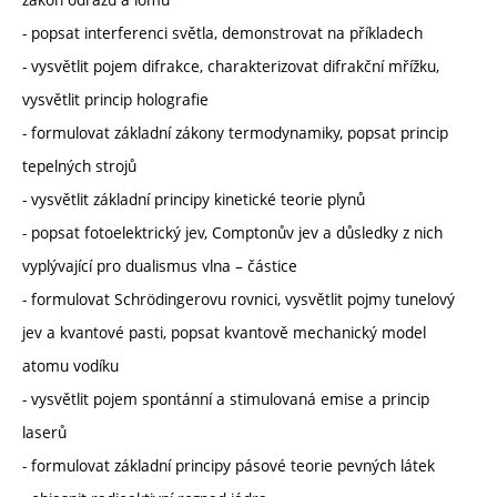
- popsat interferenci světla, demonstrovat na příkladech
- vysvětlit pojem difrakce, charakterizovat difrakční mřížku,
vysvětlit princip holografie
- formulovat základní zákony termodynamiky, popsat princip
tepelných strojů
- vysvětlit základní principy kinetické teorie plynů
- popsat fotoelektrický jev, Comptonův jev a důsledky z nich
vyplývající pro dualismus vlna – částice
- formulovat Schrödingerovu rovnici, vysvětlit pojmy tunelový
jev a kvantové pasti, popsat kvantově mechanický model
atomu vodíku
- vysvětlit pojem spontánní a stimulovaná emise a princip
laserů
- formulovat základní principy pásové teorie pevných látek