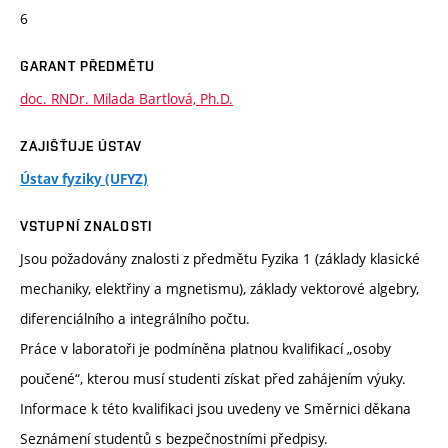
6
GARANT PŘEDMĚTU
doc. RNDr. Milada Bartlová, Ph.D.
ZAJIŠŤUJE ÚSTAV
Ústav fyziky (UFYZ)
VSTUPNÍ ZNALOSTI
Jsou požadovány znalosti z předmětu Fyzika 1 (základy klasické
mechaniky, elektřiny a mgnetismu), základy vektorové algebry,
diferenciálního a integrálního počtu.
Práce v laboratoři je podmíněna platnou kvalifikací „osoby
poučené“, kterou musí studenti získat před zahájením výuky.
Informace k této kvalifikaci jsou uvedeny ve Směrnici děkana
Seznámení studentů s bezpečnostními předpisy.