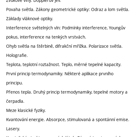
Zvukové vlny. Dopplerův jev.
Povaha světla. Zákony geometrické optiky: Odraz a lom světla.
Základy vláknové optiky.
Interference světelných vln: Podmínky interference, Youngův
pokus, interference na tenkých vrstvách.
Ohyb světla na štěrbině, difrakční mřížka. Polarizace světla.
Holografie.
Teplota, teplotní roztažnost. Teplo, měrné tepelné kapacity.
První princip termodynamiky. Některé aplikace prvního
principu.
Přenos tepla. Druhý princip termodynamiky, tepelné motory a
čerpadla.
Meze klasické fyziky.
Kvantování energie. Absorpce, stimulovaná a spontánní emise.
Lasery.