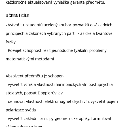
každoročně aktualizovaná vyhláška garanta předmětu.
UČEBNÍ CÍLE
- Vytvořit u studentů ucelený soubor poznatků o základních
principech a zákonech vybraných partií klasické a kvantové
fyziky
- Rozvíjet schopnost řešit jednoduché fyzikální problémy
matematickými metodami
Absolvent předmětu je schopen:
- vysvětlit vznik a vlastnosti harmonických vln postupných a
stojatých, popsat Dopplerův jev
- definovat vlastnosti elektromagnetických vln, vysvětlit pojem
polarizace světla
- vysvětlit základní principy geometrické optiky, formulovat
zákon odrazu a lomu