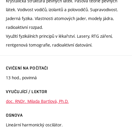
Krystalická struktura pevných látek. Pásová teorie pevných
látek. Vodivost vodičů, izolantů a polovodičů. Supravodivost.
Jaderná fyzika. Vlastnosti atomových jader, modely jádra,
radioaktivní rozpad.
Využití fyzikálních principů v lékařství. Lasery, RTG záření,
rentgenová tomografie, radioaktivní datování.
CVIČENÍ NA POČÍTAČI
13 hod., povinná
VYUČUJÍCÍ / LEKTOR
doc. RNDr. Milada Bartlová, Ph.D.
OSNOVA
Lineární harmonický oscilátor.