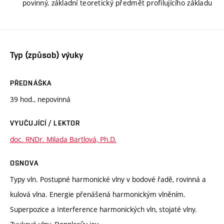
povinný, základní teoretický předmět profilujícího základu
Typ (způsob) výuky
PŘEDNÁŠKA
39 hod., nepovinná
VYUČUJÍCÍ / LEKTOR
doc. RNDr. Milada Bartlová, Ph.D.
OSNOVA
Typy vln. Postupné harmonické vlny v bodové řadě, rovinná a
kulová vlna. Energie přenášená harmonickým vlněním.
Superpozice a Interference harmonických vln, stojaté vlny.