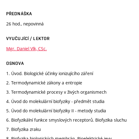
PŘEDNÁŠKA
26 hod., nepovinná
VYUČUJÍCÍ / LEKTOR
Mgr. Daniel Vlk, CSc.
OSNOVA
1. Úvod. Biologické účinky ionizujícího záření
2. Termodynamické zákony a entropie
3. Termodynamické procesy v živých organismech
4. Úvod do molekulární biofyziky - předmět studia
5. Úvod do molekulární biofyziky II - metody studia
6. Biofyzikální funkce smyslových receptorů. Biofyzika sluchu
7. Biofyzika zraku
8. Biofyzika biologických membrán. Bioelektrické jevy