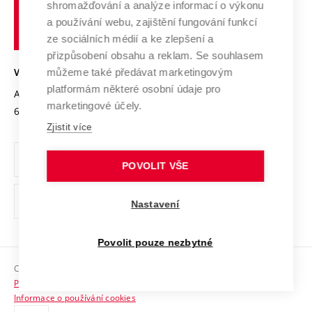
shromažďování a analýze informací o výkonu
Udržitelná univerzita
učení
Služby univerzity
Transfer znalostí
a používání webu, zajištění fungování funkcí
technické
Podnikavá univerzita / ContriBUTe
Mezinárodní dohody
ze sociálních médií a ke zlepšení a
Open Science
v
Bezpečná univerzita
přizpůsobení obsahu a reklam. Se souhlasem
Univerzitní sítě
Brně
Projekty
můžeme také předávat marketingovým
VYSOKÉ UČENÍ TECHNICKÉ V BRNĚ
Vyznamenání
platformám některé osobní údaje pro
Projekty ze strukturálních fondů
Antonínská 548/1
www.vut.cz
marketingové účely.
Organizační struktura
602 00 Brno
vut@vutbr.cz
Specifický výzkum
Zjistit více
Úřední deska
Ochrana osobních údajů
POVOLIT VŠE
(externí
Pracovní příležitosti
Nastavení
odkaz)
Podpora a rozvoj zaměstnanců a studujících
Povolit pouze nezbytné
Rovné příležitosti
Copyright © 2026 VUT
Sociální bezpečí
Prohlášení o přístupnosti
HR Award
Informace o používání cookies