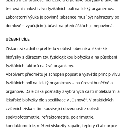
testování znalostí vlivu fyzikálních polí na lidský organizmus.
Laboratorní výuka je povinná (absence musí být nahrazeny po
domluvě s vyučujícím), účast na přednáškách je nepovinná.
UČEBNÍ CÍLE
Získání základního přehledu v oblasti obecné a lékařské
biofyziky s důrazem tzv. fyziologickou biofyziku a na působení
fyzikálních faktorů na živé organismy.
Absolvent předmětu je schopen popsat a vysvětlit princip vlivu
fyzikálních polí na lidský organizmus – na úrovni buněčné a
orgánové. Dále získá poznatky z vybraných částí molekulární a
lékařské biofyziky dle specifikace v „Osnově“. V praktických
cvičeních získá s tím související dovednosti z oblasti
spektrofotometrie, refraktometrie, polarimetrie,
konduktometrie, měření viskozity kapalin, teploty či absorpce