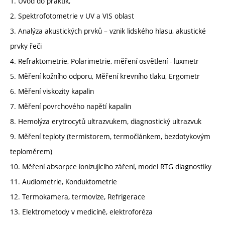
1. Úvod do praktik,
2. Spektrofotometrie v UV a VIS oblast
3. Analýza akustických prvků – vznik lidského hlasu, akustické
prvky řeči
4. Refraktometrie, Polarimetrie, měření osvětlení - luxmetr
5. Měření kožního odporu, Měření krevního tlaku, Ergometr
6. Měření viskozity kapalin
7. Měření povrchového napětí kapalin
8. Hemolýza erytrocytů ultrazvukem, diagnostický ultrazvuk
9. Měření teploty (termistorem, termočlánkem, bezdotykovým
teploměrem)
10. Měření absorpce ionizujícího záření, model RTG diagnostiky
11. Audiometrie, Konduktometrie
12. Termokamera, termovize, Refrigerace
13. Elektrometody v medicíně, elektroforéza