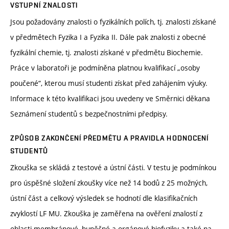
VSTUPNÍ ZNALOSTI
Jsou požadovány znalosti o fyzikálních polích, tj. znalosti získané
v předmětech Fyzika I a Fyzika II. Dále pak znalosti z obecné
fyzikální chemie, tj. znalosti získané v předmětu Biochemie.
Práce v laboratoři je podmíněna platnou kvalifikací „osoby
poučené“, kterou musí studenti získat před zahájením výuky.
Informace k této kvalifikaci jsou uvedeny ve Směrnici děkana
Seznámení studentů s bezpečnostními předpisy.
ZPŮSOB ZAKONČENÍ PŘEDMĚTU A PRAVIDLA HODNOCENÍ
STUDENTŮ
Zkouška se skládá z testové a ústní části. V testu je podmínkou
pro úspěšné složení zkoušky více než 14 bodů z 25 možných,
ústní část a celkový výsledek se hodnotí dle klasifikačních
zvyklostí LF MU. Zkouška je zaměřena na ověření znalostí z
oblasti membránové, buněčné a orgánové biofyziky a také na