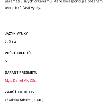
parametrů živých organismů, které korespondují s obsahem
teoretické části výuky.
JAZYK VÝUKY
čeština
POČET KREDITŮ
6
GARANT PŘEDMĚTU
Mgr. Daniel Vlk, CSc.
ZAJIŠŤUJE ÚSTAV
Lékařská fakulta (LF MU)