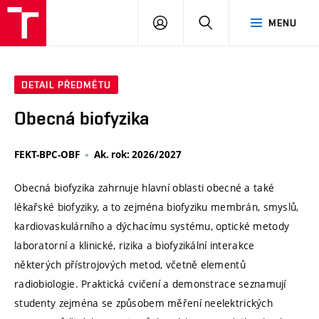
VUT
PŘIHLÁSIT
HLEDAT
MENU
SE
DETAIL PŘEDMĚTU
Obecná biofyzika
FEKT-BPC-OBF
Ak. rok: 2026/2027
Obecná biofyzika zahrnuje hlavní oblasti obecné a také
lékařské biofyziky, a to zejména biofyziku membrán, smyslů,
kardiovaskulárního a dýchacímu systému, optické metody
laboratorní a klinické, rizika a biofyzikální interakce
některých přístrojových metod, včetně elementů
radiobiologie. Praktická cvičení a demonstrace seznamují
studenty zejména se způsobem měření neelektrických