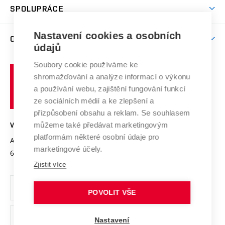
Harmonogram akademického roku
Zpracování osobních údajů studentů
Sociální bezpečí
SPOLUPRÁCE
Celoživotní vzdělávání
Brno
Podpora excelence
Závěrečné práce
Studium bez bariér
Zpracování osobních údajů uchazečů o studium
Firemní spolupráce
Mezinárodní vědecká rada
Nastavení cookies a osobních
O UNIVERZITĚ
Doktorské studium
Podpora podnikání
E-přihláška
údajů
Zahraniční spolupráce
Systém zajišťování kvality výzkumu
Profil univerzity
Spolupráce se školami
Soubory cookie používáme ke
Vysoké
Výzkumné infrastruktury
shromažďování a analýze informací o výkonu
Udržitelná univerzita
učení
Služby univerzity
Transfer znalostí
a používání webu, zajištění fungování funkcí
technické
Podnikavá univerzita / ContriBUTe
Mezinárodní dohody
ze sociálních médií a ke zlepšení a
Open Science
v
Bezpečná univerzita
přizpůsobení obsahu a reklam. Se souhlasem
Univerzitní sítě
Brně
Projekty
můžeme také předávat marketingovým
VYSOKÉ UČENÍ TECHNICKÉ V BRNĚ
Vyznamenání
platformám některé osobní údaje pro
Projekty ze strukturálních fondů
Antonínská 548/1
www.vut.cz
marketingové účely.
Organizační struktura
602 00 Brno
vut@vutbr.cz
Specifický výzkum
Zjistit více
Úřední deska
Ochrana osobních údajů
POVOLIT VŠE
(externí
Pracovní příležitosti
Nastavení