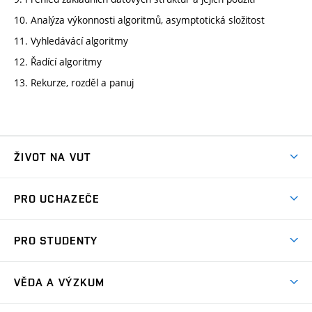
10. Analýza výkonnosti algoritmů, asymptotická složitost
11. Vyhledávácí algoritmy
12. Řadící algoritmy
13. Rekurze, rozděl a panuj
ŽIVOT NA VUT
Atmosféra VUT
PRO UCHAZEČE
Prostory školy
Proč na VUT
Koleje
PRO STUDENTY
Studijní programy
Stravování
Předměty
Studijní předpisy
Studium a stáže v zahraničí
Stipendia
Dny otevřených dveří
VĚDA A VÝZKUM
Sport na VUT
(externí
Studijní programy
Poplatky za studium
Uznání zahraničního vzdělání
Knihovny
Aktivity pro juniory
Studentský život
odkaz)
Věda a výzkum na VUT