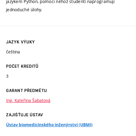
jazykem Python, pomocí něhož studenti naprogramují
jednoduché úlohy.
JAZYK VÝUKY
čeština
POČET KREDITŮ
3
GARANT PŘEDMĚTU
Ing. Kateřina Šabatová
ZAJIŠŤUJE ÚSTAV
Ústav biomedicínského inženýrství (UBMI)