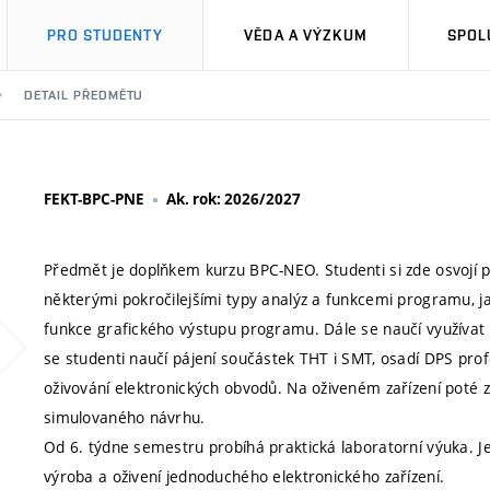
PRO STUDENTY
VĚDA A VÝZKUM
SPOL
DETAIL PŘEDMĚTU
FEKT-BPC-PNE
Ak. rok: 2026/2027
Předmět je doplňkem kurzu BPC-NEO. Studenti si zde osvojí
některými pokročilejšími typy analýz a funkcemi programu, ja
funkce grafického výstupu programu. Dále se naučí využívat 
se studenti naučí pájení součástek THT i SMT, osadí DPS pro
oživování elektronických obvodů. Na oživeném zařízení poté 
simulovaného návrhu.
Od 6. týdne semestru probíhá praktická laboratorní výuka. Její
výroba a oživení jednoduchého elektronického zařízení.