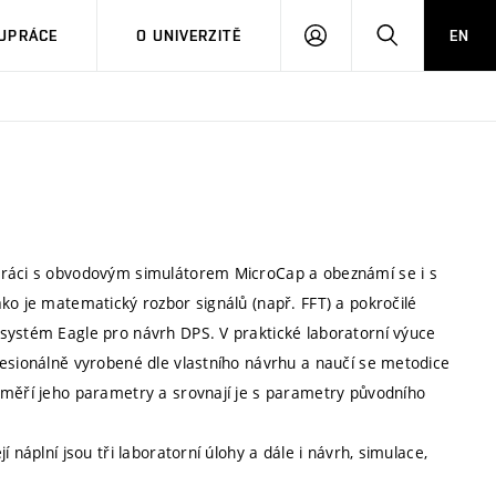
PŘIHLÁSIT
HLEDAT
UPRÁCE
O UNIVERZITĚ
EN
SE
 práci s obvodovým simulátorem MicroCap a obeznámí se i s
ko je matematický rozbor signálů (např. FFT) a pokročilé
systém Eagle pro návrh DPS. V praktické laboratorní výuce
fesionálně vyrobené dle vlastního návrhu a naučí se metodice
změří jeho parametry a srovnají je s parametry původního
 náplní jsou tři laboratorní úlohy a dále i návrh, simulace,