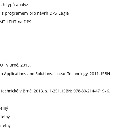
ých typů analýz
a s programem pro návrh DPS Eagle
 SMT i THT na DPS.
VUT v Brně, 2015.
o Applications and Solutions. Linear Technology, 2011. ISBN
 technické v Brně, 2013. s. 1-251. ISBN: 978-80-214-4719- 6.
telný
itelný
itelný