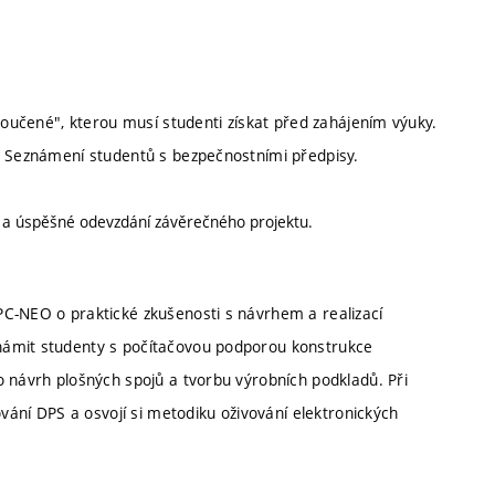
poučené", kterou musí studenti získat před zahájením výuky.
a Seznámení studentů s bezpečnostními předpisy.
í a úspěšné odevzdání závěrečného projektu.
PC-NEO o praktické zkušenosti s návrhem a realizací
námit studenty s počítačovou podporou konstrukce
o návrh plošných spojů a tvorbu výrobních podkladů. Při
ování DPS a osvojí si metodiku oživování elektronických