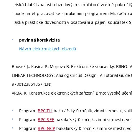
- získá hlubší znalosti obvodových simulátorů včetně pokročil
- bude umět pracovat se simulačním programem MicroCap 
- získá praktické dovednosti v osazování a pájení součástek
povinná korekvizita
Návrh elektronických obvodů
Boušek J., Kosina P., Mojrová B. Elektronické součástky. BRNO: 
LINEAR TECHNOLOGY: Analog Circuit Design - A Tutorial Guide t
9780123851857 (EN)
VRBA, K. Konstrukce elektronických zařízení. Brno: Vysoké učení
Program
BPC-TLI
bakalářský 0 ročník, zimní semestr, voli
Program
BPC-SEE
bakalářský 0 ročník, zimní semestr, vol
Program
BPC-NCP
bakalářský 0 ročník, zimní semestr, vol