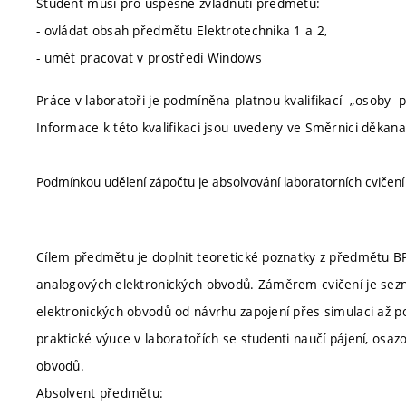
Student musí pro úspěšné zvládnutí předmětu:
- ovládat obsah předmětu Elektrotechnika 1 a 2,
- umět pracovat v prostředí Windows
Práce v laboratoři je podmíněna platnou kvalifikací „osoby 
Informace k této kvalifikaci jsou uvedeny ve Směrnici děkan
Podmínkou udělení zápočtu je absolvování laboratorních cvičen
Cílem předmětu je doplnit teoretické poznatky z předmětu B
analogových elektronických obvodů. Záměrem cvičení je sez
elektronických obvodů od návrhu zapojení přes simulaci až p
praktické výuce v laboratořích se studenti naučí pájení, osaz
obvodů.
Absolvent předmětu: