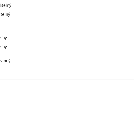
itelný
itelný
elný
elný
ovinný