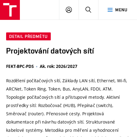
VUT
PŘIHLÁSIT
HLEDAT
MENU
SE
DETAIL PŘEDMĚTU
Projektování datových sítí
FEKT-BPC-PDS
Ak. rok: 2026/2027
Rozdělení počítačových sítí, Základy LAN sítí, Ethernet, Wi-fi,
ARCNet, Token Ring, Token, Bus, AnyLAN, FDDI, ATM.
Topologie počítačových sítí a přístupové metody. Aktivní
prostředky sítí: Rozbočovač (HUB), Přepínač (switch),
Směrovač (router). Přenosové cesty. Projektová
dokumentace při návrhu datových sítí. Strukturované
kabelové systémy. Metodika pro měření a vyhodnocení