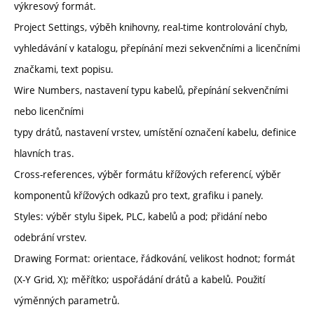
výkresový formát.
Project Settings, výběh knihovny, real-time kontrolování chyb,
vyhledávání v katalogu, přepínání mezi sekvenčními a licenčními
značkami, text popisu.
Wire Numbers, nastavení typu kabelů, přepínání sekvenčními
nebo licenčními
typy drátů, nastavení vrstev, umístění označení kabelu, definice
hlavních tras.
Cross-references, výběr formátu křížových referencí, výběr
komponentů křížových odkazů pro text, grafiku i panely.
Styles: výběr stylu šipek, PLC, kabelů a pod; přidání nebo
odebrání vrstev.
Drawing Format: orientace, řádkování, velikost hodnot; formát
(X-Y Grid, X); měřítko; uspořádání drátů a kabelů. Použití
výměnných parametrů.