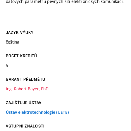
datových parametrů pevných sítí elektronických komunikací.
JAZYK VÝUKY
čeština
POČET KREDITŮ
5
GARANT PŘEDMĚTU
Ing. Robert Bayer, PhD.
ZAJIŠŤUJE ÚSTAV
Ústav elektrotechnologie (UETE)
VSTUPNÍ ZNALOSTI