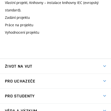
Vlastní projekt, Knihovny – instalace knihovny IEC (evropský
standard).
Zadání projektu
Práce na projektu
Vyhodnocení projektu
ŽIVOT NA VUT
Atmosféra VUT
PRO UCHAZEČE
Prostory školy
Proč na VUT
Koleje
PRO STUDENTY
Studijní programy
Stravování
Předměty
Studijní předpisy
Studium a stáže v zahraničí
Stipendia
Dny otevřených dveří
VĚDA A VÝZKUM