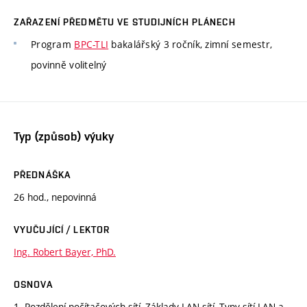
ZAŘAZENÍ PŘEDMĚTU VE STUDIJNÍCH PLÁNECH
Program
BPC-TLI
bakalářský 3 ročník, zimní semestr,
povinně volitelný
Typ (způsob) výuky
PŘEDNÁŠKA
26 hod., nepovinná
VYUČUJÍCÍ / LEKTOR
Ing. Robert Bayer, PhD.
OSNOVA
1. Rozdělení počítačových sítí, Základy LAN sítí, Typy sítí LAN a