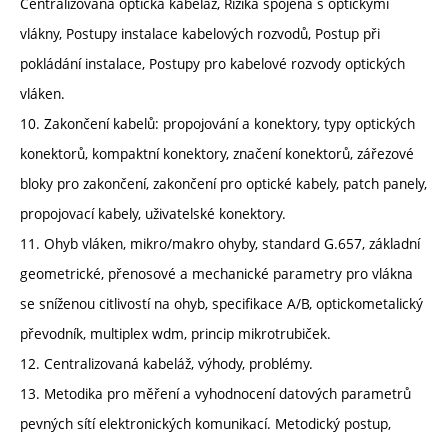
Centralizovaná optická kabeláž, Rizika spojená s optickými
vlákny, Postupy instalace kabelových rozvodů, Postup při
pokládání instalace, Postupy pro kabelové rozvody optických
vláken.
10. Zakončení kabelů: propojování a konektory, typy optických
konektorů, kompaktní konektory, značení konektorů, zářezové
bloky pro zakončení, zakončení pro optické kabely, patch panely,
propojovací kabely, uživatelské konektory.
11. Ohyb vláken, mikro/makro ohyby, standard G.657, základní
geometrické, přenosové a mechanické parametry pro vlákna
se sníženou citlivostí na ohyb, specifikace A/B, optickometalický
převodník, multiplex wdm, princip mikrotrubiček.
12. Centralizovaná kabeláž, výhody, problémy.
13. Metodika pro měření a vyhodnocení datových parametrů
pevných sítí elektronických komunikací. Metodický postup,