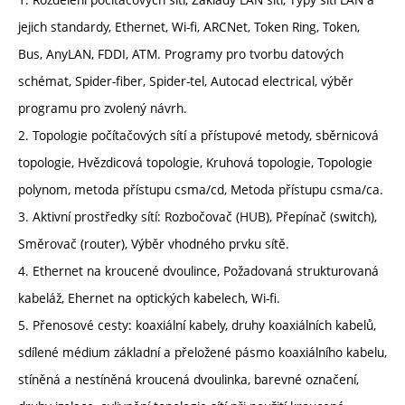
jejich standardy, Ethernet, Wi-fi, ARCNet, Token Ring, Token,
Bus, AnyLAN, FDDI, ATM. Programy pro tvorbu datových
schémat, Spider-fiber, Spider-tel, Autocad electrical, výběr
programu pro zvolený návrh.
2. Topologie počítačových sítí a přístupové metody, sběrnicová
topologie, Hvězdicová topologie, Kruhová topologie, Topologie
polynom, metoda přístupu csma/cd, Metoda přístupu csma/ca.
3. Aktivní prostředky sítí: Rozbočovač (HUB), Přepínač (switch),
Směrovač (router), Výběr vhodného prvku sítě.
4. Ethernet na kroucené dvoulince, Požadovaná strukturovaná
kabeláž, Ehernet na optických kabelech, Wi-fi.
5. Přenosové cesty: koaxiální kabely, druhy koaxiálních kabelů,
sdílené médium základní a přeložené pásmo koaxiálního kabelu,
stíněná a nestíněná kroucená dvoulinka, barevné označení,