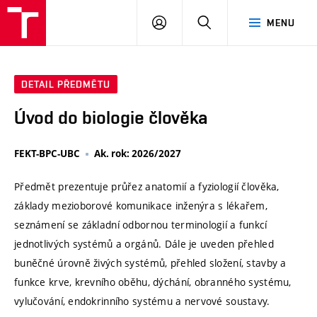
VUT
PŘIHLÁSIT
HLEDAT
MENU
SE
DETAIL PŘEDMĚTU
Úvod do biologie člověka
FEKT-BPC-UBC
Ak. rok: 2026/2027
Předmět prezentuje průřez anatomií a fyziologií člověka,
základy mezioborové komunikace inženýra s lékařem,
seznámení se základní odbornou terminologií a funkcí
jednotlivých systémů a orgánů. Dále je uveden přehled
buněčné úrovně živých systémů, přehled složení, stavby a
funkce krve, krevního oběhu, dýchání, obranného systému,
vylučování, endokrinního systému a nervové soustavy.