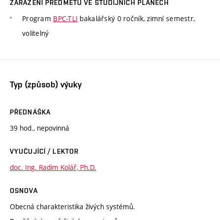
ZAŘAZENÍ PŘEDMĚTU VE STUDIJNÍCH PLÁNECH
Program
BPC-TLI
bakalářský 0 ročník, zimní semestr,
volitelný
Typ (způsob) výuky
PŘEDNÁŠKA
39 hod., nepovinná
VYUČUJÍCÍ / LEKTOR
doc. Ing. Radim Kolář, Ph.D.
OSNOVA
Obecná charakteristika živých systémů.