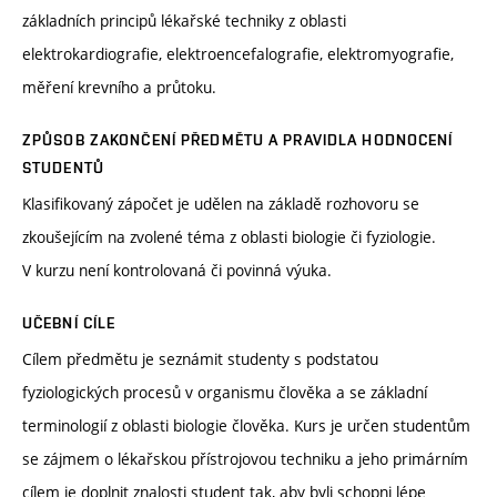
základních principů lékařské techniky z oblasti
elektrokardiografie, elektroencefalografie, elektromyografie,
měření krevního a průtoku.
ZPŮSOB ZAKONČENÍ PŘEDMĚTU A PRAVIDLA HODNOCENÍ
STUDENTŮ
Klasifikovaný zápočet je udělen na základě rozhovoru se
zkoušejícím na zvolené téma z oblasti biologie či fyziologie.
V kurzu není kontrolovaná či povinná výuka.
UČEBNÍ CÍLE
Cílem předmětu je seznámit studenty s podstatou
fyziologických procesů v organismu člověka a se základní
terminologií z oblasti biologie člověka. Kurs je určen studentům
se zájmem o lékařskou přístrojovou techniku a jeho primárním
cílem je doplnit znalosti student tak, aby byli schopni lépe