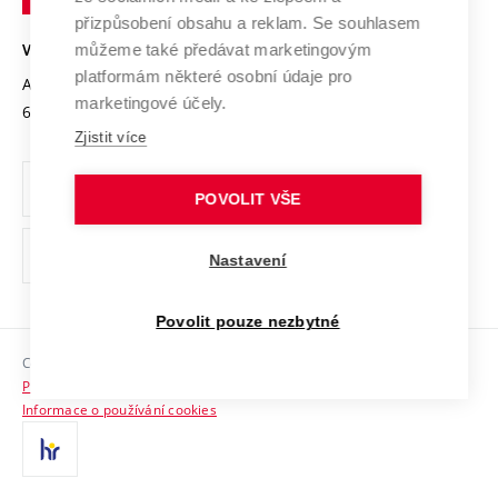
Open Science
v
Bezpečná univerzita
přizpůsobení obsahu a reklam. Se souhlasem
Univerzitní sítě
Brně
Projekty
můžeme také předávat marketingovým
VYSOKÉ UČENÍ TECHNICKÉ V BRNĚ
Vyznamenání
platformám některé osobní údaje pro
Projekty ze strukturálních fondů
Antonínská 548/1
www.vut.cz
marketingové účely.
Organizační struktura
602 00 Brno
vut@vutbr.cz
Specifický výzkum
Zjistit více
Úřední deska
Ochrana osobních údajů
POVOLIT VŠE
(externí
Pracovní příležitosti
Nastavení
odkaz)
Podpora a rozvoj zaměstnanců a studujících
Povolit pouze nezbytné
Rovné příležitosti
Copyright © 2026 VUT
Sociální bezpečí
Prohlášení o přístupnosti
HR Award
Informace o používání cookies
Kontakty