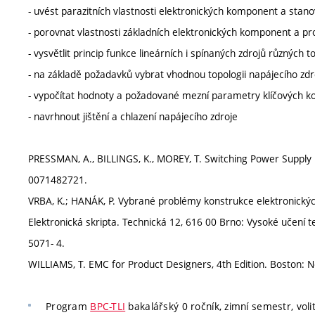
- uvést parazitních vlastnosti elektronických komponent a stanovi
- porovnat vlastnosti základních elektronických komponent a pr
- vysvětlit princip funkce lineárních i spínaných zdrojů různých to
- na základě požadavků vybrat vhodnou topologii napájecího zdro
- vypočítat hodnoty a požadované mezní parametry klíčových k
- navrhnout jištění a chlazení napájecího zdroje
PRESSMAN, A., BILLINGS, K., MOREY, T. Switching Power Supply 
0071482721.
VRBA, K.; HANÁK, P. Vybrané problémy konstrukce elektronickýc
Elektronická skripta. Technická 12, 616 00 Brno: Vysoké učení t
5071- 4.
WILLIAMS, T. EMC for Product Designers, 4th Edition. Boston:
Program
BPC-TLI
bakalářský 0 ročník, zimní semestr, voli