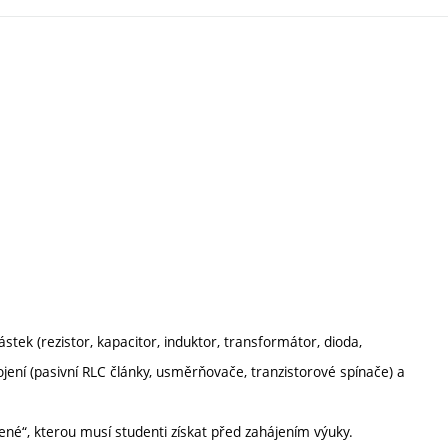
tek (rezistor, kapacitor, induktor, transformátor, dioda,
apojení (pasivní RLC články, usměrňovače, tranzistorové spínače) a
ené“, kterou musí studenti získat před zahájením výuky.