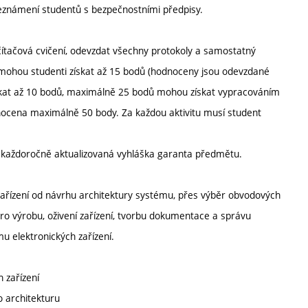
Seznámení studentů s bezpečnostními předpisy.
čítačová cvičení, odevzdat všechny protokoly a samostatný
ní mohou studenti získat až 15 bodů (hodnoceny jsou odevzdané
získat až 10 bodů, maximálně 25 bodů mohou získat vypracováním
ocena maximálně 50 body. Za každou aktivitu musí student
í každoročně aktualizovaná vyhláška garanta předmětu.
řízení od návrhu architektury systému, přes výběr obvodových
o výrobu, oživení zařízení, tvorbu dokumentace a správu
u elektronických zařízení.
 zařízení
o architekturu