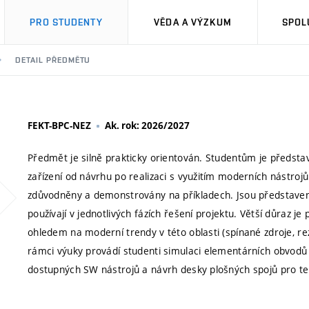
PRO STUDENTY
VĚDA A VÝZKUM
SPOL
DETAIL PŘEDMĚTU
FEKT-BPC-NEZ
Ak. rok: 2026/2027
Předmět je silně prakticky orientován. Studentům je předsta
zařízení od návrhu po realizaci s využitím moderních nástro
zdůvodněny a demonstrovány na příkladech. Jsou představen
používají v jednotlivých fázích řešení projektu. Větší důraz 
ohledem na moderní trendy v této oblasti (spínané zdroje, re
rámci výuky provádí studenti simulaci elementárních obvodů 
dostupných SW nástrojů a návrh desky plošných spojů pro ten