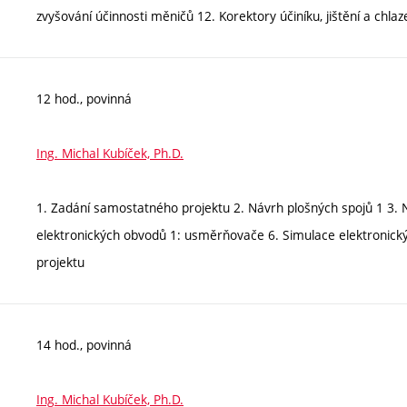
zvyšování účinnosti měničů 12. Korektory účiníku, jištění a chla
12 hod., povinná
Ing. Michal Kubíček, Ph.D.
1. Zadání samostatného projektu 2. Návrh plošných spojů 1 3. 
elektronických obvodů 1: usměrňovače 6. Simulace elektronic
projektu
14 hod., povinná
Ing. Michal Kubíček, Ph.D.