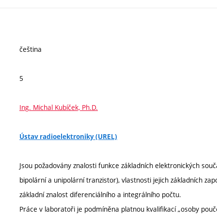
čeština
5
Ing. Michal Kubíček, Ph.D.
Ústav radioelektroniky (UREL)
Jsou požadovány znalosti funkce základních elektronických součás
bipolární a unipolární tranzistor), vlastnosti jejich základních z
základní znalost diferenciálního a integrálního počtu.
Práce v laboratoři je podmíněna platnou kvalifikací „osoby pouč