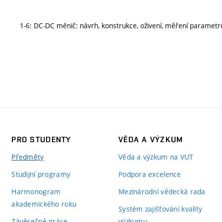
1-6: DC-DC měnič: návrh, konstrukce, oživení, měření parametrů
PRO STUDENTY
VĚDA A VÝZKUM
Předměty
Věda a výzkum na VUT
Studijní programy
Podpora excelence
Harmonogram
Mezinárodní vědecká rada
akademického roku
Systém zajišťování kvality
Závěrečné práce
výzkumu