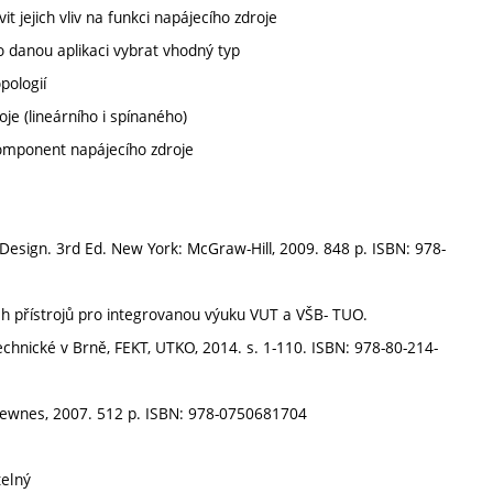
t jejich vliv na funkci napájecího zdroje
o danou aplikaci vybrat vhodný typ
pologií
je (lineárního i spínaného)
omponent napájecího zdroje
Design. 3rd Ed. New York: McGraw-Hill, 2009. 848 p. ISBN: 978-
h přístrojů pro integrovanou výuku VUT a VŠB- TUO.
echnické v Brně, FEKT, UTKO, 2014. s. 1-110. ISBN: 978-80-214-
 Newnes, 2007. 512 p. ISBN: 978-0750681704
telný