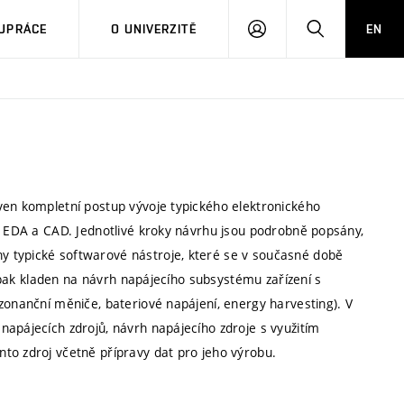
PŘIHLÁSIT
HLEDAT
UPRÁCE
O UNIVERZITĚ
EN
SE
ven kompletní postup vývoje typického elektronického
jů EDA a CAD. Jednotlivé kroky návrhu jsou podrobně popsány,
y typické softwarové nástroje, které se v současné době
je pak kladen na návrh napájecího subsystému zařízení s
zonanční měniče, bateriové napájení, energy harvesting). V
napájecích zdrojů, návrh napájecího zdroje s využitím
to zdroj včetně přípravy dat pro jeho výrobu.