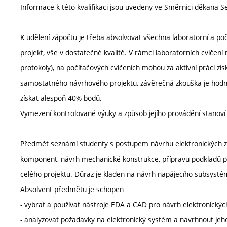
Informace k této kvalifikaci jsou uvedeny ve Směrnici děkana 
K udělení zápočtu je třeba absolvovat všechna laboratorní a po
projekt, vše v dostatečné kvalitě. V rámci laboratorních cviče
protokoly), na počítačových cvičeních mohou za aktivní práci 
samostatného návrhového projektu, závěrečná zkouška je hodn
získat alespoň 40% bodů.
Vymezení kontrolované výuky a způsob jejího provádění stanov
Předmět seznámí studenty s postupem návrhu elektronických za
komponent, návrh mechanické konstrukce, přípravu podkladů pr
celého projektu. Důraz je kladen na návrh napájecího subsystém
Absolvent předmětu je schopen
- vybrat a používat nástroje EDA a CAD pro návrh elektronických
- analyzovat požadavky na elektronický systém a navrhnout jeh