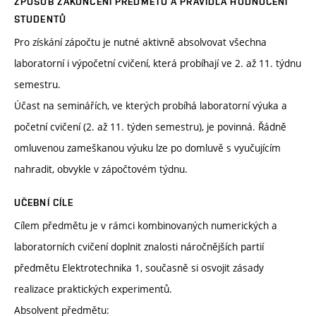
ZPŮSOB ZAKONČENÍ PŘEDMĚTU A PRAVIDLA HODNOCENÍ
STUDENTŮ
Pro získání zápočtu je nutné aktivně absolvovat všechna
laboratorní i výpočetní cvičení, která probíhají ve 2. až 11. týdnu
semestru.
Účast na seminářích, ve kterých probíhá laboratorní výuka a
početní cvičení (2. až 11. týden semestru), je povinná. Řádně
omluvenou zameškanou výuku lze po domluvě s vyučujícím
nahradit, obvykle v zápočtovém týdnu.
UČEBNÍ CÍLE
Cílem předmětu je v rámci kombinovaných numerických a
laboratorních cvičení doplnit znalosti náročnějších partií
předmětu Elektrotechnika 1, současně si osvojit zásady
realizace praktických experimentů.
Absolvent předmětu: