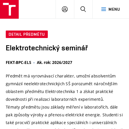
VUT
PŘIHLÁSIT
HLEDAT
MENU
SE
DETAIL PŘEDMĚTU
Elektrotechnický seminář
FEKT-BPC-ELS
Ak. rok: 2026/2027
Předmět má vyrovnávací charakter, umožní absolventům
gymnázií neelektrotechnických SŠ porozumět náročnějším
oblastem předmětu Elektrotechnika 1 a získat praktické
dovednosti při realizaci laboratorních experimentů.
Tématy předmětu jsou základy měření v laboratořích, dále
pak způsoby výroby a přenosu elektrické energie. Studenti si
také procvičí praktické aplikace speciálních i univerzálních