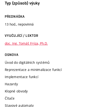
Typ (způsob) výuky
PŘEDNÁŠKA
13 hod., nepovinná
VYUČUJÍCÍ / LEKTOR
doc. Ing. Tomáš Frýza, Ph.D.
OSNOVA
Úvod do digitálních systémů
Reprezentace a minimalizace funkcí
Implementace funkcí
Hazardy
Klopné obvody
Čítače
Stavové automaty