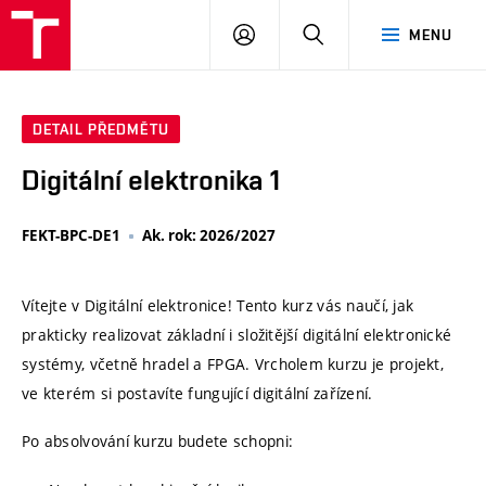
VUT
PŘIHLÁSIT
HLEDAT
MENU
SE
DETAIL PŘEDMĚTU
Digitální elektronika 1
FEKT-BPC-DE1
Ak. rok: 2026/2027
Vítejte v Digitální elektronice! Tento kurz vás naučí, jak
prakticky realizovat základní i složitější digitální elektronické
systémy, včetně hradel a FPGA. Vrcholem kurzu je projekt,
ve kterém si postavíte fungující digitální zařízení.
Po absolvování kurzu budete schopni: