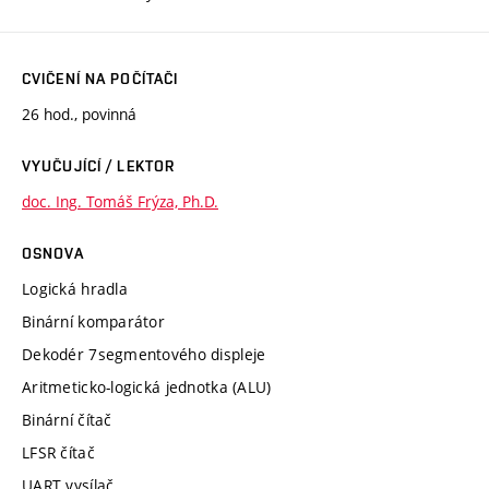
CVIČENÍ NA POČÍTAČI
26 hod., povinná
VYUČUJÍCÍ / LEKTOR
doc. Ing. Tomáš Frýza, Ph.D.
OSNOVA
Logická hradla
Binární komparátor
Dekodér 7segmentového displeje
Aritmeticko-logická jednotka (ALU)
Binární čítač
LFSR čítač
UART vysílač