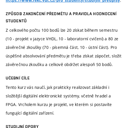
.
https://www.fekt.vut.cz/pro_studenty/studijni_predpisy
ZPŮSOB ZAKONČENÍ PŘEDMĚTU A PRAVIDLA HODNOCENÍ
STUDENTŮ
Z celkového počtu 100 bodů lze 20 získat během semestru
(10 - projekt v jazyce VHDL, 10 - laboratorní cvičení) a 80 ze
závěrečné zkoušky (70 - písemná část, 10 - ústní část). Pro
úspěšné absolvování předmětu je třeba získat zápočet, složit
závěrečnou zkoušku a celkově obdržet alespoň 50 bodů.
UČEBNÍ CÍLE
Tento kurz vás naučí, jak prakticky realizovat základní i
složitější digitální elektronické systémy, včetně hradel a
FPGA. Vrcholem kurzu je projekt, ve kterém si postavíte
fungující digitální zařízení.
STUDIJNÍ OPORY