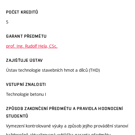
POČET KREDITŮ
5
GARANT PŘEDMĚTU
prof. Ing. Rudolf Hela, CSc.
ZAJIŠŤUJE ÚSTAV
Ústav technologie stavebních hmot a dílců (THD)
VSTUPNÍ ZNALOSTI
Technologie betonu I
ZPŮSOB ZAKONČENÍ PŘEDMĚTU A PRAVIDLA HODNOCENÍ
STUDENTŮ
Vymezení kontrolované výuky a způsob jejího provádění stanoví
každoročně aktualizovaná vyhláška garanta předmětu.