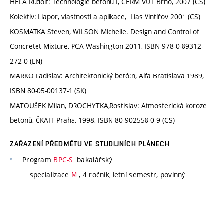
HELA Rudolf: Technologie betonu I, CERM VUT Brno, 2007 (CS)
Kolektiv: Liapor, vlastnosti a aplikace, Lias Vintířov 2001 (CS)
KOSMATKA Steven, WILSON Michelle. Design and Control of
Concretet Mixture, PCA Washington 2011, ISBN 978-0-89312-
272-0 (EN)
MARKO Ladislav: Architektonický betó:n, Alfa Bratislava 1989,
ISBN 80-05-00137-1 (SK)
MATOUŠEK Milan, DROCHYTKA,Rostislav: Atmosferická koroze
betonů, ČKAIT Praha, 1998, ISBN 80-902558-0-9 (CS)
ZAŘAZENÍ PŘEDMĚTU VE STUDIJNÍCH PLÁNECH
Program
BPC-SI
bakalářský
specializace
M
, 4 ročník, letní semestr, povinný