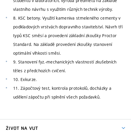
studentů v laboratořích, výroba předmětů na základě
vlastního návrhu s využitím různých technik výroby.
8. KSC betony. Využití kameniva stmeleného cementy v
podkladových vrstvách dopravního stavitelství. Návrh tří
typů KSC směsí a provedení základní zkoušky Proctor
Standard. Na základě provedení zkoušky stanovení
optimální vlhkosti směsi.
9. Stanovení fyz.-mechanických vlastností zkušebních
těles z předchozích cvičení.
10. Exkurze.
11. Zápočtový test, kontrola protokolů, docházky a
udělení zápočtu při splnění všech požadavků.
ŽIVOT NA VUT