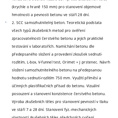
(krychle o hraně 150 mm) pro stanovení objemové
hmotnosti a pevnosti betonu ve stáří 28 dní.
2. SCC samozhutnitelný beton. Teoretická podstata
všech typů zkušebních metod pro ověření
zpracovatelnosti čerstvého betonu a jejich praktické
testování v laboratořích. Namíchání betonu dle
předepsaného složení a provedení zkoušek sednutí-
rozlitím, L-box, V-funnel test, Orimet + J prstenec. Návrh
složení samozhutnitelného betonu na předepsanou
hodnotu sednutí-rozlitím 750 mm. Využití příměsí a
účinných plastifikačních přísad do betonu. Vizuální
posouzení a stanovení konzistence čerstvého betonu.
Výroba zkušebních těles pro stanovení pevností v tlaku
ve stáří 7 a 28 dní. Stanovení fyz.-mechanických
vlastností zkušebních těles předchozích cvičení.