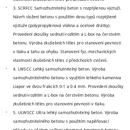
3. SCRFCC Samozhutnitelný beton s rozptýlenou výztuží.
Návrh složení betonu s použitím dvou typů rozptýlené
výztuže (polypropylenová vlákna a ocelové drátky).
Provedení zkoušky sednutí-rozlitím a L-box na čerstvém
betonu. Výroba zkušebních těles pro stanovení pevnosti
v tlaku a tahu za ohybu. Stanovení fyz.-mechanických
vlastností zkušebních těles z předchozích cvičení.
4. LWSCC Lehký samozhutnitelný beton. Výroba
samozhutnitelného betonu s využitím lehkého kameniva
Liapor ve dvou frakcích 0-1 a 0-4 mm. Provedení zkoušky
sednutí-rozlitím a L-box na čerstvém betonu. Výroba
zkušebních těles pro stanovení pevnosti v tlaku.
5. ULWSCC Ultra lehký samozhutnitelný beton. Výroba
samozhutnitelného betonu s použitím napěňovací
přísady za účelem snížení objemové hmotnosti betonu.