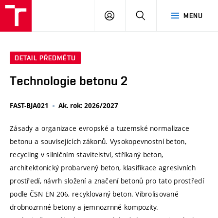
VUT
PŘIHLÁSIT
HLEDAT
MENU
SE
DETAIL PŘEDMĚTU
Technologie betonu 2
FAST-BJA021
Ak. rok: 2026/2027
Zásady a organizace evropské a tuzemské normalizace
betonu a souvisejících zákonů. Vysokopevnostní beton,
recycling v silničním stavitelství, stříkaný beton,
architektonický probarvený beton, klasifikace agresivních
prostředí, návrh složení a značení betonů pro tato prostředí
podle ČSN EN 206, recyklovaný beton. Vibrolisované
drobnozrnné betony a jemnozrnné kompozity.