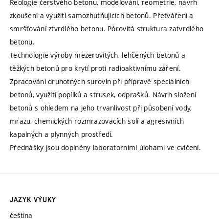
Reologie čerstvého betonu, modelování, reometrie, návrh
zkoušení a využití samozhutňujících betonů. Přetváření a
smršťování ztvrdlého betonu. Pórovitá struktura zatvrdlého
betonu.
Technologie výroby mezerovitých, lehčených betonů a
těžkých betonů pro krytí proti radioaktivnímu záření.
Zpracování druhotných surovin při přípravě speciálních
betonů, využití popílků a strusek, odprašků. Návrh složení
betonů s ohledem na jeho trvanlivost při působení vody,
mrazu, chemických rozmrazovacích solí a agresivních
kapalných a plynných prostředí.
Přednášky jsou doplněny laboratorními úlohami ve cvičení.
JAZYK VÝUKY
čeština