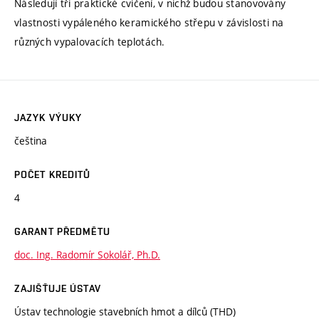
Následují tři praktické cvičení, v nichž budou stanovovány
vlastnosti vypáleného keramického střepu v závislosti na
různých vypalovacích teplotách.
JAZYK VÝUKY
čeština
POČET KREDITŮ
4
GARANT PŘEDMĚTU
doc. Ing. Radomír Sokolář, Ph.D.
ZAJIŠŤUJE ÚSTAV
Ústav technologie stavebních hmot a dílců (THD)