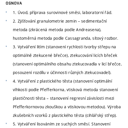
OSNOVA
1. Úvod, příprava surovinové směsi, laboratorní řád.
2. Zjišťování granulometrie zemin – sedimentační
metoda (zkrácená metoda podle Andreasena),
hustoměrná metoda podle Cassagranda, sítový rozbor.
3. Vytváření litím (stanovení rychlosti tvorby střepu na
optimálně ztekucené břečce), ztekucování licích břeček
(stanovení optimálního obsahu ztekucovadla v licí břečce,
posouzení rozdílu v účinnosti různých ztekucovadel).
4. Vytváření z plastického těsta (stanovení optimální
vlhkosti podle Pfefferkorna, vtisková metoda stanovení
plastičnosti těsta – stanovení regresní závislosti mezi
Pfefferkornovou zkouškou a vtiskovou metodou). Výroba
zkušebních vzorků z plastického těsta (cihlářský střep).
5. Vytváření lisováním ze suchých směsí. Stanovení