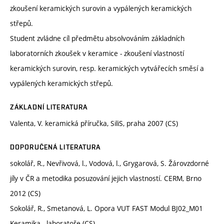
zkoušení keramických surovin a vypálených keramických
střepů.
Student zvládne cíl předmětu absolvováním základních
laboratorních zkoušek v keramice - zkoušení vlastností
keramických surovin, resp. keramických vytvářecích směsí a
vypálených keramických střepů.
ZÁKLADNÍ LITERATURA
Valenta, V. keramická příručka, SiliS, praha 2007 (CS)
DOPORUČENÁ LITERATURA
sokolář, R., Nevřivová, l., Vodová, l., Grygarová, S. Žárovzdorné
jíly v ČR a metodika posuzování jejich vlastností. CERM, Brno
2012 (CS)
Sokolář, R., Smetanová, L. Opora VUT FAST Modul BJ02_M01
Keramika - laboratoře (CS)