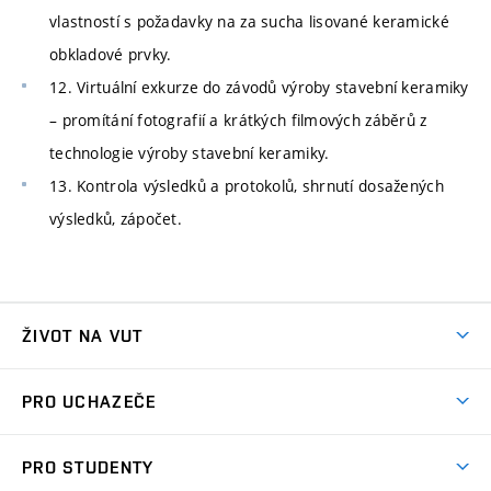
vlastností s požadavky na za sucha lisované keramické
obkladové prvky.
12. Virtuální exkurze do závodů výroby stavební keramiky
– promítání fotografií a krátkých filmových záběrů z
technologie výroby stavební keramiky.
13. Kontrola výsledků a protokolů, shrnutí dosažených
výsledků, zápočet.
ŽIVOT NA VUT
Atmosféra VUT
PRO UCHAZEČE
Prostory školy
Proč na VUT
Koleje
PRO STUDENTY
Studijní programy