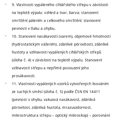
9. Vlastnosti vypáleného cihlářského střepu v závislosti
na teplotě výpalu: vzhled a tvar, barva; stanovení
smrštění pálením a celkového smrštění; stanovení
pevnosti v tlaku a ohybu,
10. Stanovení nasákavosti (varem), objemové hmotnosti
(hydrostatickým vážením), zdánlivé pórovitosti, zdánlivé
hustoty a vzlínavosti vypálených cihlářských střepů
(úloha č. 4) v závislosti na teplotě výpalu. Stanovení
vzlínavosti střepu a nepřímé posouzení jeho
prosákavosti.
11. Vlastnosti vypálených vzorků vytvořených lisováním
ze suchých směsí (úloha č. 5) podle ČSN EN 14411
(pevnost v ohybu, vakuová nasákavost, zdánlivá
pórovitost, zdánlivá hustota, mrazuvzdornost,
mikrostruktura střepu – optický mikroskop) – porovnání