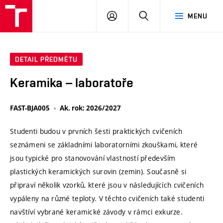
VUT
PŘIHLÁSIT
HLEDAT
MENU
SE
DETAIL PŘEDMĚTU
Keramika – laboratoře
FAST-BJA005
Ak. rok: 2026/2027
Studenti budou v prvních šesti praktických cvičeních
seznámeni se základními laboratorními zkouškami, které
jsou typické pro stanovování vlastností především
plastických keramických surovin (zemin). Současně si
připraví několik vzorků, které jsou v následujících cvičeních
vypáleny na různé teploty. V těchto cvičeních také studenti
navštíví vybrané keramické závody v rámci exkurze.