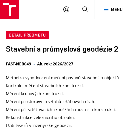
VUT
PŘIHLÁSIT
HLEDAT
MENU
SE
DETAIL PŘEDMĚTU
Stavební a průmyslová geodézie 2
FAST-NEB049
Ak. rok: 2026/2027
Metodika vyhodnocení měření posunů stavebních objektů.
Kontrolní měření stavebních konstrukcí.
Měření kruhových konstrukcí.
Měření prostorových vztahů jeřábových drah.
Měření při zatěžovacích zkouškách mostních konstrukcí.
Rekonstrukce železničního oblouku.
Užití laserů v inženýrské geodezii.