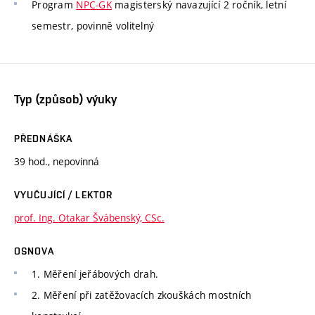
Program
NPC-GK
magisterský navazující 2 ročník, letní
semestr, povinně volitelný
Typ (způsob) výuky
PŘEDNÁŠKA
39 hod., nepovinná
VYUČUJÍCÍ / LEKTOR
prof. Ing. Otakar Švábenský, CSc.
OSNOVA
1. Měření jeřábových drah.
2. Měření při zatěžovacích zkouškách mostních