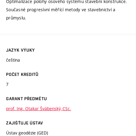
Optimalizace polohy osového systému stavební konstrukce.
Současné progresívní měřící metody ve stavebnictví a
průmyslu.
JAZYK VÝUKY
čeština
POČET KREDITŮ
7
GARANT PŘEDMĚTU
prof. Ing. Otakar Švábenský, CSc.
ZAJIŠŤUJE ÚSTAV
Ústav geodézie (GED)