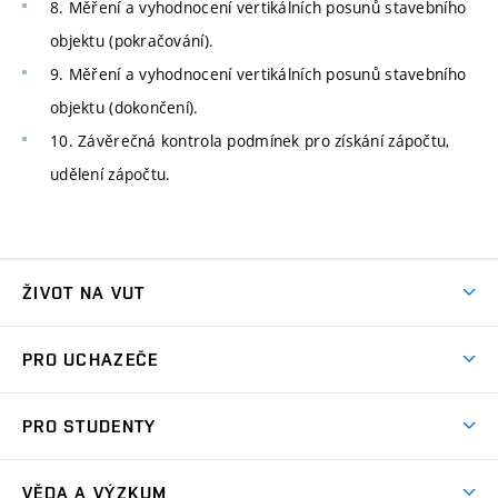
8. Měření a vyhodnocení vertikálních posunů stavebního
objektu (pokračování).
9. Měření a vyhodnocení vertikálních posunů stavebního
objektu (dokončení).
10. Závěrečná kontrola podmínek pro získání zápočtu,
udělení zápočtu.
ŽIVOT NA VUT
Atmosféra VUT
PRO UCHAZEČE
Prostory školy
Proč na VUT
Koleje
PRO STUDENTY
Studijní programy
Stravování
Předměty
Studijní předpisy
Studium a stáže v zahraničí
Stipendia
Dny otevřených dveří
VĚDA A VÝZKUM
Sport na VUT