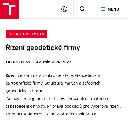
VUT
PŘIHLÁSIT
HLEDAT
MENU
SE
DETAIL PŘEDMĚTU
Řízení geodetické firmy
FAST-NEB051
Ak. rok: 2026/2027
Řízení ve státní a v soukromé sféře. Geodetické a
kartografické firmy. Struktura malých a středních
geodetických firem.
Zásady řízení geodetické firmy. Personální a materiální
zabezpečení činnosti. Příprava podkladů pro výběrová řízení.
Firemní mezioborová a mezinárodní spolupráce.