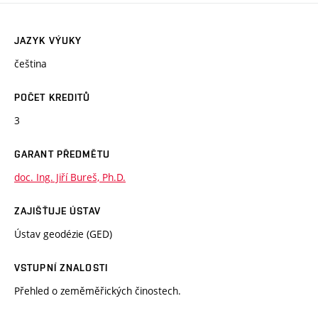
JAZYK VÝUKY
čeština
POČET KREDITŮ
3
GARANT PŘEDMĚTU
doc. Ing. Jiří Bureš, Ph.D.
ZAJIŠŤUJE ÚSTAV
Ústav geodézie (GED)
VSTUPNÍ ZNALOSTI
Přehled o zeměměřických činostech.