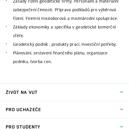
Zásady řízení geodetické firmy. Personální a materiální
zabezpečení činnosti. Příprava podkladů pro výběrová
řízení. Firemní mezioborová a mezinárodní spolupráce.
Základy ekonomiky a specifika v geodetické komerční
sféře.
Geodetický podnik , produkty prací, Investiční potřeby.
Plánování, sestavení finančního plánu, organizace
podniku, tvorba cen.
ŽIVOT NA VUT
Atmosféra VUT
PRO UCHAZEČE
Prostory školy
Proč na VUT
Koleje
PRO STUDENTY