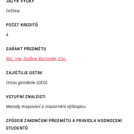
JAZYK VÝUKY
čeština
POČET KREDITŮ
4
GARANT PŘEDMĚTU
doc. Ing. Dalibor Bartoněk, CSc.
ZAJIŠŤUJE ÚSTAV
Ústav geodézie (GED)
VSTUPNÍ ZNALOSTI
Metody mapování a znázornění výškopisu
ZPŮSOB ZAKONČENÍ PŘEDMĚTU A PRAVIDLA HODNOCENÍ
STUDENTŮ