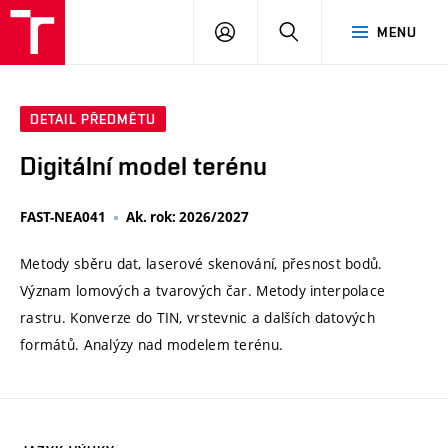
VUT
PŘIHLÁSIT
HLEDAT
MENU
SE
DETAIL PŘEDMĚTU
Digitální model terénu
FAST-NEA041
Ak. rok: 2026/2027
Metody sběru dat, laserové skenování, přesnost bodů.
Význam lomových a tvarových čar. Metody interpolace
rastru. Konverze do TIN, vrstevnic a dalších datových
formátů. Analýzy nad modelem terénu.