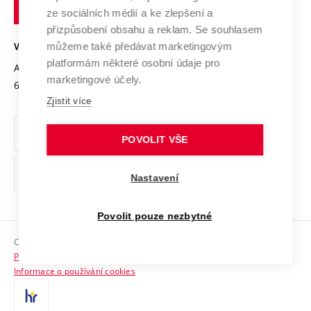
technické
Podnikavá univerzita / ContriBUTe
Mezinárodní dohody
ze sociálních médií a ke zlepšení a
Open Science
v
Bezpečná univerzita
přizpůsobení obsahu a reklam. Se souhlasem
Univerzitní sítě
Brně
Projekty
můžeme také předávat marketingovým
VYSOKÉ UČENÍ TECHNICKÉ V BRNĚ
Vyznamenání
platformám některé osobní údaje pro
Projekty ze strukturálních fondů
Antonínská 548/1
www.vut.cz
marketingové účely.
Organizační struktura
602 00 Brno
vut@vutbr.cz
Specifický výzkum
Zjistit více
Úřední deska
Ochrana osobních údajů
POVOLIT VŠE
(externí
Pracovní příležitosti
Nastavení
odkaz)
Podpora a rozvoj zaměstnanců a studujících
Povolit pouze nezbytné
Rovné příležitosti
Copyright © 2026 VUT
Sociální bezpečí
Prohlášení o přístupnosti
HR Award
Informace o používání cookies
Kontakty