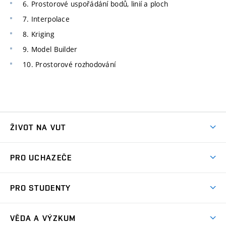
6. Prostorové uspořádání bodů, linií a ploch
7. Interpolace
8. Kriging
9. Model Builder
10. Prostorové rozhodování
ŽIVOT NA VUT
Atmosféra VUT
PRO UCHAZEČE
Prostory školy
Proč na VUT
Koleje
PRO STUDENTY
Studijní programy
Stravování
Předměty
Studijní předpisy
Studium a stáže v zahraničí
Stipendia
Dny otevřených dveří
VĚDA A VÝZKUM
Sport na VUT