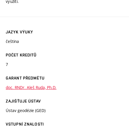
využití.
JAZYK VÝUKY
čeština
POČET KREDITŮ
7
GARANT PŘEDMĚTU
doc. RNDr. Aleš Ruda, Ph.D.
ZAJIŠŤUJE ÚSTAV
Ústav geodézie (GED)
VSTUPNÍ ZNALOSTI