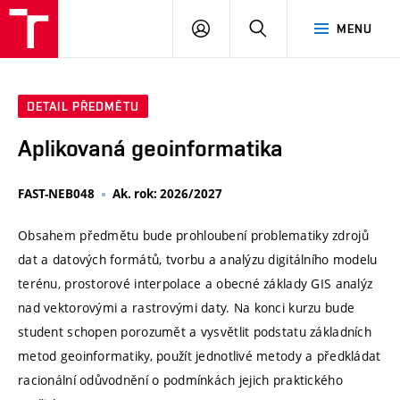
VUT
PŘIHLÁSIT
HLEDAT
MENU
SE
DETAIL PŘEDMĚTU
Aplikovaná geoinformatika
FAST-NEB048
Ak. rok: 2026/2027
Obsahem předmětu bude prohloubení problematiky zdrojů
dat a datových formátů, tvorbu a analýzu digitálního modelu
terénu, prostorové interpolace a obecné základy GIS analýz
nad vektorovými a rastrovými daty. Na konci kurzu bude
student schopen porozumět a vysvětlit podstatu základních
metod geoinformatiky, použít jednotlivé metody a předkládat
racionální odůvodnění o podmínkách jejich praktického