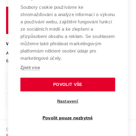
Profil univerzity
Spolupráce se školami
Soubory cookie používáme ke
Vysoké
Výzkumné infrastruktury
shromažďování a analýze informací o výkonu
Udržitelná univerzita
učení
Služby univerzity
Transfer znalostí
a používání webu, zajištění fungování funkcí
technické
Podnikavá univerzita / ContriBUTe
Mezinárodní dohody
ze sociálních médií a ke zlepšení a
Open Science
v
Bezpečná univerzita
přizpůsobení obsahu a reklam. Se souhlasem
Univerzitní sítě
Brně
Projekty
můžeme také předávat marketingovým
VYSOKÉ UČENÍ TECHNICKÉ V BRNĚ
Vyznamenání
platformám některé osobní údaje pro
Projekty ze strukturálních fondů
Antonínská 548/1
www.vut.cz
marketingové účely.
Organizační struktura
602 00 Brno
vut@vutbr.cz
Specifický výzkum
Zjistit více
Úřední deska
Ochrana osobních údajů
POVOLIT VŠE
(externí
Pracovní příležitosti
Nastavení
odkaz)
Podpora a rozvoj zaměstnanců a studujících
Povolit pouze nezbytné
Rovné příležitosti
Copyright © 2026 VUT
Sociální bezpečí
Prohlášení o přístupnosti