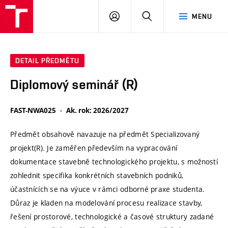
VUT
PŘIHLÁSIT
HLEDAT
MENU
SE
DETAIL PŘEDMĚTU
Diplomový seminář (R)
FAST-NWA025
Ak. rok: 2026/2027
Předmět obsahově navazuje na předmět Specializovaný
projekt(R). Je zaměřen především na vypracování
dokumentace stavebně technologického projektu, s možností
zohlednit specifika konkrétních stavebních podniků,
účastnících se na výuce v rámci odborné praxe studenta.
Důraz je kladen na modelování procesu realizace stavby,
řešení prostorové, technologické a časové struktury zadané