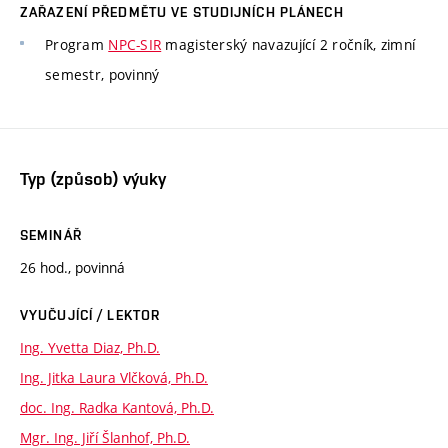
ZAŘAZENÍ PŘEDMĚTU VE STUDIJNÍCH PLÁNECH
Program
NPC-SIR
magisterský navazující 2 ročník, zimní
semestr, povinný
Typ (způsob) výuky
SEMINÁŘ
26 hod., povinná
VYUČUJÍCÍ / LEKTOR
Ing. Yvetta Diaz, Ph.D.
Ing. Jitka Laura Vlčková, Ph.D.
doc. Ing. Radka Kantová, Ph.D.
Mgr. Ing. Jiří Šlanhof, Ph.D.