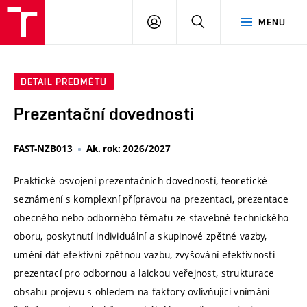
VUT
PŘIHLÁSIT
HLEDAT
MENU
SE
DETAIL PŘEDMĚTU
Prezentační dovednosti
FAST-NZB013
Ak. rok: 2026/2027
Praktické osvojení prezentačních dovedností, teoretické
seznámení s komplexní přípravou na prezentaci, prezentace
obecného nebo odborného tématu ze stavebně technického
oboru, poskytnutí individuální a skupinové zpětné vazby,
umění dát efektivní zpětnou vazbu, zvyšování efektivnosti
prezentací pro odbornou a laickou veřejnost, strukturace
obsahu projevu s ohledem na faktory ovlivňující vnímání