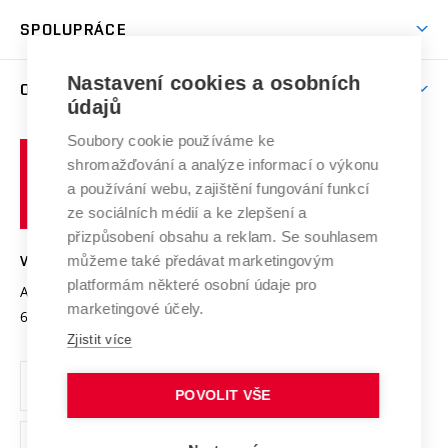
Studentský život
odkaz)
Věda a výzkum na VUT
Harmonogram akademického roku
Zpracování osobních údajů studentů
Sociální bezpečí
SPOLUPRÁCE
Celoživotní vzdělávání
Brno
Podpora excelence
Závěrečné práce
Studium bez bariér
Zpracování osobních údajů uchazečů o studium
Firemní spolupráce
Mezinárodní vědecká rada
Nastavení cookies a osobních
O UNIVERZITĚ
Doktorské studium
Podpora podnikání
E-přihláška
údajů
Zahraniční spolupráce
Systém zajišťování kvality výzkumu
Profil univerzity
Spolupráce se školami
Soubory cookie používáme ke
Vysoké
Výzkumné infrastruktury
shromažďování a analýze informací o výkonu
Udržitelná univerzita
učení
Služby univerzity
Transfer znalostí
a používání webu, zajištění fungování funkcí
technické
Podnikavá univerzita / ContriBUTe
Mezinárodní dohody
ze sociálních médií a ke zlepšení a
Open Science
v
Bezpečná univerzita
přizpůsobení obsahu a reklam. Se souhlasem
Univerzitní sítě
Brně
Projekty
můžeme také předávat marketingovým
VYSOKÉ UČENÍ TECHNICKÉ V BRNĚ
Vyznamenání
platformám některé osobní údaje pro
Projekty ze strukturálních fondů
Antonínská 548/1
www.vut.cz
marketingové účely.
Organizační struktura
602 00 Brno
vut@vutbr.cz
Specifický výzkum
Zjistit více
Úřední deska
Ochrana osobních údajů
POVOLIT VŠE
(externí
Pracovní příležitosti