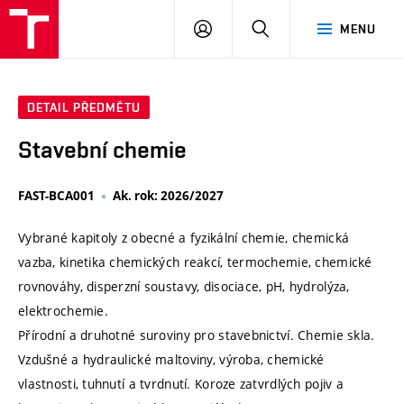
VUT
PŘIHLÁSIT
HLEDAT
MENU
SE
DETAIL PŘEDMĚTU
Stavební chemie
FAST-BCA001
Ak. rok: 2026/2027
Vybrané kapitoly z obecné a fyzikální chemie, chemická
vazba, kinetika chemických reakcí, termochemie, chemické
rovnováhy, disperzní soustavy, disociace, pH, hydrolýza,
elektrochemie.
Přírodní a druhotné suroviny pro stavebnictví. Chemie skla.
Vzdušné a hydraulické maltoviny, výroba, chemické
vlastnosti, tuhnutí a tvrdnutí. Koroze zatvrdlých pojiv a