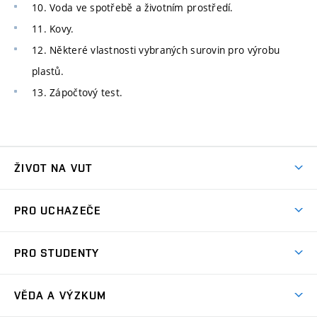
10. Voda ve spotřebě a životním prostředí.
11. Kovy.
12. Některé vlastnosti vybraných surovin pro výrobu
plastů.
13. Zápočtový test.
ŽIVOT NA VUT
Atmosféra VUT
PRO UCHAZEČE
Prostory školy
Proč na VUT
Koleje
PRO STUDENTY
Studijní programy
Stravování
Předměty
Studijní předpisy
Studium a stáže v zahraničí
Stipendia
Dny otevřených dveří
VĚDA A VÝZKUM
Sport na VUT
(externí
Studijní programy
Poplatky za studium
Uznání zahraničního vzdělání
Knihovny
Aktivity pro juniory