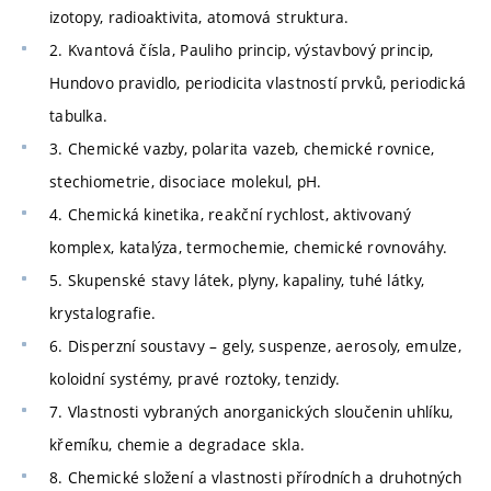
izotopy, radioaktivita, atomová struktura.
2. Kvantová čísla, Pauliho princip, výstavbový princip,
Hundovo pravidlo, periodicita vlastností prvků, periodická
tabulka.
3. Chemické vazby, polarita vazeb, chemické rovnice,
stechiometrie, disociace molekul, pH.
4. Chemická kinetika, reakční rychlost, aktivovaný
komplex, katalýza, termochemie, chemické rovnováhy.
5. Skupenské stavy látek, plyny, kapaliny, tuhé látky,
krystalografie.
6. Disperzní soustavy – gely, suspenze, aerosoly, emulze,
koloidní systémy, pravé roztoky, tenzidy.
7. Vlastnosti vybraných anorganických sloučenin uhlíku,
křemíku, chemie a degradace skla.
8. Chemické složení a vlastnosti přírodních a druhotných